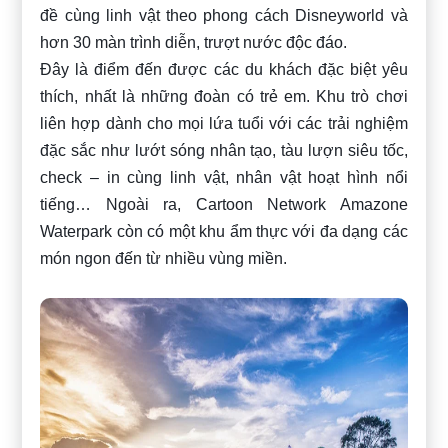
đề cùng linh vật theo phong cách Disneyworld và
hơn 30 màn trình diễn, trượt nước độc đáo.
Đây là điểm đến được các du khách đặc biệt yêu
thích, nhất là những đoàn có trẻ em. Khu trò chơi
liên hợp dành cho mọi lứa tuổi với các trải nghiệm
đặc sắc như lướt sóng nhân tạo, tàu lượn siêu tốc,
check – in cùng linh vật, nhân vật hoạt hình nổi
tiếng… Ngoài ra, Cartoon Network Amazone
Waterpark còn có một khu ẩm thực với đa dạng các
món ngon đến từ nhiều vùng miền.