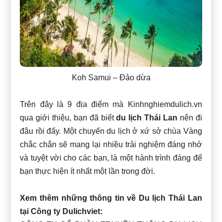
Koh Samui – Đảo dừa
Trên đây là 9 địa điểm mà Kinhnghiemdulich.vn
qua giới thiệu, bạn đã biết
du lịch Thái Lan
nên đi
đâu rồi đấy. Một chuyến du lịch ở xứ sở chùa Vàng
chắc chắn sẽ mang lại nhiều trải nghiệm đáng nhớ
và tuyệt vời cho các bạn, là một hành trình đáng để
bạn thực hiện ít nhất một lần trong đời.
Xem thêm những thông tin về Du lịch Thái Lan
tại Công ty Dulichviet: