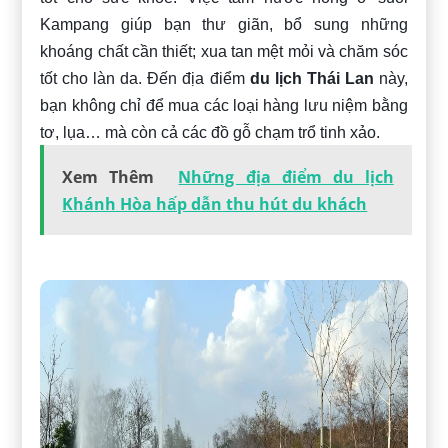
Kampang giúp bạn thư giãn, bổ sung những
khoáng chất cần thiết; xua tan mệt mỏi và chăm sóc
tốt cho làn da. Đến địa điểm
du lịch Thái Lan
này,
bạn không chỉ để mua các loại hàng lưu niệm bằng
tơ, lụa… mà còn cả các đồ gỗ chạm trổ tinh xảo.
Xem Thêm
Những địa điểm du lịch
Khánh Hòa hấp dẫn thu hút du khách