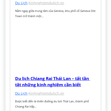
Du Lịch
·
Kinhnghiemdulich.vn
Nằm ngay giữa trung tâm của Geneva, khu phố cổ Geneva Old 
Town trở thành một…
Du lịch Chiang Rai Thái Lan – tất tần 
tật những kinh nghiệm cần biết
Du Lịch
·
Kinhnghiemdulich.vn
Được biết đến là thiên đường du lịch Thái Lan, thành phố 
Chiang Rai hấp…