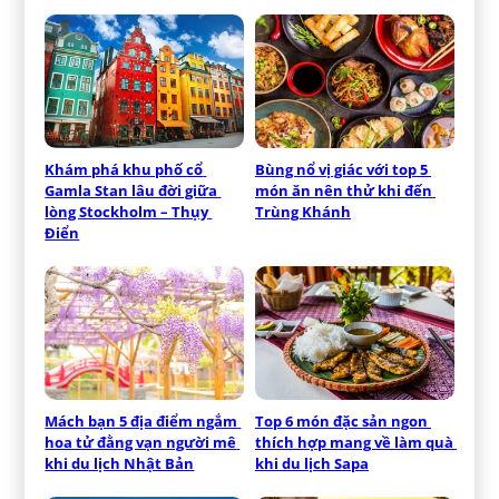
Khám phá khu phố cổ 
Bùng nổ vị giác với top 5 
Gamla Stan lâu đời giữa 
món ăn nên thử khi đến 
lòng Stockholm – Thụy 
Trùng Khánh
Điển
Mách bạn 5 địa điểm ngắm 
Top 6 món đặc sản ngon 
hoa tử đằng vạn người mê 
thích hợp mang về làm quà 
khi du lịch Nhật Bản
khi du lịch Sapa