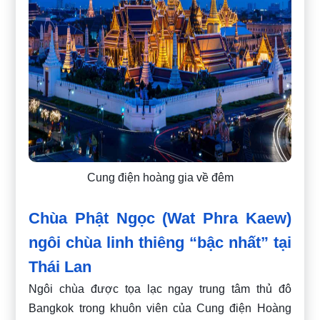
Cung điện hoàng gia về đêm
Chùa Phật Ngọc (Wat Phra Kaew)
ngôi chùa linh thiêng “bậc nhất” tại
Thái Lan
Ngôi chùa được tọa lạc ngay trung tâm thủ đô
Bangkok trong khuôn viên của Cung điện Hoàng