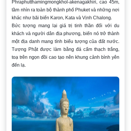
Phraphutthamingmongkhol-akenagakhiri, cao 45m,
tầm nhìn ra toàn bộ thành phố Phuket và những nơi
khác như bãi biển Karon, Kata và Vịnh Chalong.
Bức tượng mang lại giá trị tinh thần đối với du
khách và người dân địa phương, biến nó trở thành
một địa danh mang tính biểu tượng của đất nước.
Tượng Phật được làm bằng đá cẩm thạch trắng,
toạ trên ngọn đồi cao tạo nên khung cảnh bình yên
đến lạ.