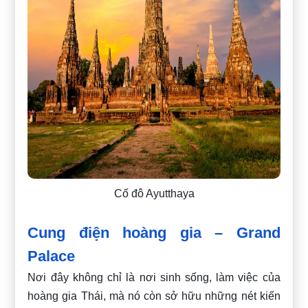
Cố đô Ayutthaya
Cung điện hoàng gia – Grand
Palace
Nơi đây không chỉ là nơi sinh sống, làm việc của
hoàng gia Thái, mà nó còn sở hữu những nét kiến