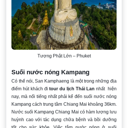
Tượng Phật Lớn – Phuket
Suối nước nóng Kampang
Có thể nói, San Kamphaeng là một trong những địa
điểm hút khách đi
tour du lịch Thái Lan
nhất hiện
nay, mà nổi tiếng nhất phải kể đến suối nước nóng
Kampang cách trung tâm Chiang Mai khoảng 36km.
Nước suối Kampang Chiang Mai có hàm lượng lưu
huỳnh cao với tác dụng chữa bệnh và bồi dưỡng
tốt cho sức khỏe. Việc tắm nước nóng ở suối