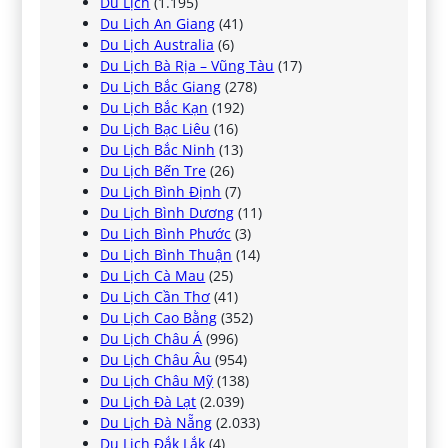
Du Lịch
(1.195)
Du Lịch An Giang
(41)
Du Lịch Australia
(6)
Du Lịch Bà Rịa – Vũng Tàu
(17)
Du Lịch Bắc Giang
(278)
Du Lịch Bắc Kạn
(192)
Du Lịch Bạc Liêu
(16)
Du Lịch Bắc Ninh
(13)
Du Lịch Bến Tre
(26)
Du Lịch Bình Định
(7)
Du Lịch Bình Dương
(11)
Du Lịch Bình Phước
(3)
Du Lịch Bình Thuận
(14)
Du Lịch Cà Mau
(25)
Du Lịch Cần Thơ
(41)
Du Lịch Cao Bằng
(352)
Du Lịch Châu Á
(996)
Du Lịch Châu Âu
(954)
Du Lịch Châu Mỹ
(138)
Du Lịch Đà Lạt
(2.039)
Du Lịch Đà Nẵng
(2.033)
Du Lịch Đắk Lắk
(4)