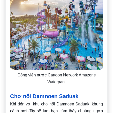
Công viên nước Cartoon Network Amazone
Waterpark
Chợ nổi Damnoen Saduak
Khi đến với khu chợ nổi Damnoen Saduak, khung
cảnh nơi đây sẽ làm bạn cảm thấy choáng ngợp