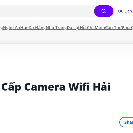
Du Lịch 
ng
Nghệ An
Huế
Đà Nẵng
Nha Trang
Đà Lạt
Hồ Chí Minh
Cần Thơ
Phú 
 Cấp Camera Wifi Hải 
Sha