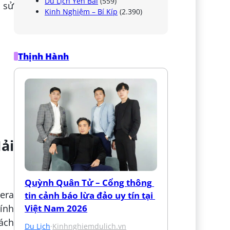
Du Lịch Yên Bái
(559)
 sử
Kinh Nghiệm – Bí Kíp
(2.390)
Thịnh Hành
ải
Quỳnh Quân Tử – Cổng thông 
era
tin cảnh báo lừa đảo uy tín tại 
Việt Nam 2026
hính
ách
Du Lịch
·
Kinhnghiemdulich.vn