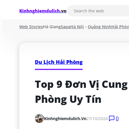
Kinhnghiemdulich
.vn
Web Stories
Hà Giang
Sapa
Hà Nội
Quảng Ninh
Hải Phò
Du Lịch Hải Phòng
Top 9 Đơn Vị Cung
Phòng Uy Tín
0
Kinhnghiemdulich.vn
27/10/2024