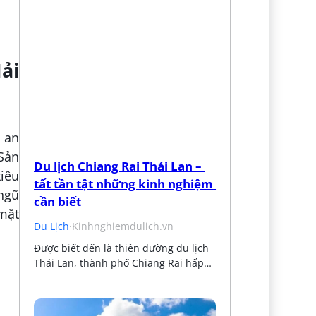
ải
 an
Sản
Du lịch Chiang Rai Thái Lan – 
iêu
tất tần tật những kinh nghiệm 
ngũ
cần biết
mặt
Du Lịch
·
Kinhnghiemdulich.vn
Được biết đến là thiên đường du lịch 
Thái Lan, thành phố Chiang Rai hấp…