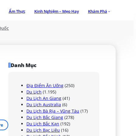
Ẩm Thực
Kinh Nghiệm – Mẹo Hay
Khám Phá
Quốc
Danh Mục
Địa Điểm Ăn Uống
(250)
Du Lịch
(1.195)
Du Lịch An Giang
(41)
Du Lịch Australia
(6)
Du Lịch Bà Rịa – Vũng Tàu
(17)
Du Lịch Bắc Giang
(278)
Du Lịch Bắc Kạn
(192)
re
Du Lịch Bạc Liêu
(16)