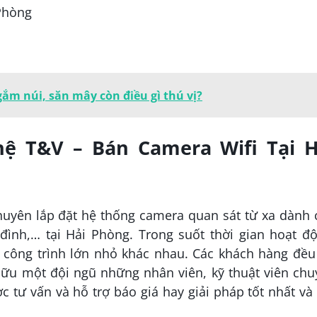
 Phòng
gắm núi, săn mây còn điều gì thú vị?
ệ T&V – Bán Camera Wifi Tại H
huyên lắp đặt hệ thống camera quan sát từ xa dành 
đình,… tại Hải Phòng. Trong suốt thời gian hoạt đ
c công trình lớn nhỏ khác nhau. Các khách hàng đều
 hữu một đội ngũ những nhân viên, kỹ thuật viên ch
 tư vấn và hỗ trợ báo giá hay giải pháp tốt nhất và 