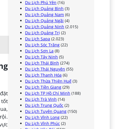
Du Lịch Phú Yên
(16)
Du Lịch Quảng Bình
(3)
Du Lịch Quảng Nam
(6)
Du Lịch Quảng Ngãi
(4)
Du Lịch Quảng Ninh
(2.015)
Du Lịch Quảng Trị
(2)
Du Lịch Sapa
(2.023)
Du Lịch Sóc Trăng
(22)
Du Lịch Sơn La
(8)
Du Lịch Tây Ninh
(5)
Du Lịch Thái Bình
(274)
ng
Du Lịch Thái Nguyên
(55)
Du Lịch Thanh Hóa
(6)
Du Lịch Thừa Thiên Huế
(3)
Du Lịch Tiền Giang
(29)
đặt
Du Lịch TP Hồ Chí Minh
(188)
Du Lịch Trà Vinh
(14)
 tốt
Du Lịch Trung Quốc
(2)
hua,
Du Lịch Tuyên Quang
(150)
rội.
Du Lịch Vĩnh Long
(22)
Du Lịch Vĩnh Phúc
(2)
 vực