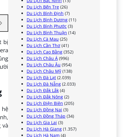
Du Lịch Bắc Ninh
(13)
Du Lịch Bến Tre
(26)
Du Lịch Bình Định
(7)
Du Lịch Bình Dương
(11)
Du Lịch Bình Phước
(3)
Du Lịch Bình Thuận
(14)
Du Lịch Cà Mau
(25)
 bị
Du Lịch Cần Thơ
(41)
mera
Du Lịch Cao Bằng
(352)
húng
Du Lịch Châu Á
(996)
Du Lịch Châu Âu
(954)
ười
Du Lịch Châu Mỹ
(138)
Du Lịch Đà Lạt
(2.039)
Du Lịch Đà Nẵng
(2.033)
g
Du Lịch Đắk Lắk
(4)
Du Lịch Đắk Nông
(2)
Du Lịch Điện Biên
(205)
t hệ
Du Lịch Đồng Nai
(3)
Du Lịch Đồng Tháp
(34)
ạnh,
Du Lịch Gia Lai
(3)
g và
Du Lịch Hà Giang
(1.357)
Du Lịch Hà Nam
(4)