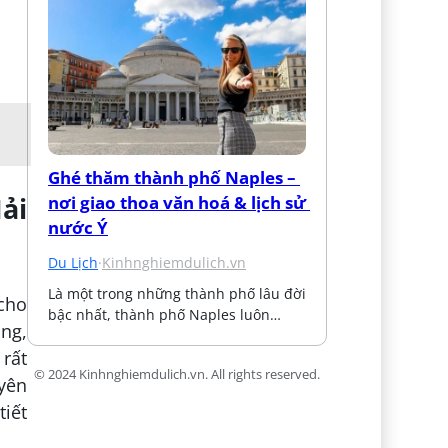
Ghé thăm thành phố Naples – 
ải
nơi giao thoa văn hoá & lịch sử 
nước Ý
Du Lịch
·
Kinhnghiemdulich.vn
Là một trong những thành phố lâu đời 
cho
bậc nhất, thành phố Naples luôn…
ộng,
 rất
© 2024 Kinhnghiemdulich.vn. All rights reserved.
uyên
tiết