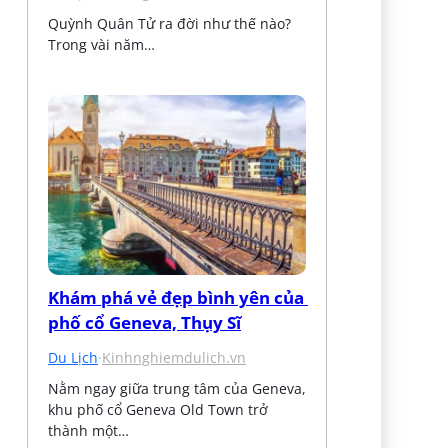
Quỳnh Quân Tử ra đời như thế nào? 
Trong vài năm…
Khám phá vẻ đẹp bình yên của 
phố cổ Geneva, Thụy Sĩ
Du Lịch
·
Kinhnghiemdulich.vn
Nằm ngay giữa trung tâm của Geneva, 
khu phố cổ Geneva Old Town trở 
thành một…