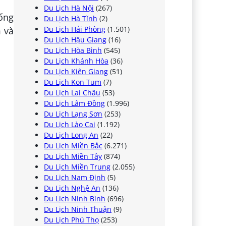
Du Lịch Hà Nội
(267)
ống
Du Lịch Hà Tĩnh
(2)
Du Lịch Hải Phòng
(1.501)
 và
Du Lịch Hậu Giang
(16)
Du Lịch Hòa Bình
(545)
Du Lịch Khánh Hòa
(36)
Du Lịch Kiên Giang
(51)
Du Lịch Kon Tum
(7)
Du Lịch Lai Châu
(53)
Du Lịch Lâm Đồng
(1.996)
Du Lịch Lạng Sơn
(253)
Du Lịch Lào Cai
(1.192)
Du Lịch Long An
(22)
Du Lịch Miền Bắc
(6.271)
Du Lịch Miền Tây
(874)
Du Lịch Miền Trung
(2.055)
Du Lịch Nam Định
(5)
Du Lịch Nghệ An
(136)
Du Lịch Ninh Bình
(696)
Du Lịch Ninh Thuận
(9)
Du Lịch Phú Thọ
(253)