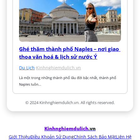
Ghé thăm thành phố Naples – nơi giao 
thoa văn hoá & lịch sử nước Ý
Du Lịch
·
Kinhnghiemdulich.vn
Là một trong những thành phố lâu đời bậc nhất, thành phố 
Naples luôn…
© 2024 Kinhnghiemdulich.vn. All rights reserved.
Kinhnghiemdulich
.vn
Giới Thiệu
Điều Khoản Sử Dụng
Chính Sách Bảo Mật
Liên Hệ