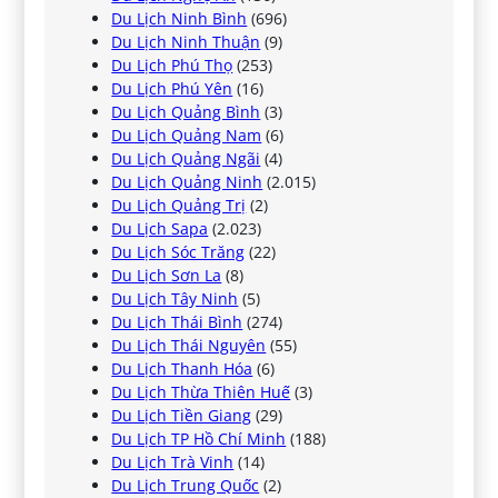
Du Lịch Ninh Bình
(696)
Du Lịch Ninh Thuận
(9)
Du Lịch Phú Thọ
(253)
Du Lịch Phú Yên
(16)
Du Lịch Quảng Bình
(3)
Du Lịch Quảng Nam
(6)
Du Lịch Quảng Ngãi
(4)
Du Lịch Quảng Ninh
(2.015)
Du Lịch Quảng Trị
(2)
Du Lịch Sapa
(2.023)
Du Lịch Sóc Trăng
(22)
Du Lịch Sơn La
(8)
Du Lịch Tây Ninh
(5)
Du Lịch Thái Bình
(274)
Du Lịch Thái Nguyên
(55)
Du Lịch Thanh Hóa
(6)
Du Lịch Thừa Thiên Huế
(3)
Du Lịch Tiền Giang
(29)
Du Lịch TP Hồ Chí Minh
(188)
Du Lịch Trà Vinh
(14)
Du Lịch Trung Quốc
(2)