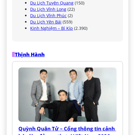
Du Lịch Tuyên Quang
(150)
Du Lịch Vĩnh Long
(22)
Du Lịch Vĩnh Phúc
(2)
Du Lịch Yên Bái
(559)
Kinh Nghiệm – Bí Kíp
(2.390)
Thịnh Hành
Quỳnh Quân Tử – Cổng thông tin cảnh 