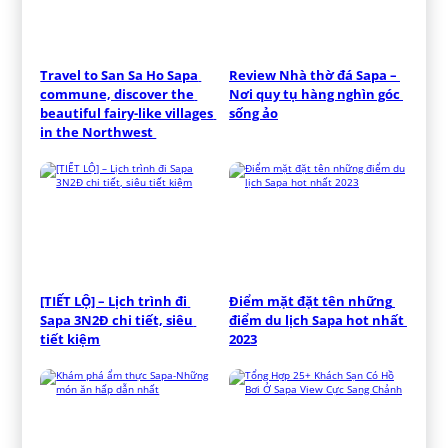
Travel to San Sa Ho Sapa 
Review Nhà thờ đá Sapa – 
commune, discover the 
Nơi quy tụ hàng nghìn góc 
beautiful fairy-like villages 
sống ảo
in the Northwest 
[TIẾT LỘ] – Lịch trình đi 
Điểm mặt đặt tên những 
Sapa 3N2Đ chi tiết, siêu 
điểm du lịch Sapa hot nhất 
tiết kiệm
2023