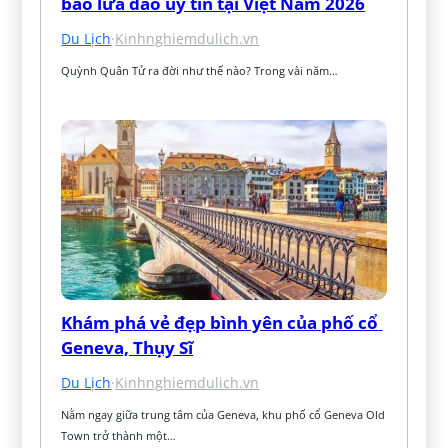
báo lừa đảo uy tín tại Việt Nam 2026
Du Lịch
·
Kinhnghiemdulich.vn
Quỳnh Quân Tử ra đời như thế nào? Trong vài năm…
Khám phá vẻ đẹp bình yên của phố cổ 
Geneva, Thụy Sĩ
Du Lịch
·
Kinhnghiemdulich.vn
Nằm ngay giữa trung tâm của Geneva, khu phố cổ Geneva Old 
Town trở thành một…