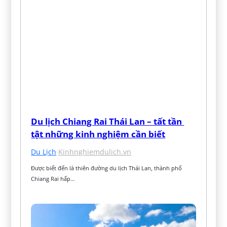
Du lịch Chiang Rai Thái Lan – tất tần 
tật những kinh nghiệm cần biết
Du Lịch
·
Kinhnghiemdulich.vn
Được biết đến là thiên đường du lịch Thái Lan, thành phố 
Chiang Rai hấp…