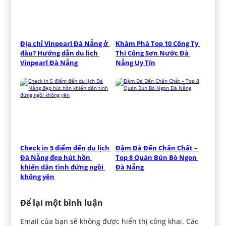
Địa chỉ Vinpearl Đà Nẵng ở 
Khám Phá Top 10 Công Ty 
đâu? Hướng dẫn du lịch 
Thi Công Sơn Nước Đà 
Vinpearl Đà Nẵng
Nẵng Uy Tín
Check in 5 điểm đến du lịch 
Đậm Đà Đến Chân Chất – 
Đà Nẵng đẹp hút hồn 
Top 8 Quán Bún Bò Ngon 
khiến dân tình đứng ngồi 
Đà Nẵng
không yên
Để lại một bình luận
Email của bạn sẽ không được hiển thị công khai.
Các