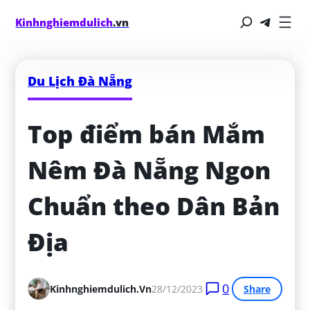
Kinhnghiemdulich
.vn
Du Lịch Đà Nẵng
Top điểm bán Mắm 
Nêm Đà Nẵng Ngon 
Chuẩn theo Dân Bản 
Địa
0
Kinhnghiemdulich.vn
28/12/2023
Share