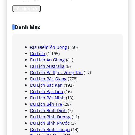
Danh Mục
Địa Điểm Ăn Uống
(250)
Du Lịch
(1.195)
Du Lịch An Giang
(41)
Du Lịch Australia
(6)
Du Lịch Bà Rịa – Vũng Tàu
(17)
Du Lịch Bắc Giang
(278)
Du Lịch Bắc Kạn
(192)
Du Lịch Bạc Liêu
(16)
Du Lịch Bắc Ninh
(13)
Du Lịch Bến Tre
(26)
Du Lịch Bình Định
(7)
Du Lịch Bình Dương
(11)
Du Lịch Bình Phước
(3)
Du Lịch Bình Thuận
(14)