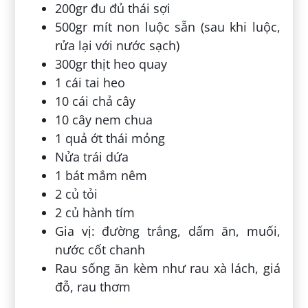
200gr đu đủ thái sợi
500gr mít non luộc sẵn (sau khi luộc,
rửa lại với nước sạch)
300gr thịt heo quay
1 cái tai heo
10 cái chả cây
10 cây nem chua
1 quả ớt thái mỏng
Nửa trái dứa
1 bát mắm nêm
2 củ tỏi
2 củ hành tím
Gia vị: đường trắng, dấm ăn, muối,
nước cốt chanh
Rau sống ăn kèm như rau xà lách, giá
đỗ, rau thơm