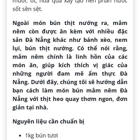
muối, ớt, hoa quả xay tạo nên phần nước
sốt sền sệt.
Ngoài món bún thịt nướng ra, mắm
nêm còn được ăn kèm với nhiều đặc
sản Đà Nẵng khác như bánh xèo, nem
lụi, bún thịt nướng. Có thể nói rằng,
mắm nêm chính là linh hồn của các
món ăn, giúp kích thích vị giác của
những người đam mê ẩm thực Đà
Nẵng. Dưới đây, chúng tôi sẽ hướng dẫn
bạn cách làm món bún mắm nêm Đà
Nẵng với thịt heo quay thơm ngon, đơn
giản tại nhà.
Nguyên liệu cần chuẩn bị
1kg bún tươi