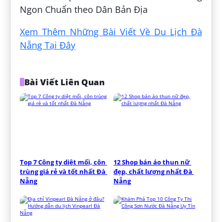
Ngon Chuẩn theo Dân Bản Địa
Xem Thêm Những Bài Viết Về Du Lịch Đà
Nẵng Tại Đây
Bài Viết Liên Quan
Top 7 Công ty diệt mối, côn 
12 Shop bán áo thun nữ 
trùng giá rẻ và tốt nhất Đà 
đẹp, chất lượng nhất Đà 
Nẵng
Nẵng