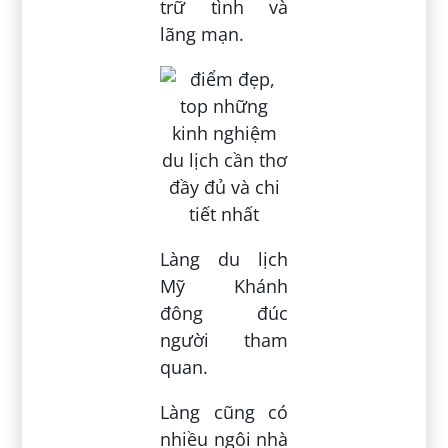
trữ tình và
lãng mạn.
Làng du lịch
Mỹ Khánh
đông đúc
người tham
quan.
Làng cũng có
nhiều ngôi nhà