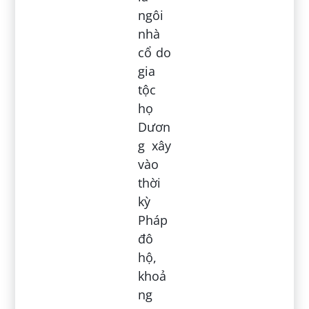
ngôi
nhà
cổ do
gia
tộc
họ
Dươn
g xây
vào
thời
kỳ
Pháp
đô
hộ,
khoả
ng