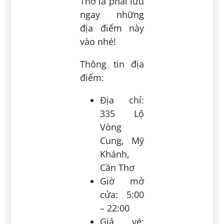
Thơ là phải lưu
ngay những
địa điểm này
vào nhé!
Thông tin địa
điểm:
Địa chỉ:
335 Lộ
Vòng
Cung, Mỹ
Khánh,
Cần Thơ
Giờ mở
cửa: 5:00
– 22:00
Giá vé: