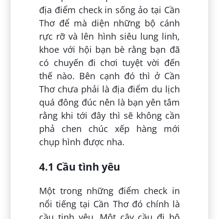
địa điểm check in sống ảo tại Cần
Thơ để mà diện những bộ cánh
rực rỡ và lên hình siêu lung linh,
khoe với hội bạn bè rằng bạn đã
có chuyến đi chơi tuyệt vời đến
thế nào. Bên cạnh đó thì ở Cần
Thơ chưa phải là địa điểm du lịch
quá đông đúc nên là bạn yên tâm
rằng khi tới đây thì sẽ không cần
phả chen chúc xếp hàng mới
chụp hình được nha.
4.1 Cầu tình yêu
Một trong những điểm check in
nổi tiếng tại Cần Thơ đó chính là
cầu tinh yêu. Một cây cầu đi bộ