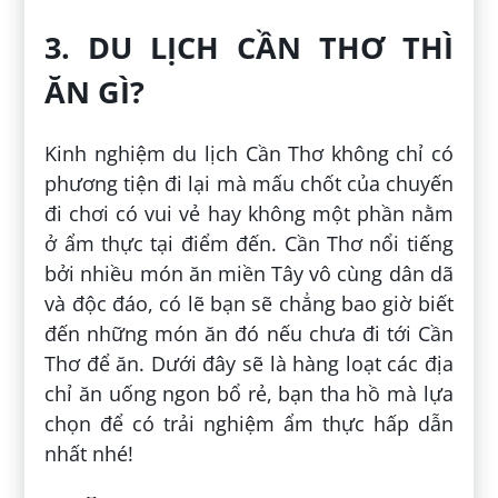
3. DU LỊCH CẦN THƠ THÌ
ĂN GÌ?
Kinh nghiệm du lịch Cần Thơ không chỉ có
phương tiện đi lại mà mấu chốt của chuyến
đi chơi có vui vẻ hay không một phần nằm
ở ẩm thực tại điểm đến. Cần Thơ nổi tiếng
bởi nhiều món ăn miền Tây vô cùng dân dã
và độc đáo, có lẽ bạn sẽ chẳng bao giờ biết
đến những món ăn đó nếu chưa đi tới Cần
Thơ để ăn. Dưới đây sẽ là hàng loạt các địa
chỉ ăn uống ngon bổ rẻ, bạn tha hồ mà lựa
chọn để có trải nghiệm ẩm thực hấp dẫn
nhất nhé!