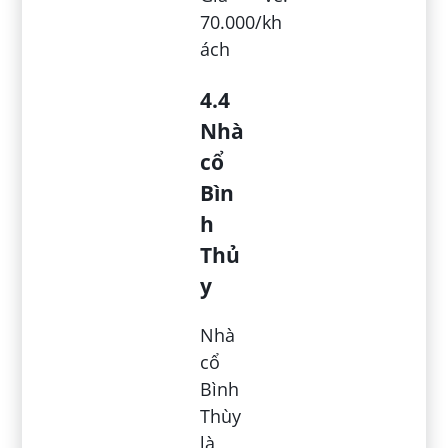
70.000/kh
ách
4.4
Nhà
cổ
Bìn
h
Thủ
y
Nhà
cổ
Bình
Thùy
là