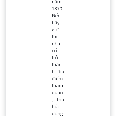
năm
1870.
Đến
bây
giờ
thì
nhà
cổ
trở
thàn
h địa
điểm
tham
quan
, thu
hút
đông