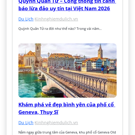
Quỳnh Quân Tử – Cổng thông tin cảnh 
báo lừa đảo uy tín tại Việt Nam 2026
Du Lịch
·
Kinhnghiemdulich.vn
Quỳnh Quân Tử ra đời như thế nào? Trong vài năm…
Khám phá vẻ đẹp bình yên của phố cổ 
Geneva, Thụy Sĩ
Du Lịch
·
Kinhnghiemdulich.vn
Nằm ngay giữa trung tâm của Geneva, khu phố cổ Geneva Old 