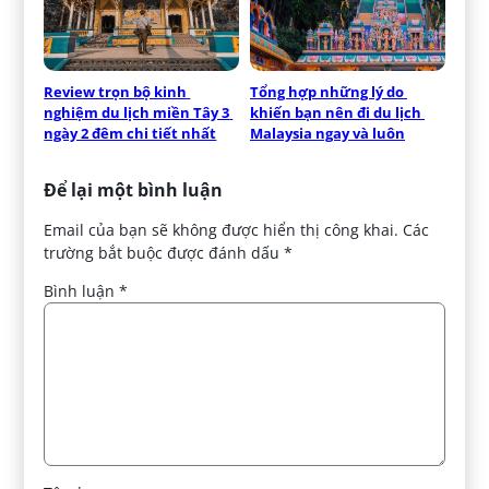
Review trọn bộ kinh 
Tổng hợp những lý do 
nghiệm du lịch miền Tây 3 
khiến bạn nên đi du lịch 
ngày 2 đêm chi tiết nhất
Malaysia ngay và luôn
Để lại một bình luận
Email của bạn sẽ không được hiển thị công khai.
Các
trường bắt buộc được đánh dấu
*
Bình luận
*