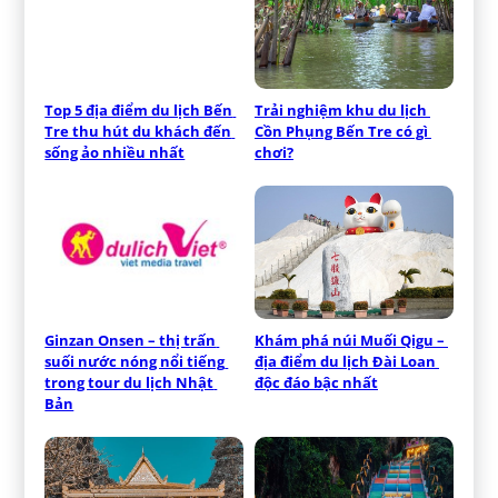
Top 5 địa điểm du lịch Bến 
Trải nghiệm khu du lịch 
Tre thu hút du khách đến 
Cồn Phụng Bến Tre có gì 
sống ảo nhiều nhất
chơi?
Ginzan Onsen – thị trấn 
Khám phá núi Muối Qigu – 
suối nước nóng nổi tiếng 
địa điểm du lịch Đài Loan 
trong tour du lịch Nhật 
độc đáo bậc nhất
Bản