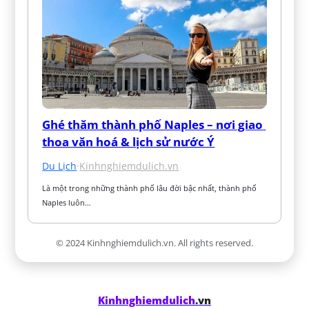
Ghé thăm thành phố Naples – nơi giao 
thoa văn hoá & lịch sử nước Ý
Du Lịch
·
Kinhnghiemdulich.vn
Là một trong những thành phố lâu đời bậc nhất, thành phố 
Naples luôn…
© 2024 Kinhnghiemdulich.vn. All rights reserved.
Kinhnghiemdulich
.vn