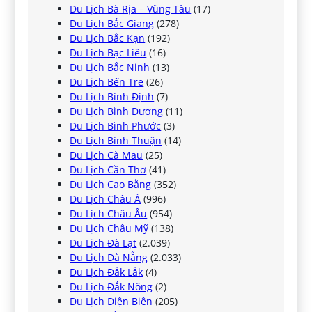
Du Lịch Bà Rịa – Vũng Tàu
(17)
Du Lịch Bắc Giang
(278)
Du Lịch Bắc Kạn
(192)
Du Lịch Bạc Liêu
(16)
Du Lịch Bắc Ninh
(13)
Du Lịch Bến Tre
(26)
Du Lịch Bình Định
(7)
Du Lịch Bình Dương
(11)
Du Lịch Bình Phước
(3)
Du Lịch Bình Thuận
(14)
Du Lịch Cà Mau
(25)
Du Lịch Cần Thơ
(41)
Du Lịch Cao Bằng
(352)
Du Lịch Châu Á
(996)
Du Lịch Châu Âu
(954)
Du Lịch Châu Mỹ
(138)
Du Lịch Đà Lạt
(2.039)
Du Lịch Đà Nẵng
(2.033)
Du Lịch Đắk Lắk
(4)
Du Lịch Đắk Nông
(2)
Du Lịch Điện Biên
(205)