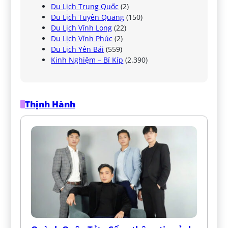
Du Lịch Trung Quốc
(2)
Du Lịch Tuyên Quang
(150)
Du Lịch Vĩnh Long
(22)
Du Lịch Vĩnh Phúc
(2)
Du Lịch Yên Bái
(559)
Kinh Nghiệm – Bí Kíp
(2.390)
Thịnh Hành