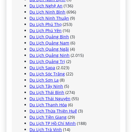
Du Lịch Nghệ An
(136)
Du Lịch Ninh Bình
(696)
Du Lịch Ninh Thuận
(9)
Du Lịch Phú Thọ
(253)
Du Lịch Phú Yên
(16)
Du Lịch Quảng Bình
(3)
Du Lịch Quảng Nam
(6)
Du Lịch Quảng Ngãi
(4)
Du Lịch Quảng Ninh
(2.015)
Du Lịch Quảng Trị
(2)
Du Lịch Sapa
(2.023)
Du Lịch Sóc Trăng
(22)
Du Lịch Sơn La
(8)
Du Lịch Tây Ninh
(5)
Du Lịch Thái Bình
(274)
Du Lịch Thái Nguyên
(55)
Du Lịch Thanh Hóa
(6)
Du Lịch Thừa Thiên Huế
(3)
Du Lịch Tiền Giang
(29)
Du Lịch TP Hồ Chí Minh
(188)
Du Lịch Trà Vinh
(14)