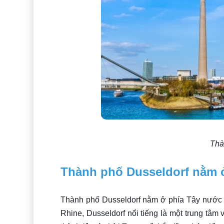
Thà
Thành phố Dusseldorf nằm 
Thành phố Dusseldorf nằm ở phía Tây nước 
Rhine, Dusseldorf nổi tiếng là một trung tâ