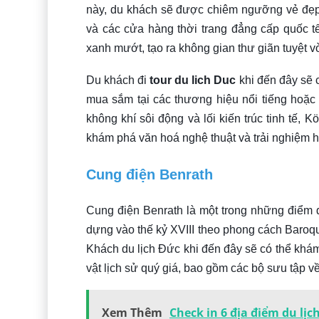
này, du khách sẽ được chiêm ngưỡng vẻ đẹp c
và các cửa hàng thời trang đẳng cấp quốc t
xanh mướt, tạo ra không gian thư giãn tuyệt v
Du khách đi
tour du lich Duc
khi đến đây sẽ 
mua sắm tại các thương hiệu nổi tiếng hoặ
không khí sôi động và lối kiến trúc tinh tế,
khám phá văn hoá nghệ thuật và trải nghiệm h
Cung điện Benrath
Cung điện Benrath là một trong những điểm 
dựng vào thế kỷ XVIII theo phong cách Baroque
Khách du lịch Đức khi đến đây sẽ có thể khám
vật lịch sử quý giá, bao gồm các bộ sưu tập về
Xem Thêm
Check in 6 địa điểm du lị