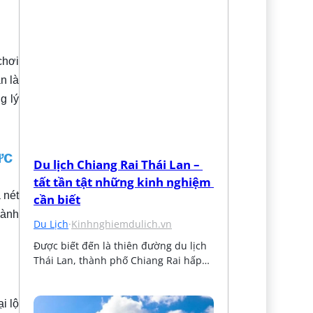
chơi
n là
g lý
ức
Du lịch Chiang Rai Thái Lan – 
tất tần tật những kinh nghiệm 
 nét
cần biết
hành
Du Lịch
·
Kinhnghiemdulich.vn
Được biết đến là thiên đường du lịch 
Thái Lan, thành phố Chiang Rai hấp…
i lộ