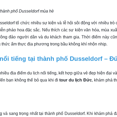
 thành phố Dusseldorf mùa hè
seldorf tổ chức nhiều sự kiện và lễ hội sôi động với nhiều trò 
iễn pháo hoa đặc sắc. Nếu thích các sự kiện văn hóa, mùa xuâ
út đông đảo người dân và du khách tham gia. Thời điểm này cũn
 thức ẩm thực địa phương trong bầu không khí nhộn nhịp.
nổi tiếng tại thành phố Dusseldorf – Đ
iều địa điểm du lịch nổi tiếng, kết hợp giữa vẻ đẹp hiện đại và
ến bạn không thể bỏ qua khi đi
tour du lịch Đức
, khám phá t
ng và sang trọng nhất tại thành phố Dusseldorf. Khi khám phá đạ