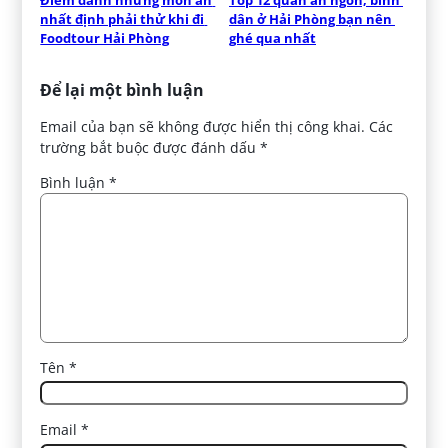
nhất định phải thử khi đi 
dân ở Hải Phòng bạn nên 
Foodtour Hải Phòng
ghé qua nhất
Để lại một bình luận
Email của bạn sẽ không được hiển thị công khai.
Các
trường bắt buộc được đánh dấu
*
Bình luận
*
Tên
*
Email
*