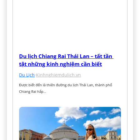
Du lịch Chiang Rai Thái Lan – tất tần 
tật những kinh nghiệm cần biết
Du Lịch
·
Kinhnghiemdulich.vn
Được biết đến là thiên đường du lịch Thái Lan, thành phố 
Chiang Rai hấp…