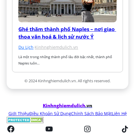
Ghé thăm thành phố Naples – nơi giao 
thoa văn hoá & lịch sử nước Ý
Du Lịch
·
Kinhnghiemdulich.vn
Là một trong những thành phố lâu đời bậc nhất, thành phố 
Naples luôn…
© 2024 Kinhnghiemdulich.vn. All rights reserved.
Kinhnghiemdulich
.vn
Giới Thiệu
Điều Khoản Sử Dụng
Chính Sách Bảo Mật
Liên Hệ