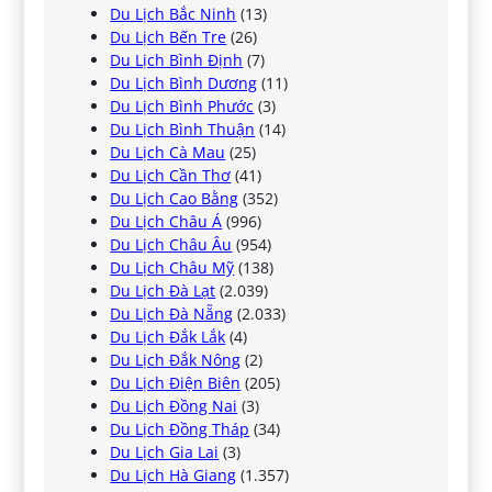
Du Lịch Bắc Ninh
(13)
Du Lịch Bến Tre
(26)
Du Lịch Bình Định
(7)
Du Lịch Bình Dương
(11)
Du Lịch Bình Phước
(3)
Du Lịch Bình Thuận
(14)
Du Lịch Cà Mau
(25)
Du Lịch Cần Thơ
(41)
Du Lịch Cao Bằng
(352)
Du Lịch Châu Á
(996)
Du Lịch Châu Âu
(954)
Du Lịch Châu Mỹ
(138)
Du Lịch Đà Lạt
(2.039)
Du Lịch Đà Nẵng
(2.033)
Du Lịch Đắk Lắk
(4)
Du Lịch Đắk Nông
(2)
Du Lịch Điện Biên
(205)
Du Lịch Đồng Nai
(3)
Du Lịch Đồng Tháp
(34)
Du Lịch Gia Lai
(3)
Du Lịch Hà Giang
(1.357)