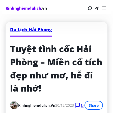
Kinhnghiemdulich
.vn
Du Lịch Hải Phòng
Tuyệt tình cốc Hải 
Phòng – Miền cổ tích 
đẹp như mơ, hễ đi 
là nhớ!
0
Kinhnghiemdulich.vn
30/12/2023
Share