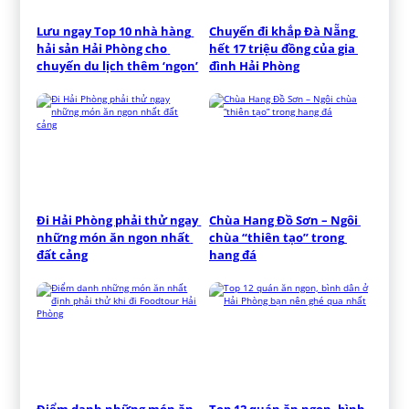
Lưu ngay Top 10 nhà hàng 
Chuyến đi khắp Đà Nẵng 
hải sản Hải Phòng cho 
hết 17 triệu đồng của gia 
chuyến du lịch thêm ‘ngon’
đình Hải Phòng
Đi Hải Phòng phải thử ngay 
Chùa Hang Đồ Sơn – Ngôi 
những món ăn ngon nhất 
chùa “thiên tạo” trong 
đất cảng
hang đá
Điểm danh những món ăn 
Top 12 quán ăn ngon, bình 