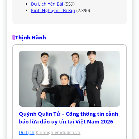
Du Lịch Yên Bái
(559)
Kinh Nghiệm – Bí Kíp
(2.390)
Thịnh Hành
Quỳnh Quân Tử – Cổng thông tin cảnh 
báo lừa đảo uy tín tại Việt Nam 2026
Du Lịch
·
Kinhnghiemdulich.vn