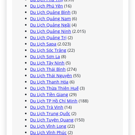
Du Lịch Phú Yên
(16)
Du Lịch Quảng Bình
(3)
Du Lịch Quảng Nam
(6)
Du Lịch Quảng Ngãi
(4)
Du Lịch Quảng Ninh
(2.015)
Du Lịch Quảng Trị
(2)
Du Lịch Sapa
(2.023)
Du Lịch Sóc Trăng
(22)
Du Lịch Sơn La
(8)
Du Lịch Tây Ninh
(5)
Du Lịch Thái Bình
(274)
Du Lịch Thái Nguyên
(55)
Du Lịch Thanh Hóa
(6)
Du Lịch Thừa Thiên Huế
(3)
Du Lịch Tiền Giang
(29)
Du Lịch TP Hồ Chí Minh
(188)
Du Lịch Trà Vinh
(14)
Du Lịch Trung Quốc
(2)
Du Lịch Tuyên Quang
(150)
Du Lịch Vĩnh Long
(22)
Du Lịch Vĩnh Phúc
(2)