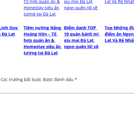
Linh Quy 
Tiệm nướng Nắng 
Điểm danh TOP 
Top Những địa
 Đà Lạt
Hoàng Hôn – Tổ 
10 quán bánh mì 
điểm ăn Ngon 
hợp quán ăn & 
xíu mại Đà Lạt 
Lạt Và Rẻ Nhấ
Homestay siêu ấn 
ngon quên lối về
tượng tại Đà Lạt
Các trường bắt buộc được đánh dấu
*