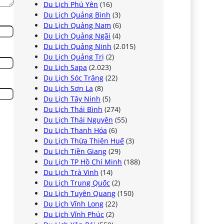
Du Lịch Phú Yên
(16)
Du Lịch Quảng Bình
(3)
Du Lịch Quảng Nam
(6)
Du Lịch Quảng Ngãi
(4)
Du Lịch Quảng Ninh
(2.015)
Du Lịch Quảng Trị
(2)
Du Lịch Sapa
(2.023)
Du Lịch Sóc Trăng
(22)
Du Lịch Sơn La
(8)
Du Lịch Tây Ninh
(5)
Du Lịch Thái Bình
(274)
Du Lịch Thái Nguyên
(55)
Du Lịch Thanh Hóa
(6)
Du Lịch Thừa Thiên Huế
(3)
Du Lịch Tiền Giang
(29)
Du Lịch TP Hồ Chí Minh
(188)
Du Lịch Trà Vinh
(14)
Du Lịch Trung Quốc
(2)
Du Lịch Tuyên Quang
(150)
Du Lịch Vĩnh Long
(22)
Du Lịch Vĩnh Phúc
(2)