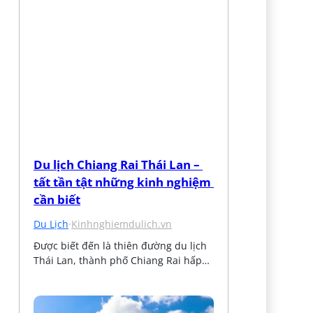
Du lịch Chiang Rai Thái Lan – 
tất tần tật những kinh nghiệm 
cần biết
Du Lịch
·
Kinhnghiemdulich.vn
Được biết đến là thiên đường du lịch 
Thái Lan, thành phố Chiang Rai hấp…