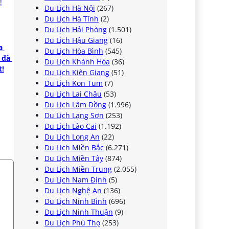
Du Lịch Hà Nội
(267)
Du Lịch Hà Tĩnh
(2)
Du Lịch Hải Phòng
(1.501)
Du Lịch Hậu Giang
(16)
 
Du Lịch Hòa Bình
(545)
đà 
Du Lịch Khánh Hòa
(36)
t!
Du Lịch Kiên Giang
(51)
Du Lịch Kon Tum
(7)
Du Lịch Lai Châu
(53)
Du Lịch Lâm Đồng
(1.996)
Du Lịch Lạng Sơn
(253)
Du Lịch Lào Cai
(1.192)
Du Lịch Long An
(22)
Du Lịch Miền Bắc
(6.271)
Du Lịch Miền Tây
(874)
Du Lịch Miền Trung
(2.055)
Du Lịch Nam Định
(5)
Du Lịch Nghệ An
(136)
Du Lịch Ninh Bình
(696)
Du Lịch Ninh Thuận
(9)
Du Lịch Phú Thọ
(253)