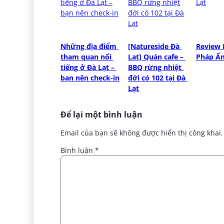
Những địa điểm 
[Natureside Đà 
Review 
tham quan nổi 
Lạt] Quán cafe – 
Pháp Ấn
tiếng ở Đà Lạt – 
BBQ rừng nhiệt 
bạn nên check-in
đới có 102 tại Đà 
Lạt
Để lại một bình luận
Email của bạn sẽ không được hiển thị công khai.
Bình luận
*