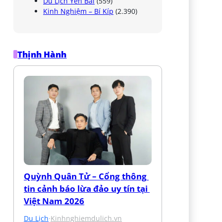
Du Lịch Yên Bái
(559)
Kinh Nghiệm – Bí Kíp
(2.390)
Thịnh Hành
Quỳnh Quân Tử – Cổng thông 
tin cảnh báo lừa đảo uy tín tại 
Việt Nam 2026
Du Lịch
·
Kinhnghiemdulich.vn