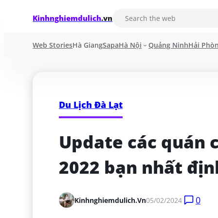
Kinhnghiemdulich
.vn
Web Stories
Hà Giang
Sapa
Hà Nội
Quảng Ninh
Hải Phò
Du Lịch Đà Lạt
Update các quán c
2022 bạn nhất địn
0
Kinhnghiemdulich.vn
05/02/2024