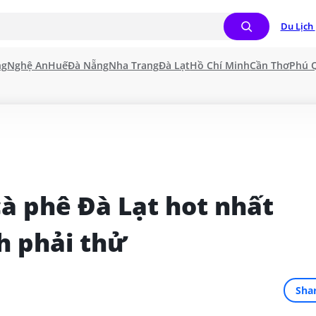
Du Lịch 
ng
Nghệ An
Huế
Đà Nẵng
Nha Trang
Đà Lạt
Hồ Chí Minh
Cần Thơ
Phú 
à phê Đà Lạt hot nhất 
h phải thử
Sha