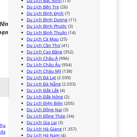
Du Lịch Bắc Ninh
(13)
Du Lịch Bến Tre
(26)
Du Lịch Bình Định
(7)
Du Lịch Bình Dương
(11)
 đến
Du Lịch Bình Phước
(3)
bạn
Du Lịch Bình Thuận
(14)
Du Lịch Cà Mau
(25)
Du Lịch Cần Thơ
(41)
Du Lịch Cao Bằng
(352)
Du Lịch Châu Á
(996)
Du Lịch Châu Âu
(954)
Du Lịch Châu Mỹ
(138)
Du Lịch Đà Lạt
(2.039)
Du Lịch Đà Nẵng
(2.033)
Du Lịch Đắk Lắk
(4)
Du Lịch Đắk Nông
(2)
Du Lịch Điện Biên
(205)
Du Lịch Đồng Nai
(3)
Du Lịch Đồng Tháp
(34)
Du Lịch Gia Lai
(3)
Du Lịch Hà Giang
(1.357)
Du Lịch Hà Nam
(4)