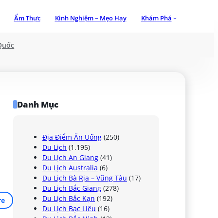
Ẩm Thực
Kinh Nghiệm – Mẹo Hay
Khám Phá
Quốc
Danh Mục
Địa Điểm Ăn Uống
(250)
Du Lịch
(1.195)
Du Lịch An Giang
(41)
Du Lịch Australia
(6)
Du Lịch Bà Rịa – Vũng Tàu
(17)
Du Lịch Bắc Giang
(278)
Du Lịch Bắc Kạn
(192)
re
Du Lịch Bạc Liêu
(16)