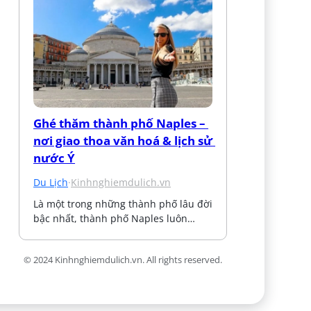
Ghé thăm thành phố Naples – 
nơi giao thoa văn hoá & lịch sử 
nước Ý
Du Lịch
·
Kinhnghiemdulich.vn
Là một trong những thành phố lâu đời 
bậc nhất, thành phố Naples luôn…
© 2024 Kinhnghiemdulich.vn. All rights reserved.