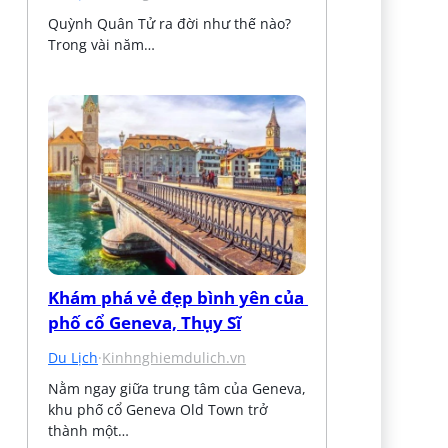
Quỳnh Quân Tử ra đời như thế nào? 
Trong vài năm…
Khám phá vẻ đẹp bình yên của 
phố cổ Geneva, Thụy Sĩ
Du Lịch
·
Kinhnghiemdulich.vn
Nằm ngay giữa trung tâm của Geneva, 
khu phố cổ Geneva Old Town trở 
thành một…