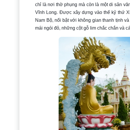
chỉ là nơi thờ phụng mà còn là một di sản văn 
Vĩnh Long. Được xây dựng vào thế kỷ thứ X
Nam Bộ, nổi bật với không gian thanh tịnh và
mái ngói đỏ, những cột gỗ lim chắc chắn và 