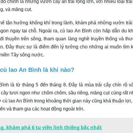
ó chính là những vườn cây ăn trái rộng lớn, với nhiều loại trái
g, và măng cụt.
thể tận hưởng không khí trong lành, khám phá những vườn trái
gon ngay tại chỗ. Ngoài ra, cù lao An Bình còn hấp dẫn du k
đi thuyền trên sông, tham quan làng nghề truyền thống và th
n. Đây thực sự là điểm đến lý tưởng cho những ai muốn tìm 
ã miền Tây sông nước.
cù lao An Bình là khi nào?
ình là từ tháng 5 đến tháng 8. Đây là mùa trái cây chín rộ v
i cây tươi ngon như chôm chôm, sầu riêng, măng cụt cùng rất n
ết ở cù lao An Bình trong khoảng thời gian này cũng khá thuận lợi,
yển và tham gia các hoạt động ngoài trời.
ng, khám phá 6 tu viện linh thiêng bậc nhất