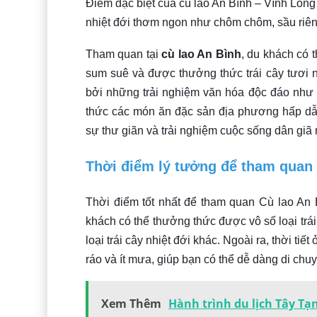
Điểm đặc biệt của cù lao An Bình – Vĩnh Long đ
nhiệt đới thơm ngon như chôm chôm, sầu riên
Tham quan tại
cù lao An Bình
, du khách có 
sum suê và được thưởng thức trái cây tươi n
bởi những trải nghiệm văn hóa độc đáo như 
thức các món ăn đặc sản địa phương hấp dẫ
sự thư giãn và trải nghiệm cuộc sống dân gi
Thời điểm lý tưởng để tham quan 
Thời điểm tốt nhất để tham quan Cù lao An B
khách có thể thưởng thức được vô số loại trá
loại trái cây nhiệt đới khác. Ngoài ra, thời ti
ráo và ít mưa, giúp bạn có thể dễ dàng di chu
Xem Thêm
Hành trình du lịch Tây Tạ