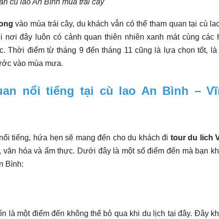
n cù lao An Bình mùa trái cây
Long
vào mùa trái cây, du khách vẫn có thể tham quan tại cù la
i nơi đây luôn có cảnh quan thiên nhiên xanh mát cùng các 
 Thời điểm từ tháng 9 đến tháng 11 cũng là lựa chọn tốt, là 
 bước vào mùa mưa.
n nổi tiếng tại cù lao An Bình – V
nổi tiếng, hứa hẹn sẽ mang đến cho du khách đi
tour du lich 
n, văn hóa và ẩm thực. Dưới đây là một số điểm đến mà bạn k
n Bình:
ốn là một điểm đến không thể bỏ qua khi du lịch tại đây. Đây k