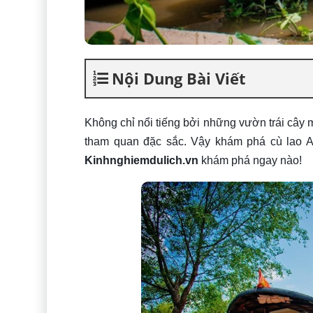
Nội Dung Bài Viết
Không chỉ nổi tiếng bởi những vườn trái cây 
tham quan đặc sắc. Vậy khám phá cù lao 
Kinhnghiemdulich.vn
khám phá ngay nào!