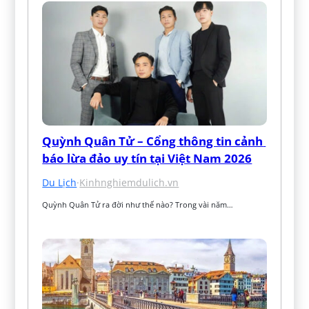
Quỳnh Quân Tử – Cổng thông tin cảnh 
báo lừa đảo uy tín tại Việt Nam 2026
Du Lịch
·
Kinhnghiemdulich.vn
Quỳnh Quân Tử ra đời như thế nào? Trong vài năm…