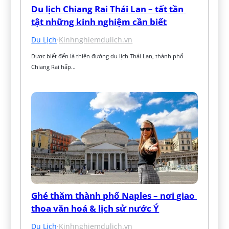
Du lịch Chiang Rai Thái Lan – tất tần 
tật những kinh nghiệm cần biết
Du Lịch
·
Kinhnghiemdulich.vn
Được biết đến là thiên đường du lịch Thái Lan, thành phố 
Chiang Rai hấp…
Ghé thăm thành phố Naples – nơi giao 
thoa văn hoá & lịch sử nước Ý
Du Lịch
·
Kinhnghiemdulich.vn