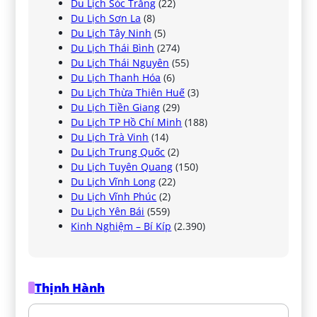
Du Lịch Sóc Trăng
(22)
Du Lịch Sơn La
(8)
Du Lịch Tây Ninh
(5)
Du Lịch Thái Bình
(274)
Du Lịch Thái Nguyên
(55)
Du Lịch Thanh Hóa
(6)
Du Lịch Thừa Thiên Huế
(3)
Du Lịch Tiền Giang
(29)
Du Lịch TP Hồ Chí Minh
(188)
Du Lịch Trà Vinh
(14)
Du Lịch Trung Quốc
(2)
Du Lịch Tuyên Quang
(150)
Du Lịch Vĩnh Long
(22)
Du Lịch Vĩnh Phúc
(2)
Du Lịch Yên Bái
(559)
Kinh Nghiệm – Bí Kíp
(2.390)
Thịnh Hành