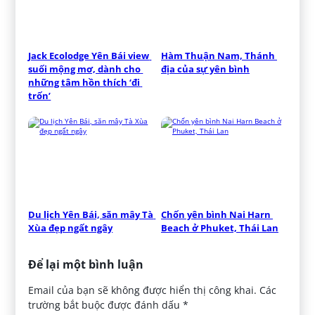
Jack Ecolodge Yên Bái view 
Hàm Thuận Nam, Thánh 
suối mộng mơ, dành cho 
địa của sự yên bình
những tâm hồn thích ‘đi 
trốn’
Du lịch Yên Bái, săn mây Tà 
Chốn yên bình Nai Harn 
Xùa đẹp ngất ngây
Beach ở Phuket, Thái Lan
Để lại một bình luận
Email của bạn sẽ không được hiển thị công khai.
Các
trường bắt buộc được đánh dấu
*