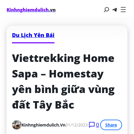
Kinhnghiemdulich
.vn
Du Lịch Yên Bái
Viettrekking Home 
Sapa – Homestay 
yên bình giữa vùng 
đất Tây Bắc
0
Kinhnghiemdulich.vn
31/12/2023
Share