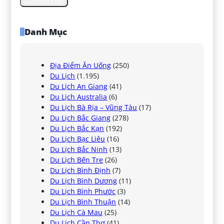
Danh Mục
Địa Điểm Ăn Uống
(250)
Du Lịch
(1.195)
Du Lịch An Giang
(41)
Du Lịch Australia
(6)
Du Lịch Bà Rịa – Vũng Tàu
(17)
Du Lịch Bắc Giang
(278)
Du Lịch Bắc Kạn
(192)
Du Lịch Bạc Liêu
(16)
Du Lịch Bắc Ninh
(13)
Du Lịch Bến Tre
(26)
Du Lịch Bình Định
(7)
Du Lịch Bình Dương
(11)
Du Lịch Bình Phước
(3)
Du Lịch Bình Thuận
(14)
Du Lịch Cà Mau
(25)
Du Lịch Cần Thơ
(41)