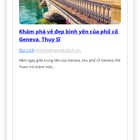
Khám phá vẻ đẹp bình yên của phố cổ 
Geneva, Thụy Sĩ
Du Lịch
·
Kinhnghiemdulich.vn
Nằm ngay giữa trung tâm của Geneva, khu phố cổ Geneva Old 
Town trở thành một…