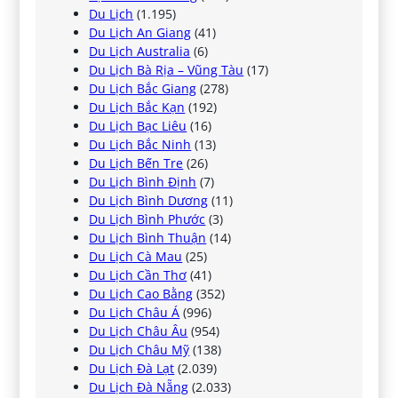
Du Lịch
(1.195)
Du Lịch An Giang
(41)
Du Lịch Australia
(6)
Du Lịch Bà Rịa – Vũng Tàu
(17)
Du Lịch Bắc Giang
(278)
Du Lịch Bắc Kạn
(192)
Du Lịch Bạc Liêu
(16)
Du Lịch Bắc Ninh
(13)
Du Lịch Bến Tre
(26)
Du Lịch Bình Định
(7)
Du Lịch Bình Dương
(11)
Du Lịch Bình Phước
(3)
Du Lịch Bình Thuận
(14)
Du Lịch Cà Mau
(25)
Du Lịch Cần Thơ
(41)
Du Lịch Cao Bằng
(352)
Du Lịch Châu Á
(996)
Du Lịch Châu Âu
(954)
Du Lịch Châu Mỹ
(138)
Du Lịch Đà Lạt
(2.039)
Du Lịch Đà Nẵng
(2.033)