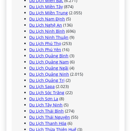
Du Lịch Miền Bắc
(6.271)
Du Lịch Miền Tây
(874)
Du Lịch Miền Trung
(2.055)
Du Lịch Nam Định
(5)
Du Lịch Nghệ An
(136)
Du Lịch Ninh Bình
(696)
Du Lịch Ninh Thuận
(9)
Du Lịch Phú Thọ
(253)
Du Lịch Phú Yên
(16)
Du Lịch Quảng Bình
(3)
Du Lịch Quảng Nam
(6)
Du Lịch Quảng Ngãi
(4)
Du Lịch Quảng Ninh
(2.015)
Du Lịch Quảng Trị
(2)
Du Lịch Sapa
(2.023)
Du Lịch Sóc Trăng
(22)
Du Lịch Sơn La
(8)
Du Lịch Tây Ninh
(5)
Du Lịch Thái Bình
(274)
Du Lịch Thái Nguyên
(55)
Du Lịch Thanh Hóa
(6)
Du Lịch Thừa Thiên Huế
(3)