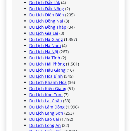
Du Lịch Đắk Lắk
(4)
Du Lịch Đắk Nông
(2)
Du Lịch Điện Biên
(205)
Du Lịch Đồng Nai
(3)
Du Lịch Đồng Tháp
(34)
Du Lịch Gia Lai
(3)
Du Lịch Hà Giang
(1.357)
Du Lịch Hà Nam
(4)
Du Lịch Hà Nội
(267)
Du Lịch Hà Tĩnh
(2)
Du Lịch Hải Phòng
(1.501)
Du Lịch Hậu Giang
(16)
Du Lịch Hòa Bình
(545)
Du Lịch Khánh Hòa
(36)
Du Lịch Kiên Giang
(51)
Du Lịch Kon Tum
(7)
Du Lịch Lai Châu
(53)
Du Lịch Lâm Đồng
(1.996)
Du Lịch Lạng Sơn
(253)
Du Lịch Lào Cai
(1.192)
Du Lịch Long An
(22)