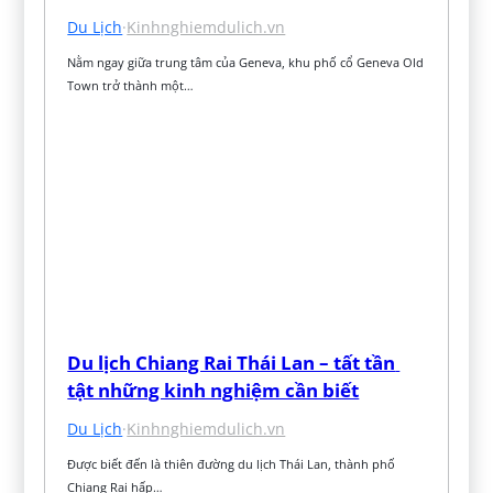
Du Lịch
·
Kinhnghiemdulich.vn
Nằm ngay giữa trung tâm của Geneva, khu phố cổ Geneva Old 
Town trở thành một…
Du lịch Chiang Rai Thái Lan – tất tần 
tật những kinh nghiệm cần biết
Du Lịch
·
Kinhnghiemdulich.vn
Được biết đến là thiên đường du lịch Thái Lan, thành phố 
Chiang Rai hấp…