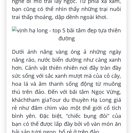
nghề đi mò trai lấy ngọc. Từ phía xa xăm,
bạn cũng có thể nhìn thấy những trại nuôi
trai thấp thoáng, dập dềnh ngoài khơi.
Dưới ánh nắng vàng óng ả những ngày
nắng ráo, nước biển dường như càng xanh
hơn. Cảnh vật thiên nhiên nơi đây tràn đầy
sức sống với sắc xanh mượt mà của cỏ cây,
hoa lá và âm thanh sống động từ muông
thú trên đảo. Đến với bãi tắm Ngọc Vừng,
kháchtham giaTour du thuyền Hạ Long giá
rẻ như đắm chìm vào một thế giới cổ tích
bình yên. Đặc biệt, “chiếc bụng đói” của
bạn có thể được lấp đầy bởi vô vàn món ăn
hải sản tươi ngon, bổ rẻ ở trên đảo.