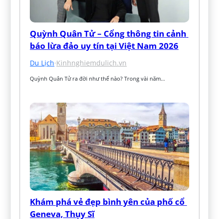
Quỳnh Quân Tử – Cổng thông tin cảnh 
báo lừa đảo uy tín tại Việt Nam 2026
Du Lịch
·
Kinhnghiemdulich.vn
Quỳnh Quân Tử ra đời như thế nào? Trong vài năm…
Khám phá vẻ đẹp bình yên của phố cổ 
Geneva, Thụy Sĩ