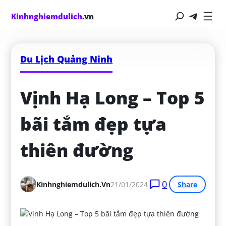
Kinhnghiemdulich
.vn
Du Lịch Quảng Ninh
Vịnh Hạ Long – Top 5 
bãi tắm đẹp tựa 
thiên đường
0
Kinhnghiemdulich.vn
21/01/2024
Share