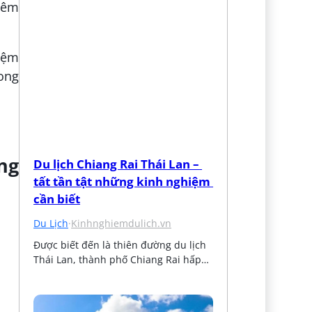
hêm
 đệm
rong
ng
Du lịch Chiang Rai Thái Lan – 
tất tần tật những kinh nghiệm 
cần biết
Du Lịch
·
Kinhnghiemdulich.vn
Được biết đến là thiên đường du lịch 
Thái Lan, thành phố Chiang Rai hấp…
.