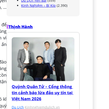
uyến
Du Lịch Yên Bái
(559)
Kinh Nghiệm – Bí Kíp
(2.390)
a, …
ẽ để
Thịnh Hành
ũng
h vì
ừ ấn
 đào
hàng
 cồn
 tận
Quỳnh Quân Tử – Cổng thông 
tin cảnh báo lừa đảo uy tín tại 
Việt Nam 2026
ó kĩ
quý
Du Lịch
·
Kinhnghiemdulich.vn