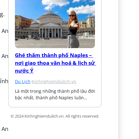
g.
 An
Ghé thăm thành phố Naples – 
 An
nơi giao thoa văn hoá & lịch sử 
nước Ý
Tỉnh
Du Lịch
·
Kinhnghiemdulich.vn
Là một trong những thành phố lâu đời 
bậc nhất, thành phố Naples luôn…
© 2024 Kinhnghiemdulich.vn. All rights reserved.
 An