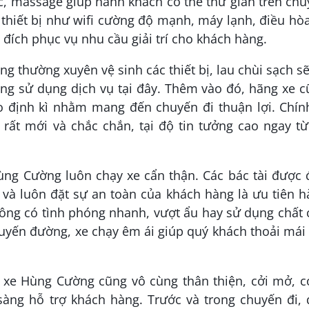
c, massage giúp hành khách có thể thư giãn trên ch
 thiết bị như wifi cường độ mạnh, máy lạnh, điều hò
đích phục vụ nhu cầu giải trí cho khách hàng.
g thường xuyên vệ sinh các thiết bị, lau chùi sạch s
g sử dụng dịch vụ tại đây. Thêm vào đó, hãng xe c
o định kì nhằm mang đến chuyến đi thuận lợi. Chín
rất mới và chắc chắn, tại độ tin tưởng cao ngay t
Hùng Cường luôn chạy xe cẩn thận. Các bác tài được
 và luôn đặt sự an toàn của khách hàng là ưu tiên 
hông có tình phóng nhanh, vượt ẩu hay sử dụng chất
tuyến đường, xe chạy êm ái giúp quý khách thoải mái
 xe Hùng Cường cũng vô cùng thân thiện, cởi mở, c
sàng hỗ trợ khách hàng. Trước và trong chuyến đi, 