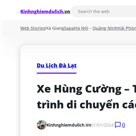
Kinhnghiemdulich
.vn
Web Stories
Hà Giang
Sapa
Hà Nội
Quảng Ninh
Hải Phò
Du Lịch Đà Lạt
Xe Hùng Cường – Th
trình di chuyển cá
0
Kinhnghiemdulich.vn
01/01/2024