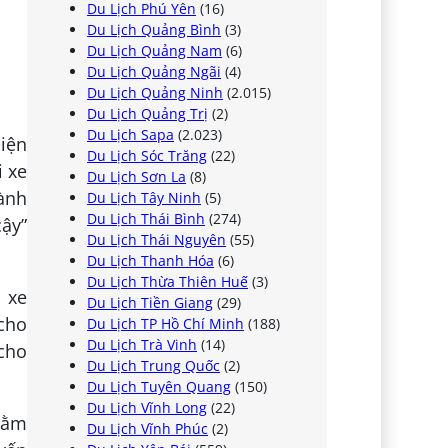
Du Lịch Phú Yên
(16)
Du Lịch Quảng Bình
(3)
Du Lịch Quảng Nam
(6)
Du Lịch Quảng Ngãi
(4)
Du Lịch Quảng Ninh
(2.015)
Du Lịch Quảng Trị
(2)
Du Lịch Sapa
(2.023)
hiện
Du Lịch Sóc Trăng
(22)
i xe
Du Lịch Sơn La
(8)
hành
Du Lịch Tây Ninh
(5)
Du Lịch Thái Bình
(274)
cậy”
Du Lịch Thái Nguyên
(55)
Du Lịch Thanh Hóa
(6)
Du Lịch Thừa Thiên Huế
(3)
 xe
Du Lịch Tiền Giang
(29)
cho
Du Lịch TP Hồ Chí Minh
(188)
Du Lịch Trà Vinh
(14)
 cho
Du Lịch Trung Quốc
(2)
Du Lịch Tuyên Quang
(150)
Du Lịch Vĩnh Long
(22)
 nằm
Du Lịch Vĩnh Phúc
(2)