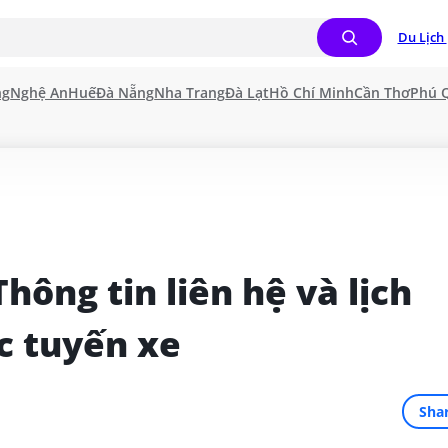
Du Lịch 
ng
Nghệ An
Huế
Đà Nẵng
Nha Trang
Đà Lạt
Hồ Chí Minh
Cần Thơ
Phú 
ông tin liên hệ và lịch 
c tuyến xe
Sha