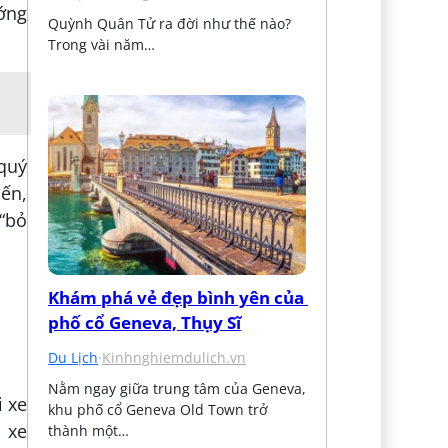
ớng
Quỳnh Quân Tử ra đời như thế nào? 
Trong vài năm…
quý
iến,
“bỏ
Khám phá vẻ đẹp bình yên của 
phố cổ Geneva, Thụy Sĩ
Du Lịch
·
Kinhnghiemdulich.vn
Nằm ngay giữa trung tâm của Geneva, 
 xe
khu phố cổ Geneva Old Town trở 
 xe
thành một…