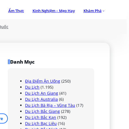
Ẩm Thực
Kinh Nghiệm – Mẹo Hay
Khám Phá
Quốc
Danh Mục
Địa Điểm Ăn Uống
(250)
Du Lịch
(1.195)
Du Lịch An Giang
(41)
Du Lịch Australia
(6)
Du Lịch Bà Rịa – Vũng Tàu
(17)
Du Lịch Bắc Giang
(278)
Du Lịch Bắc Kạn
(192)
re
Du Lịch Bạc Liêu
(16)