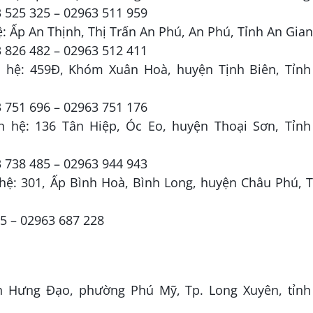
3 525 325 – 02963 511 959
hệ: Ấp An Thịnh, Thị Trấn An Phú, An Phú, Tỉnh An Gian
3 826 482 – 02963 512 411
ên hệ: 459Đ, Khóm Xuân Hoà, huyện Tịnh Biên, Tỉnh
3 751 696 – 02963 751 176
ên hệ: 136 Tân Hiệp, Óc Eo, huyện Thoại Sơn, Tỉnh
3 738 485 – 02963 944 943
n hệ: 301, Ấp Bình Hoà, Bình Long, huyện Châu Phú, 
55 – 02963 687 228
rần Hưng Đạo, phường Phú Mỹ, Tp. Long Xuyên, tỉnh