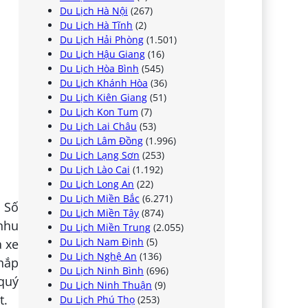
Du Lịch Hà Nội
(267)
Du Lịch Hà Tĩnh
(2)
Du Lịch Hải Phòng
(1.501)
Du Lịch Hậu Giang
(16)
Du Lịch Hòa Bình
(545)
Du Lịch Khánh Hòa
(36)
Du Lịch Kiên Giang
(51)
Du Lịch Kon Tum
(7)
Du Lịch Lai Châu
(53)
Du Lịch Lâm Đồng
(1.996)
Du Lịch Lạng Sơn
(253)
Du Lịch Lào Cai
(1.192)
Du Lịch Long An
(22)
Du Lịch Miền Bắc
(6.271)
Số
Du Lịch Miền Tây
(874)
 nhu
Du Lịch Miền Trung
(2.055)
Du Lịch Nam Định
(5)
à xe
Du Lịch Nghệ An
(136)
hắp
Du Lịch Ninh Bình
(696)
 quý
Du Lịch Ninh Thuận
(9)
t.
Du Lịch Phú Thọ
(253)