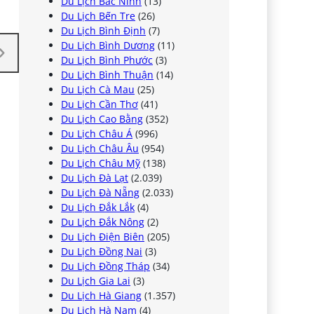
Du Lịch Bắc Ninh
(13)
Du Lịch Bến Tre
(26)
Du Lịch Bình Định
(7)
Du Lịch Bình Dương
(11)
Du Lịch Bình Phước
(3)
Du Lịch Bình Thuận
(14)
Du Lịch Cà Mau
(25)
Du Lịch Cần Thơ
(41)
Du Lịch Cao Bằng
(352)
Du Lịch Châu Á
(996)
Du Lịch Châu Âu
(954)
Du Lịch Châu Mỹ
(138)
Du Lịch Đà Lạt
(2.039)
Du Lịch Đà Nẵng
(2.033)
Du Lịch Đắk Lắk
(4)
Du Lịch Đắk Nông
(2)
Du Lịch Điện Biên
(205)
Du Lịch Đồng Nai
(3)
Du Lịch Đồng Tháp
(34)
Du Lịch Gia Lai
(3)
Du Lịch Hà Giang
(1.357)
Du Lịch Hà Nam
(4)