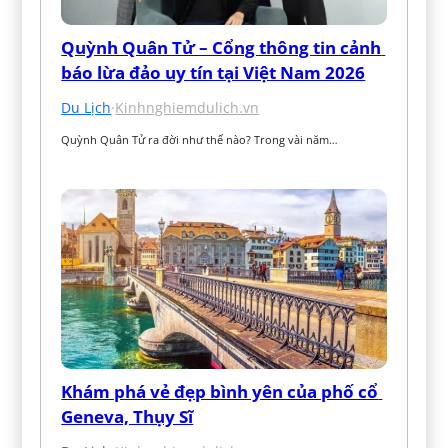
Quỳnh Quân Tử – Cổng thông tin cảnh 
báo lừa đảo uy tín tại Việt Nam 2026
Du Lịch
·
Kinhnghiemdulich.vn
Quỳnh Quân Tử ra đời như thế nào? Trong vài năm…
Khám phá vẻ đẹp bình yên của phố cổ 
Geneva, Thụy Sĩ