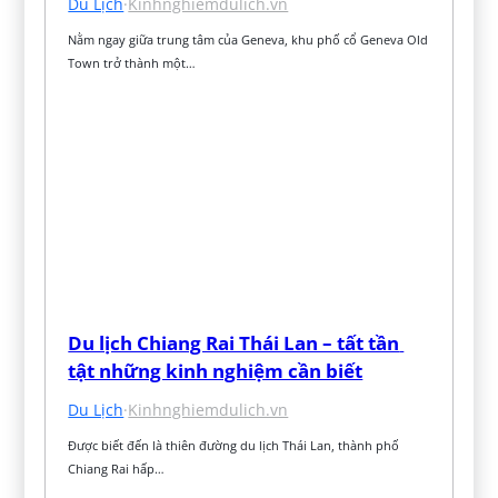
Du Lịch
·
Kinhnghiemdulich.vn
Nằm ngay giữa trung tâm của Geneva, khu phố cổ Geneva Old 
Town trở thành một…
Du lịch Chiang Rai Thái Lan – tất tần 
tật những kinh nghiệm cần biết
Du Lịch
·
Kinhnghiemdulich.vn
Được biết đến là thiên đường du lịch Thái Lan, thành phố 
Chiang Rai hấp…