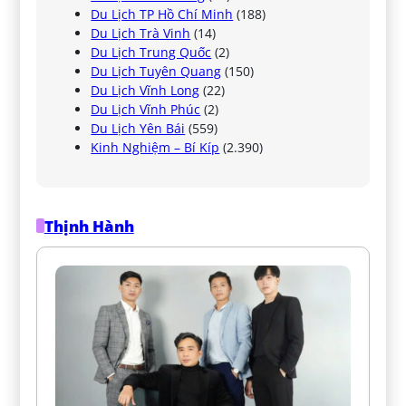
Du Lịch TP Hồ Chí Minh
(188)
Du Lịch Trà Vinh
(14)
Du Lịch Trung Quốc
(2)
Du Lịch Tuyên Quang
(150)
Du Lịch Vĩnh Long
(22)
Du Lịch Vĩnh Phúc
(2)
Du Lịch Yên Bái
(559)
Kinh Nghiệm – Bí Kíp
(2.390)
Thịnh Hành