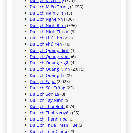
Du Lịch Miền Tây
(874)
Du Lịch Miền Trung
(2.055)
Du Lịch Nam Định
(5)
Du Lịch Nghệ An
(136)
Du Lịch Ninh Bình
(696)
Du Lịch Ninh Thuận
(9)
Du Lịch Phú Thọ
(253)
Du Lịch Phú Yên
(16)
Du Lịch Quảng Bình
(3)
Du Lịch Quảng Nam
(6)
Du Lịch Quảng Ngãi
(4)
Du Lịch Quảng Ninh
(2.015)
Du Lịch Quảng Trị
(2)
Du Lịch Sapa
(2.023)
Du Lịch Sóc Trăng
(22)
Du Lịch Sơn La
(8)
Du Lịch Tây Ninh
(5)
Du Lịch Thái Bình
(274)
Du Lịch Thái Nguyên
(55)
Du Lịch Thanh Hóa
(6)
Du Lịch Thừa Thiên Huế
(3)
Du Lịch Tiền Giang
(29)