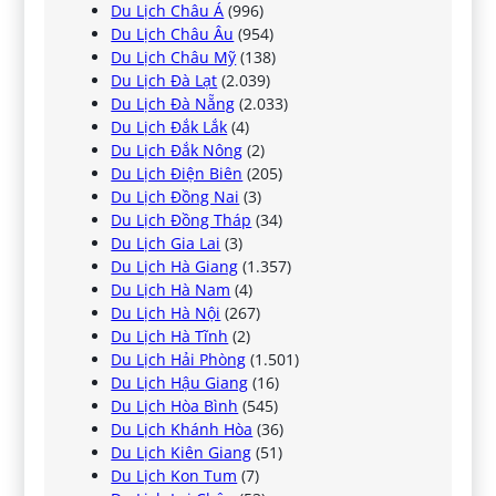
Du Lịch Châu Á
(996)
Du Lịch Châu Âu
(954)
Du Lịch Châu Mỹ
(138)
Du Lịch Đà Lạt
(2.039)
Du Lịch Đà Nẵng
(2.033)
Du Lịch Đắk Lắk
(4)
Du Lịch Đắk Nông
(2)
Du Lịch Điện Biên
(205)
Du Lịch Đồng Nai
(3)
Du Lịch Đồng Tháp
(34)
Du Lịch Gia Lai
(3)
Du Lịch Hà Giang
(1.357)
Du Lịch Hà Nam
(4)
Du Lịch Hà Nội
(267)
Du Lịch Hà Tĩnh
(2)
Du Lịch Hải Phòng
(1.501)
Du Lịch Hậu Giang
(16)
Du Lịch Hòa Bình
(545)
Du Lịch Khánh Hòa
(36)
Du Lịch Kiên Giang
(51)
Du Lịch Kon Tum
(7)