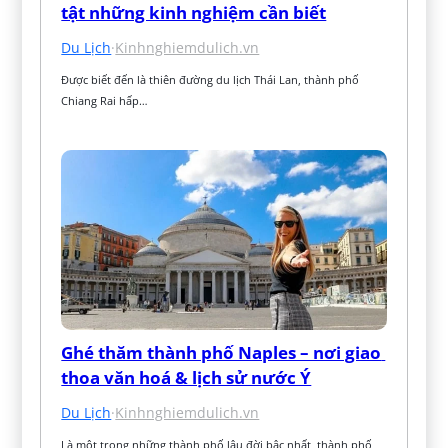
tật những kinh nghiệm cần biết
Du Lịch
·
Kinhnghiemdulich.vn
Được biết đến là thiên đường du lịch Thái Lan, thành phố 
Chiang Rai hấp…
Ghé thăm thành phố Naples – nơi giao 
thoa văn hoá & lịch sử nước Ý
Du Lịch
·
Kinhnghiemdulich.vn
Là một trong những thành phố lâu đời bậc nhất, thành phố 