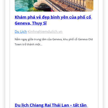
Khám phá vẻ đẹp bình yên của phố cổ 
Geneva, Thụy Sĩ
Du Lịch
·
Kinhnghiemdulich.vn
Nằm ngay giữa trung tâm của Geneva, khu phố cổ Geneva Old 
Town trở thành một…
Du lịch Chiang Rai Thái Lan – tất tần 