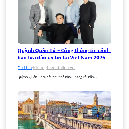
Quỳnh Quân Tử – Cổng thông tin cảnh 
báo lừa đảo uy tín tại Việt Nam 2026
Du Lịch
·
Kinhnghiemdulich.vn
Quỳnh Quân Tử ra đời như thế nào? Trong vài năm…