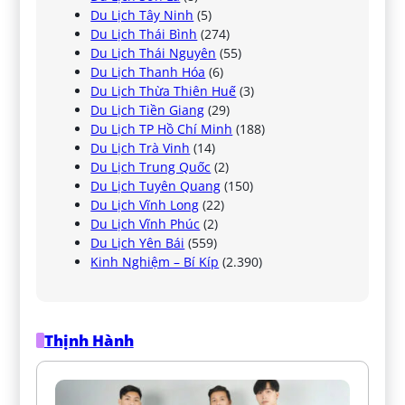
Du Lịch Tây Ninh
(5)
Du Lịch Thái Bình
(274)
Du Lịch Thái Nguyên
(55)
Du Lịch Thanh Hóa
(6)
Du Lịch Thừa Thiên Huế
(3)
Du Lịch Tiền Giang
(29)
Du Lịch TP Hồ Chí Minh
(188)
Du Lịch Trà Vinh
(14)
Du Lịch Trung Quốc
(2)
Du Lịch Tuyên Quang
(150)
Du Lịch Vĩnh Long
(22)
Du Lịch Vĩnh Phúc
(2)
Du Lịch Yên Bái
(559)
Kinh Nghiệm – Bí Kíp
(2.390)
Thịnh Hành