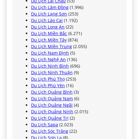
Du Lịch Lai Châu
(53)
Du Lịch Lâm Đồng
(1.996)
Du Lịch Lạng Sơn
(253)
Du Lịch Lào Cai
(1.192)
Du Lịch Long An
(22)
Du Lịch Miền Bắc
(6.271)
Du Lịch Miền Tây
(874)
Du Lịch Miền Trung
(2.055)
Du Lịch Nam Định
(5)
Du Lịch Nghệ An
(136)
Du Lịch Ninh Bình
(696)
Du Lịch Ninh Thuận
(9)
Du Lịch Phú Thọ
(253)
Du Lịch Phú Yên
(16)
Du Lịch Quảng Bình
(3)
Du Lịch Quảng Nam
(6)
Du Lịch Quảng Ngãi
(4)
Du Lịch Quảng Ninh
(2.015)
Du Lịch Quảng Trị
(2)
Du Lịch Sapa
(2.023)
Du Lịch Sóc Trăng
(22)
Du Lịch Sơn La
(8)