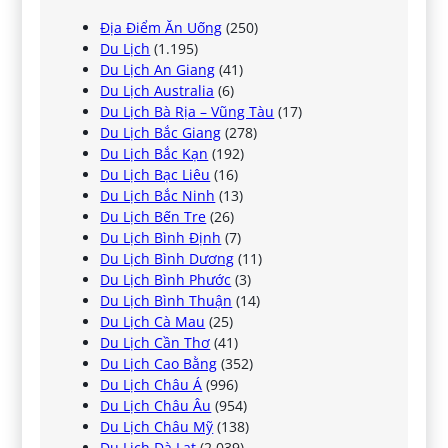
Địa Điểm Ăn Uống
(250)
Du Lịch
(1.195)
Du Lịch An Giang
(41)
Du Lịch Australia
(6)
Du Lịch Bà Rịa – Vũng Tàu
(17)
Du Lịch Bắc Giang
(278)
Du Lịch Bắc Kạn
(192)
Du Lịch Bạc Liêu
(16)
Du Lịch Bắc Ninh
(13)
Du Lịch Bến Tre
(26)
Du Lịch Bình Định
(7)
Du Lịch Bình Dương
(11)
Du Lịch Bình Phước
(3)
Du Lịch Bình Thuận
(14)
Du Lịch Cà Mau
(25)
Du Lịch Cần Thơ
(41)
Du Lịch Cao Bằng
(352)
Du Lịch Châu Á
(996)
Du Lịch Châu Âu
(954)
Du Lịch Châu Mỹ
(138)
Du Lịch Đà Lạt
(2.039)