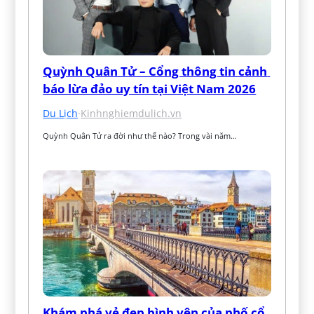
Quỳnh Quân Tử – Cổng thông tin cảnh 
báo lừa đảo uy tín tại Việt Nam 2026
Du Lịch
·
Kinhnghiemdulich.vn
Quỳnh Quân Tử ra đời như thế nào? Trong vài năm…
Khám phá vẻ đẹp bình yên của phố cổ 