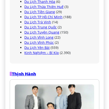
Du Lịch Thanh Hóa
(6)
Du Lịch Thừa Thiên Huế
(3)
Du Lịch Tiền Giang
(29)
Du Lịch TP Hồ Chí Minh
(188)
Du Lịch Trà Vinh
(14)
Du Lịch Trung Quốc
(2)
Du Lịch Tuyên Quang
(150)
Du Lịch Vĩnh Long
(22)
Du Lịch Vĩnh Phúc
(2)
Du Lịch Yên Bái
(559)
Kinh Nghiệm – Bí Kíp
(2.390)
Thịnh Hành