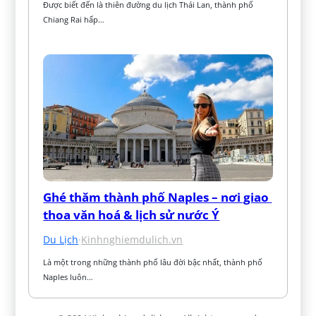
Được biết đến là thiên đường du lịch Thái Lan, thành phố 
Chiang Rai hấp…
Ghé thăm thành phố Naples – nơi giao 
thoa văn hoá & lịch sử nước Ý
Du Lịch
·
Kinhnghiemdulich.vn
Là một trong những thành phố lâu đời bậc nhất, thành phố 
Naples luôn…