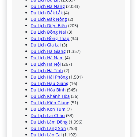
Du Lịch Đà Nẵng
(2.033)
Du Lịch Đắk Lắk
(4)
Du Lịch Đắk Nông
(2)
Du Lịch Điện Biên
(205)
Du Lịch Đồng Nai
(3)
Du Lịch Đồng Tháp
(34)
Du Lịch Gia Lai
(3)
Du Lịch Hà Giang
(1.357)
Du Lịch Hà Nam
(4)
Du Lịch Hà Nội
(267)
Du Lịch Hà Tĩnh
(2)
Du Lịch Hải Phòng
(1.501)
Du Lịch Hậu Giang
(16)
Du Lịch Hòa Bình
(545)
Du Lịch Khánh Hòa
(36)
Du Lịch Kiên Giang
(51)
Du Lịch Kon Tum
(7)
Du Lịch Lai Châu
(53)
Du Lịch Lâm Đồng
(1.996)
Du Lịch Lạng Sơn
(253)
Du Lịch Lào Cai
(1.192)