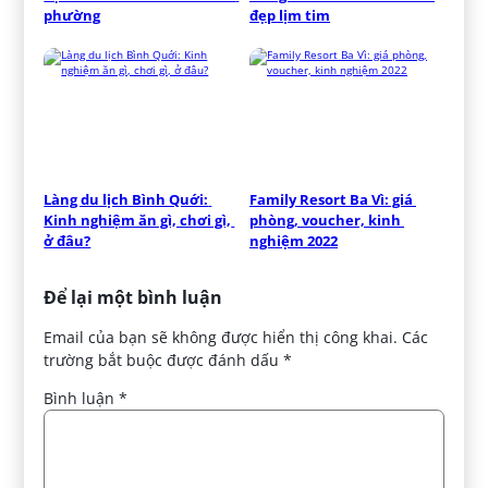
phường
đẹp lịm tim
Làng du lịch Bình Quới: 
Family Resort Ba Vì: giá 
Kinh nghiệm ăn gì, chơi gì, 
phòng, voucher, kinh 
ở đâu?
nghiệm 2022
Để lại một bình luận
Email của bạn sẽ không được hiển thị công khai.
Các
trường bắt buộc được đánh dấu
*
Bình luận
*