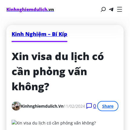
Kinhnghiemdulich
.vn
Kinh Nghiệm – Bí Kíp
Xin visa du lịch có 
cần phỏng vấn 
không?
0
Kinhnghiemdulich.vn
11/02/2024
Share