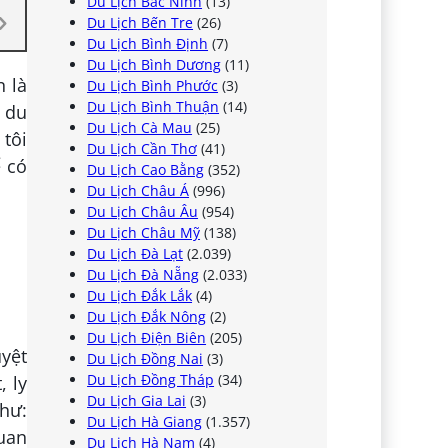
Du Lịch Bắc Ninh
(13)
Du Lịch Bến Tre
(26)
Du Lịch Bình Định
(7)
Du Lịch Bình Dương
(11)
 là
Du Lịch Bình Phước
(3)
Du Lịch Bình Thuận
(14)
 du
Du Lịch Cà Mau
(25)
 tôi
Du Lịch Cần Thơ
(41)
ể có
Du Lịch Cao Bằng
(352)
Du Lịch Châu Á
(996)
Du Lịch Châu Âu
(954)
Du Lịch Châu Mỹ
(138)
Du Lịch Đà Lạt
(2.039)
Du Lịch Đà Nẵng
(2.033)
Du Lịch Đắk Lắk
(4)
Du Lịch Đắk Nông
(2)
Du Lịch Điện Biên
(205)
uyệt
Du Lịch Đồng Nai
(3)
Du Lịch Đồng Tháp
(34)
, ly
Du Lịch Gia Lai
(3)
hư:
Du Lịch Hà Giang
(1.357)
uan
Du Lịch Hà Nam
(4)