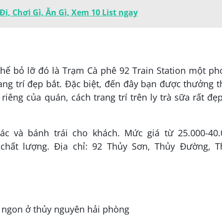
Đi, Chơi Gì, Ăn Gì, Xem 10 List ngay
hể bỏ lỡ đó là Trạm Cà phê 92 Train Station một ph
ang trí đẹp bắt. Đặc biệt, đến đây bạn được thưởng 
iêng của quán, cách trang trí trên ly trà sữa rất đẹ
c và bánh trái cho khách. Mức giá từ 25.000-40.
chất lượng. Địa chỉ: 92 Thủy Sơn, Thủy Đường, T