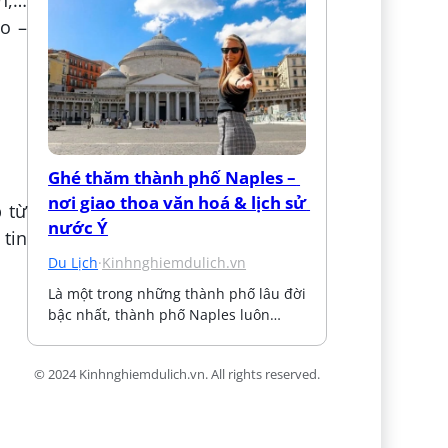
n,…
èo –
Ghé thăm thành phố Naples – 
nơi giao thoa văn hoá & lịch sử 
 từ
nước Ý
 tin
Du Lịch
·
Kinhnghiemdulich.vn
Là một trong những thành phố lâu đời 
bậc nhất, thành phố Naples luôn…
© 2024 Kinhnghiemdulich.vn. All rights reserved.