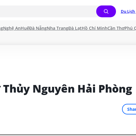
Du Lịch 
ng
Nghệ An
Huế
Đà Nẵng
Nha Trang
Đà Lạt
Hồ Chí Minh
Cần Thơ
Phú 
ở Thủy Nguyên Hải Phòng
Sha