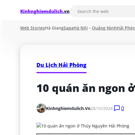
Kinhnghiemdulich
.vn
Web Stories
Hà Giang
Sapa
Hà Nội
Quảng Ninh
Hải Phò
Du Lịch Hải Phòng
10 quán ăn ngon 
0
Kinhnghiemdulich.vn
28/10/2024