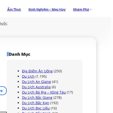
Ẩm Thực
Kinh Nghiệm – Mẹo Hay
Khám Phá
Quốc
Danh Mục
Địa Điểm Ăn Uống
(250)
Du Lịch
(1.195)
Du Lịch An Giang
(41)
Du Lịch Australia
(6)
re
Du Lịch Bà Rịa – Vũng Tàu
(17)
Du Lịch Bắc Giang
(278)
Du Lịch Bắc Kạn
(192)
Du Lịch Bạc Liêu
(16)