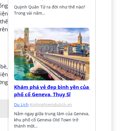
ống
Quỳnh Quân Tử ra đời như thế nào? 
hiện
Trong vài năm…
 thế
trên
bè,
iện
ờng
Khám phá vẻ đẹp bình yên của 
phố cổ Geneva, Thụy Sĩ
Du Lịch
·
Kinhnghiemdulich.vn
Nằm ngay giữa trung tâm của Geneva, 
khu phố cổ Geneva Old Town trở 
thành một…