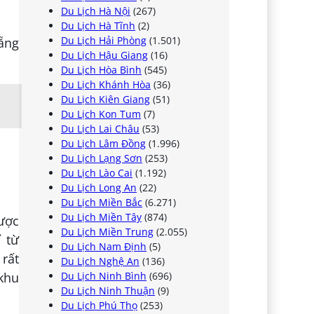
Du Lịch Hà Nội
(267)
Du Lịch Hà Tĩnh
(2)
Du Lịch Hải Phòng
(1.501)
Nẵng
Du Lịch Hậu Giang
(16)
Du Lịch Hòa Bình
(545)
Du Lịch Khánh Hòa
(36)
Du Lịch Kiên Giang
(51)
Du Lịch Kon Tum
(7)
Du Lịch Lai Châu
(53)
Du Lịch Lâm Đồng
(1.996)
Du Lịch Lạng Sơn
(253)
Du Lịch Lào Cai
(1.192)
Du Lịch Long An
(22)
Du Lịch Miền Bắc
(6.271)
Du Lịch Miền Tây
(874)
ược
Du Lịch Miền Trung
(2.055)
ỉ từ
Du Lịch Nam Định
(5)
 rất
Du Lịch Nghệ An
(136)
 khu
Du Lịch Ninh Bình
(696)
Du Lịch Ninh Thuận
(9)
Du Lịch Phú Thọ
(253)