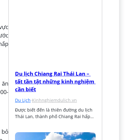
vực
ước
hấp
Du lịch Chiang Rai Thái Lan – 
tất tần tật những kinh nghiệm 
 ăn
cần biết
000-
Du Lịch
·
Kinhnghiemdulich.vn
Được biết đến là thiên đường du lịch 
Thái Lan, thành phố Chiang Rai hấp…
 bỏ