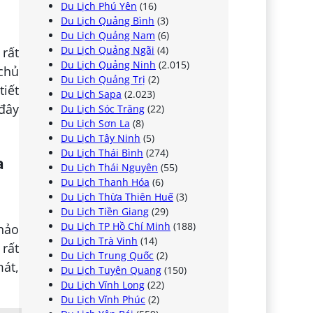
Du Lịch Phú Yên
(16)
Du Lịch Quảng Bình
(3)
Du Lịch Quảng Nam
(6)
Du Lịch Quảng Ngãi
(4)
rất
Du Lịch Quảng Ninh
(2.015)
chủ
Du Lịch Quảng Trị
(2)
tiết
Du Lịch Sapa
(2.023)
 đây
Du Lịch Sóc Trăng
(22)
Du Lịch Sơn La
(8)
Du Lịch Tây Ninh
(5)
Du Lịch Thái Bình
(274)
a
Du Lịch Thái Nguyên
(55)
Du Lịch Thanh Hóa
(6)
Du Lịch Thừa Thiên Huế
(3)
Du Lịch Tiền Giang
(29)
Du Lịch TP Hồ Chí Minh
(188)
hảo
Du Lịch Trà Vinh
(14)
rất
Du Lịch Trung Quốc
(2)
mát,
Du Lịch Tuyên Quang
(150)
Du Lịch Vĩnh Long
(22)
Du Lịch Vĩnh Phúc
(2)