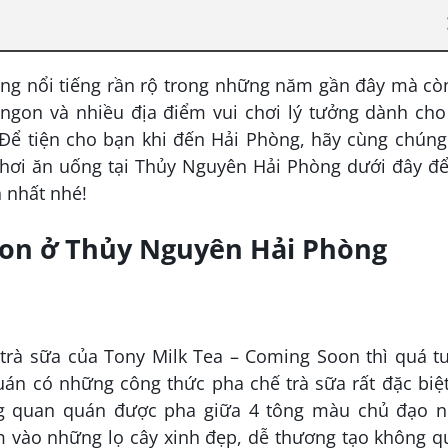
g nổi tiếng rần rộ trong những năm gần đây mà còn
gon và nhiều địa điểm vui chơi lý tưởng dành cho
 Để tiện cho bạn khi đến Hải Phòng, hãy cùng chúng
 chơi ăn uống tại Thủy Nguyên Hải Phòng dưới đây đ
 nhất nhé!
gon ở Thủy Nguyên Hải Phòng
trà sữa của Tony Milk Tea – Coming Soon thì quá t
án có những công thức pha chế trà sữa rất đặc biệt
ông quan quán được pha giữa 4 tông màu chủ đạo n
m vào những lọ cây xinh đẹp, dễ thương tạo không q