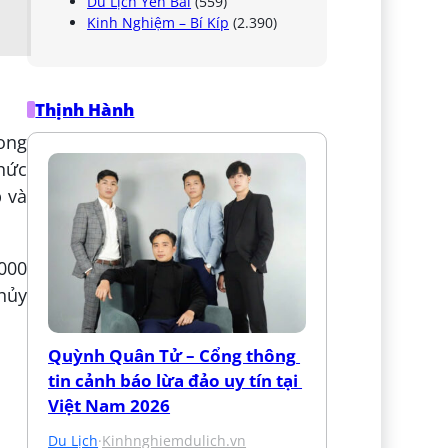
Du Lịch Yên Bái
(559)
Kinh Nghiệm – Bí Kíp
(2.390)
Thịnh Hành
ong
thức
p và
000
hủy
Quỳnh Quân Tử – Cổng thông 
tin cảnh báo lừa đảo uy tín tại 
Việt Nam 2026
Du Lịch
·
Kinhnghiemdulich.vn