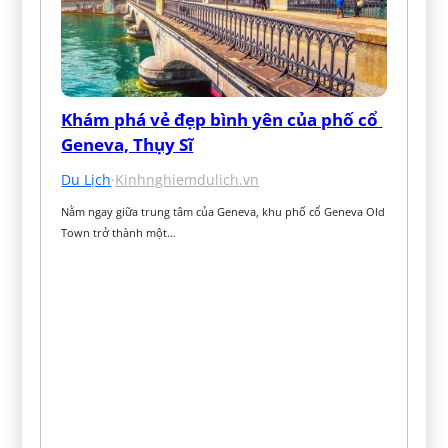
Khám phá vẻ đẹp bình yên của phố cổ 
Geneva, Thụy Sĩ
Du Lịch
·
Kinhnghiemdulich.vn
Nằm ngay giữa trung tâm của Geneva, khu phố cổ Geneva Old 
Town trở thành một…