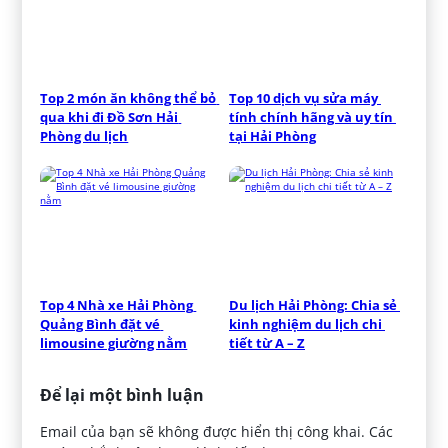
Top 2 món ăn không thể bỏ 
Top 10 dịch vụ sửa máy 
qua khi đi Đồ Sơn Hải 
tính chính hãng và uy tín 
Phòng du lịch
tại Hải Phòng
Top 4 Nhà xe Hải Phòng 
Du lịch Hải Phòng: Chia sẻ 
Quảng Bình đặt vé 
kinh nghiệm du lịch chi 
limousine giường nằm
tiết từ A – Z
Để lại một bình luận
Email của bạn sẽ không được hiển thị công khai.
Các