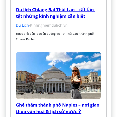
Du lịch Chiang Rai Thái Lan – tất tần 
tật những kinh nghiệm cần biết
Du Lịch
·
Kinhnghiemdulich.vn
Được biết đến là thiên đường du lịch Thái Lan, thành phố 
Chiang Rai hấp…
Ghé thăm thành phố Naples – nơi giao 
thoa văn hoá & lịch sử nước Ý