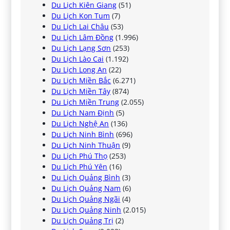
Du Lịch Kiên Giang
(51)
Du Lịch Kon Tum
(7)
Du Lịch Lai Châu
(53)
Du Lịch Lâm Đồng
(1.996)
Du Lịch Lạng Sơn
(253)
Du Lịch Lào Cai
(1.192)
Du Lịch Long An
(22)
Du Lịch Miền Bắc
(6.271)
Du Lịch Miền Tây
(874)
Du Lịch Miền Trung
(2.055)
Du Lịch Nam Định
(5)
Du Lịch Nghệ An
(136)
Du Lịch Ninh Bình
(696)
Du Lịch Ninh Thuận
(9)
Du Lịch Phú Thọ
(253)
Du Lịch Phú Yên
(16)
Du Lịch Quảng Bình
(3)
Du Lịch Quảng Nam
(6)
Du Lịch Quảng Ngãi
(4)
Du Lịch Quảng Ninh
(2.015)
Du Lịch Quảng Trị
(2)