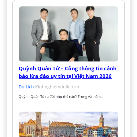
Quỳnh Quân Tử – Cổng thông tin cảnh 
báo lừa đảo uy tín tại Việt Nam 2026
Du Lịch
·
Kinhnghiemdulich.vn
Quỳnh Quân Tử ra đời như thế nào? Trong vài năm…