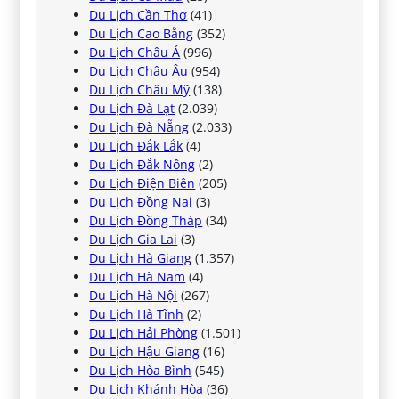
Du Lịch Cần Thơ
(41)
Du Lịch Cao Bằng
(352)
Du Lịch Châu Á
(996)
Du Lịch Châu Âu
(954)
Du Lịch Châu Mỹ
(138)
Du Lịch Đà Lạt
(2.039)
Du Lịch Đà Nẵng
(2.033)
Du Lịch Đắk Lắk
(4)
Du Lịch Đắk Nông
(2)
Du Lịch Điện Biên
(205)
Du Lịch Đồng Nai
(3)
Du Lịch Đồng Tháp
(34)
Du Lịch Gia Lai
(3)
Du Lịch Hà Giang
(1.357)
Du Lịch Hà Nam
(4)
Du Lịch Hà Nội
(267)
Du Lịch Hà Tĩnh
(2)
Du Lịch Hải Phòng
(1.501)
Du Lịch Hậu Giang
(16)
Du Lịch Hòa Bình
(545)
Du Lịch Khánh Hòa
(36)