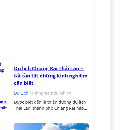
Du lịch Chiang Rai Thái Lan – 
tất tần tật những kinh nghiệm 
cần biết
Du Lịch
·
Kinhnghiemdulich.vn
hoa 
Được biết đến là thiên đường du lịch 
hất 
Thái Lan, thành phố Chiang Rai hấp…