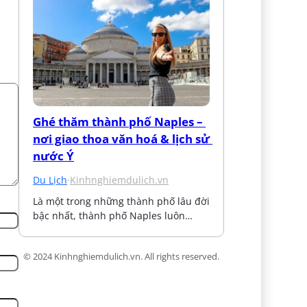
Ghé thăm thành phố Naples – 
nơi giao thoa văn hoá & lịch sử 
nước Ý
Du Lịch
·
Kinhnghiemdulich.vn
Là một trong những thành phố lâu đời 
bậc nhất, thành phố Naples luôn…
© 2024 Kinhnghiemdulich.vn. All rights reserved.