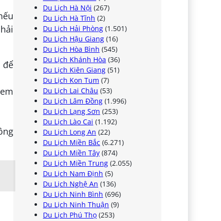
Du Lịch Hà Nội
(267)
 nếu
Du Lịch Hà Tĩnh
(2)
phải
Du Lịch Hải Phòng
(1.501)
Du Lịch Hậu Giang
(16)
Du Lịch Hòa Bình
(545)
Du Lịch Khánh Hòa
(36)
à để
Du Lịch Kiên Giang
(51)
Du Lịch Kon Tum
(7)
 em
Du Lịch Lai Châu
(53)
Du Lịch Lâm Đồng
(1.996)
Du Lịch Lạng Sơn
(253)
Du Lịch Lào Cai
(1.192)
công
Du Lịch Long An
(22)
Du Lịch Miền Bắc
(6.271)
Du Lịch Miền Tây
(874)
Du Lịch Miền Trung
(2.055)
Du Lịch Nam Định
(5)
Du Lịch Nghệ An
(136)
Du Lịch Ninh Bình
(696)
Du Lịch Ninh Thuận
(9)
Du Lịch Phú Thọ
(253)