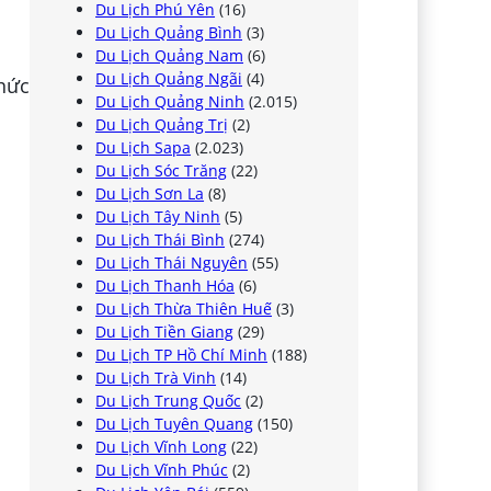
Du Lịch Phú Yên
(16)
Du Lịch Quảng Bình
(3)
Du Lịch Quảng Nam
(6)
Du Lịch Quảng Ngãi
(4)
chức
Du Lịch Quảng Ninh
(2.015)
Du Lịch Quảng Trị
(2)
Du Lịch Sapa
(2.023)
Du Lịch Sóc Trăng
(22)
Du Lịch Sơn La
(8)
Du Lịch Tây Ninh
(5)
Du Lịch Thái Bình
(274)
Du Lịch Thái Nguyên
(55)
Du Lịch Thanh Hóa
(6)
Du Lịch Thừa Thiên Huế
(3)
Du Lịch Tiền Giang
(29)
Du Lịch TP Hồ Chí Minh
(188)
Du Lịch Trà Vinh
(14)
Du Lịch Trung Quốc
(2)
Du Lịch Tuyên Quang
(150)
Du Lịch Vĩnh Long
(22)
Du Lịch Vĩnh Phúc
(2)