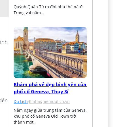
Quỳnh Quân Tử ra đời như thế nào? 
Trong vài năm…
hành
Khám phá vẻ đẹp bình yên của 
phố cổ Geneva, Thụy Sĩ
 đến
Du Lịch
·
Kinhnghiemdulich.vn
Nằm ngay giữa trung tâm của Geneva, 
khu phố cổ Geneva Old Town trở 
thành một…