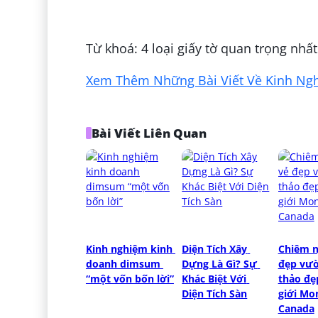
Đăng bởi:
Nguyễn Nhàn
Từ khoá: 4 loại giấy tờ quan trọng nhất
Xem Thêm Những Bài Viết Về Kinh Nghi
Bài Viết Liên Quan
Kinh nghiệm kinh 
Diện Tích Xây 
Chiêm n
doanh dimsum 
Dựng Là Gì? Sự 
đẹp vườ
“một vốn bốn lời”
Khác Biệt Với 
thảo đẹp
Diện Tích Sàn
giới Mon
Canada