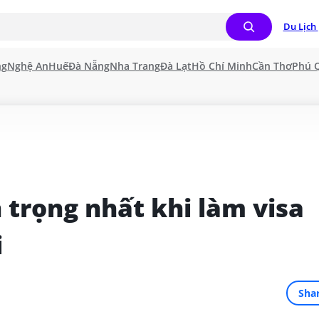
Du Lịch 
ng
Nghệ An
Huế
Đà Nẵng
Nha Trang
Đà Lạt
Hồ Chí Minh
Cần Thơ
Phú 
 trọng nhất khi làm visa 
i
Sha