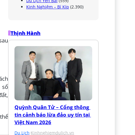
Du Lịch Yên Bái
(559)
Kinh Nghiệm – Bí Kíp
(2.390)
Thịnh Hành
 sau
ách
 sổ
ất,
Quỳnh Quân Tử – Cổng thông 
tin cảnh báo lừa đảo uy tín tại 
thể
Việt Nam 2026
Du Lịch
·
Kinhnghiemdulich.vn