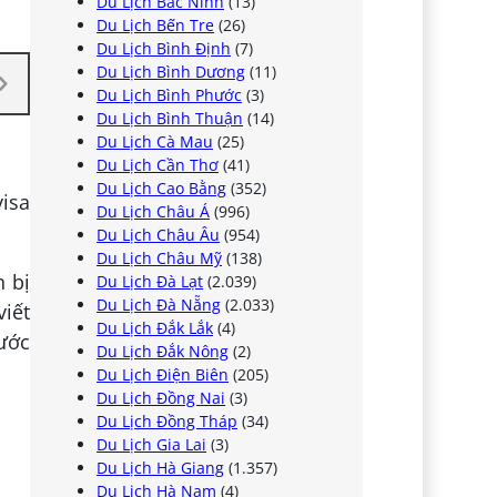
Du Lịch Bắc Ninh
(13)
Du Lịch Bến Tre
(26)
Du Lịch Bình Định
(7)
Du Lịch Bình Dương
(11)
Du Lịch Bình Phước
(3)
Du Lịch Bình Thuận
(14)
Du Lịch Cà Mau
(25)
Du Lịch Cần Thơ
(41)
Du Lịch Cao Bằng
(352)
visa
Du Lịch Châu Á
(996)
Du Lịch Châu Âu
(954)
Du Lịch Châu Mỹ
(138)
n bị
Du Lịch Đà Lạt
(2.039)
Du Lịch Đà Nẵng
(2.033)
viết
Du Lịch Đắk Lắk
(4)
nước
Du Lịch Đắk Nông
(2)
Du Lịch Điện Biên
(205)
Du Lịch Đồng Nai
(3)
Du Lịch Đồng Tháp
(34)
Du Lịch Gia Lai
(3)
Du Lịch Hà Giang
(1.357)
Du Lịch Hà Nam
(4)