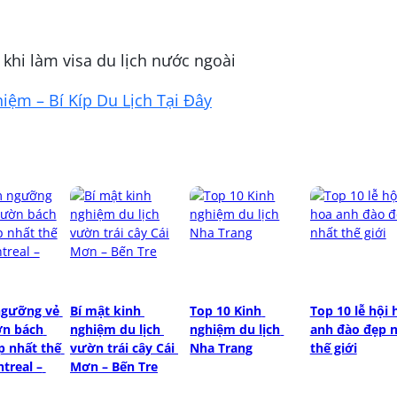
 khi làm visa du lịch nước ngoài
ệm – Bí Kíp Du Lịch Tại Đây
gưỡng vẻ 
Bí mật kinh 
Top 10 Kinh 
Top 10 lễ hội 
n bách 
nghiệm du lịch 
nghiệm du lịch 
anh đào đẹp n
 nhất thế 
vườn trái cây Cái 
Nha Trang
thế giới
treal – 
Mơn – Bến Tre