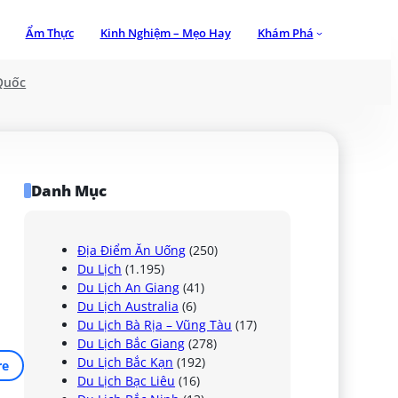
Ẩm Thực
Kinh Nghiệm – Mẹo Hay
Khám Phá
Quốc
Danh Mục
Địa Điểm Ăn Uống
(250)
Du Lịch
(1.195)
Du Lịch An Giang
(41)
Du Lịch Australia
(6)
Du Lịch Bà Rịa – Vũng Tàu
(17)
Du Lịch Bắc Giang
(278)
Du Lịch Bắc Kạn
(192)
re
Du Lịch Bạc Liêu
(16)