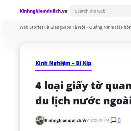
Kinhnghiemdulich
.vn
Web Stories
Hà Giang
Sapa
Hà Nội
Quảng Ninh
Hải Phò
Kinh Nghiệm – Bí Kíp
4 loại giấy tờ quan
du lịch nước ngoà
0
Kinhnghiemdulich.vn
11/02/2024