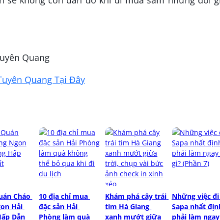
 Tuyên Quang
Tuyên Quang Tại Đây
uán Cháo 
10 địa chỉ mua 
Khám phá cây trái 
Những việc đi 
on Hải 
đặc sản Hải 
tim Hà Giang 
Sapa nhất định
ấp Dẫn 
Phòng làm quà 
xanh mướt giữa 
phải làm ngay 