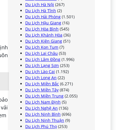
Du Lịch Hà Nội
(267)
Du Lịch Hà Tĩnh
(2)
Du Lịch Hải Phòng
(1.501)
Du Lịch Hậu Giang
(16)
Du Lịch Hòa Bình
(545)
Du Lịch Khánh Hòa
(36)
Du Lịch Kiên Giang
(51)
định
Du Lịch Kon Tum
(7)
Du Lịch Lai Châu
(53)
luôn
Du Lịch Lâm Đồng
(1.996)
Du Lịch Lạng Sơn
(253)
Du Lịch Lào Cai
(1.192)
Du Lịch Long An
(22)
Du Lịch Miền Bắc
(6.271)
Du Lịch Miền Tây
(874)
Du Lịch Miền Trung
(2.055)
bảo
Du Lịch Nam Định
(5)
 vải
Du Lịch Nghệ An
(136)
Du Lịch Ninh Bình
(696)
tem
Du Lịch Ninh Thuận
(9)
Du Lịch Phú Thọ
(253)