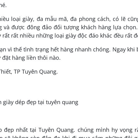
hé.
iều loại giày, đa mẫu mã, đa phong cách, có lẽ cũn
g và được đông đảo đối tượng khách hàng lựa chọn.
ay rất rất nhiều những loại giày độc đáo khác đều rất đ
ạn vì thế tình trạng hết hàng nhanh chóng. Ngay khi
đặt hàng liền thôi nào.
Thiết, TP Tuyên Quang.
p đẹp nhất tại Tuyên Quang. chúng mình hy vọng r
n sẽ không còn đắn đo khi đi mua sắm những đôi gi