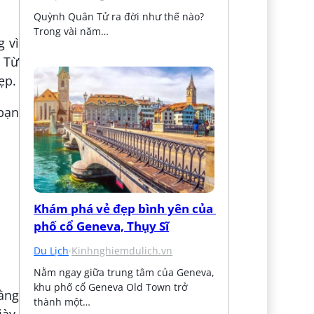
Quỳnh Quân Tử ra đời như thế nào? 
Trong vài năm…
g vì
 Từ
ẹp.
 bạn
Khám phá vẻ đẹp bình yên của 
phố cổ Geneva, Thụy Sĩ
Du Lịch
·
Kinhnghiemdulich.vn
Nằm ngay giữa trung tâm của Geneva, 
khu phố cổ Geneva Old Town trở 
ằng
thành một…
ày,