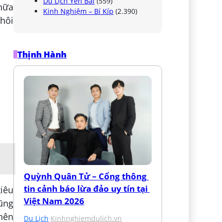
Du Lịch Yên Bái
(559)
nữa
Kinh Nghiệm – Bí Kíp
(2.390)
thôi
Thịnh Hành
Quỳnh Quân Tử – Cổng thông 
tin cảnh báo lừa đảo uy tín tại 
iêu
Việt Nam 2026
cũng
nên
Du Lịch
·
Kinhnghiemdulich.vn