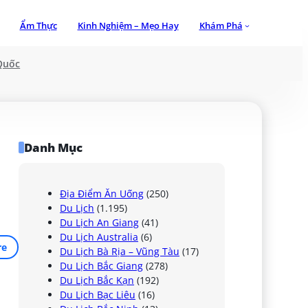
Ẩm Thực
Kinh Nghiệm – Mẹo Hay
Khám Phá
Quốc
Danh Mục
Địa Điểm Ăn Uống
(250)
Du Lịch
(1.195)
Du Lịch An Giang
(41)
Du Lịch Australia
(6)
re
Du Lịch Bà Rịa – Vũng Tàu
(17)
Du Lịch Bắc Giang
(278)
Du Lịch Bắc Kạn
(192)
Du Lịch Bạc Liêu
(16)