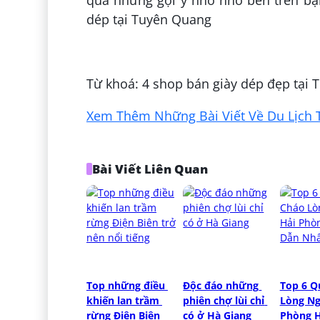
dép tại Tuyên Quang
Đăng bởi:
Dự Văn
Từ khoá: 4 shop bán giày dép đẹp tại
Xem Thêm Những Bài Viết Về Du Lịch 
Bài Viết Liên Quan
Top những điều 
Độc đáo những 
Top 6 Q
khiến lan trầm 
phiên chợ lùi chỉ 
Lòng Ng
rừng Điện Biên 
có ở Hà Giang
Phòng H