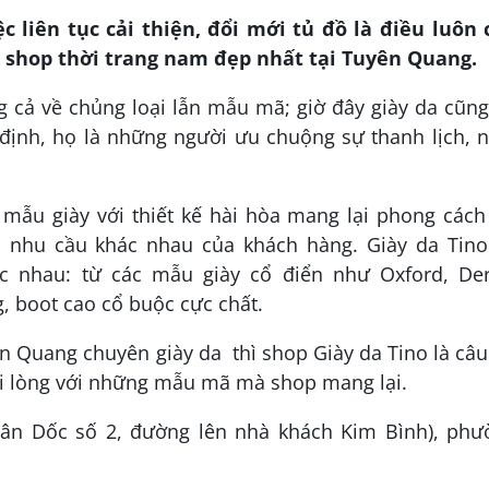
ệc liên tục cải thiện, đổi mới tủ đồ là điều luôn 
5 shop thời trang nam đẹp nhất tại Tuyên Quang.
g cả về chủng loại lẫn mẫu mã; giờ đây giày da cũn
định, họ là những người ưu chuộng sự thanh lịch, 
mẫu giày với thiết kế hài hòa mang lại phong cách 
 nhu cầu khác nhau của khách hàng. Giày da Tino
ác nhau: từ các mẫu giày cổ điển như Oxford, Der
, boot cao cổ buộc cực chất.
 Quang chuyên giày da thì shop Giày da Tino là câu
ài lòng với những mẫu mã mà shop mang lại.
chân Dốc số 2, đường lên nhà khách Kim Bình), phư