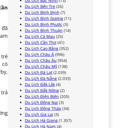
Du Lịch Bắc Ninh
(13)
Du Lịch Bến Tre
(26)
cần
Du Lịch Bình Định
(7)
Du Lịch Bình Dương
(11)
Du Lịch Bình Phước
(3)
g đã
Du Lịch Bình Thuận
(14)
nam
Du Lịch Cà Mau
(25)
Du Lịch Cần Thơ
(41)
Du Lịch Cao Bằng
(352)
Du Lịch Châu Á
(996)
trẻ
Du Lịch Châu Âu
(954)
 có
Du Lịch Châu Mỹ
(138)
by,
Du Lịch Đà Lạt
(2.039)
Du Lịch Đà Nẵng
(2.033)
Du Lịch Đắk Lắk
(4)
Du Lịch Đắk Nông
(2)
 trả
Du Lịch Điện Biên
(205)
Du Lịch Đồng Nai
(3)
Du Lịch Đồng Tháp
(34)
ờng
Du Lịch Gia Lai
(3)
Du Lịch Hà Giang
(1.357)
Du Lịch Hà Nam
(4)