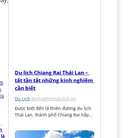
Du lịch Chiang Rai Thái Lan – 
tất tần tật những kinh nghiệm 
cần biết
Du Lịch
·
Kinhnghiemdulich.vn
Được biết đến là thiên đường du lịch 
Thái Lan, thành phố Chiang Rai hấp…
 
là 