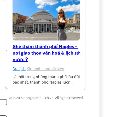
Ghé thăm thành phố Naples – 
nơi giao thoa văn hoá & lịch sử 
nước Ý
Du Lịch
·
Kinhnghiemdulich.vn
Là một trong những thành phố lâu đời 
bậc nhất, thành phố Naples luôn…
© 2024 Kinhnghiemdulich.vn. All rights reserved.