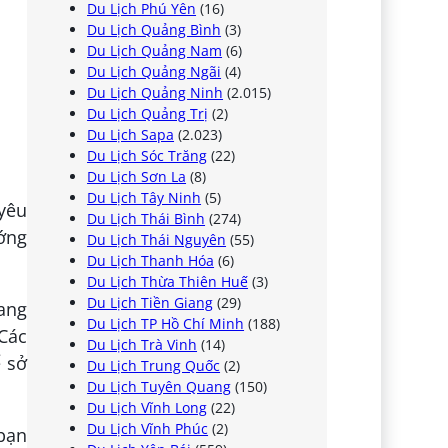
Du Lịch Phú Yên
(16)
Du Lịch Quảng Bình
(3)
Du Lịch Quảng Nam
(6)
Du Lịch Quảng Ngãi
(4)
Du Lịch Quảng Ninh
(2.015)
Du Lịch Quảng Trị
(2)
Du Lịch Sapa
(2.023)
Du Lịch Sóc Trăng
(22)
Du Lịch Sơn La
(8)
Du Lịch Tây Ninh
(5)
yêu
Du Lịch Thái Bình
(274)
ướng
Du Lịch Thái Nguyên
(55)
Du Lịch Thanh Hóa
(6)
Du Lịch Thừa Thiên Huế
(3)
Du Lịch Tiền Giang
(29)
mang
Du Lịch TP Hồ Chí Minh
(188)
 Các
Du Lịch Trà Vinh
(14)
ể sở
Du Lịch Trung Quốc
(2)
Du Lịch Tuyên Quang
(150)
Du Lịch Vĩnh Long
(22)
Du Lịch Vĩnh Phúc
(2)
bạn