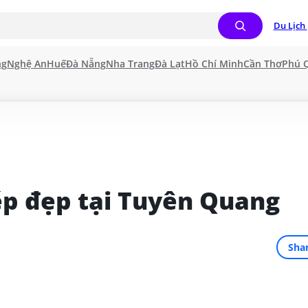
Du Lịch 
ng
Nghệ An
Huế
Đà Nẵng
Nha Trang
Đà Lạt
Hồ Chí Minh
Cần Thơ
Phú 
ép đẹp tại Tuyên Quang
Sha