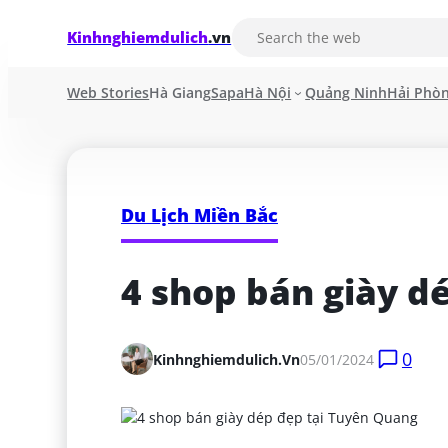
Kinhnghiemdulich
.vn
Web Stories
Hà Giang
Sapa
Hà Nội
Quảng Ninh
Hải Phò
Du Lịch Miền Bắc
4 shop bán giày d
0
Kinhnghiemdulich.vn
05/01/2024