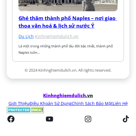
Ghé thăm thành phố Naples – nơi giao 
thoa văn hoá & lịch sử nước Ý
Du Lịch
·
Kinhnghiemdulich.vn
Là một trong những thành phố lâu đời bậc nhất, thành phố 
Naples luôn…
© 2024 Kinhnghiemdulich.vn. All rights reserved.
Kinhnghiemdulich
.vn
Giới Thiệu
Điều Khoản Sử Dụng
Chính Sách Bảo Mật
Liên Hệ