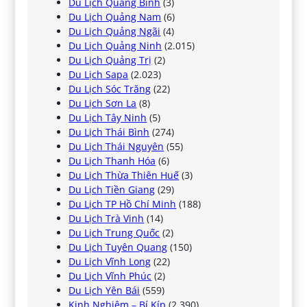
Du Lịch Quảng Bình
(3)
Du Lịch Quảng Nam
(6)
Du Lịch Quảng Ngãi
(4)
Du Lịch Quảng Ninh
(2.015)
Du Lịch Quảng Trị
(2)
Du Lịch Sapa
(2.023)
Du Lịch Sóc Trăng
(22)
Du Lịch Sơn La
(8)
Du Lịch Tây Ninh
(5)
Du Lịch Thái Bình
(274)
Du Lịch Thái Nguyên
(55)
Du Lịch Thanh Hóa
(6)
Du Lịch Thừa Thiên Huế
(3)
Du Lịch Tiền Giang
(29)
Du Lịch TP Hồ Chí Minh
(188)
Du Lịch Trà Vinh
(14)
Du Lịch Trung Quốc
(2)
Du Lịch Tuyên Quang
(150)
Du Lịch Vĩnh Long
(22)
Du Lịch Vĩnh Phúc
(2)
Du Lịch Yên Bái
(559)
Kinh Nghiệm – Bí Kíp
(2.390)