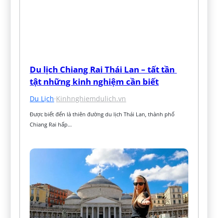
Du lịch Chiang Rai Thái Lan – tất tần 
tật những kinh nghiệm cần biết
Du Lịch
·
Kinhnghiemdulich.vn
Được biết đến là thiên đường du lịch Thái Lan, thành phố 
Chiang Rai hấp…