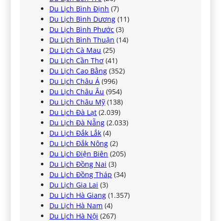
Du Lịch Bình Định
(7)
Du Lịch Bình Dương
(11)
Du Lịch Bình Phước
(3)
Du Lịch Bình Thuận
(14)
Du Lịch Cà Mau
(25)
Du Lịch Cần Thơ
(41)
Du Lịch Cao Bằng
(352)
Du Lịch Châu Á
(996)
Du Lịch Châu Âu
(954)
Du Lịch Châu Mỹ
(138)
Du Lịch Đà Lạt
(2.039)
Du Lịch Đà Nẵng
(2.033)
Du Lịch Đắk Lắk
(4)
Du Lịch Đắk Nông
(2)
Du Lịch Điện Biên
(205)
Du Lịch Đồng Nai
(3)
Du Lịch Đồng Tháp
(34)
Du Lịch Gia Lai
(3)
Du Lịch Hà Giang
(1.357)
Du Lịch Hà Nam
(4)
Du Lịch Hà Nội
(267)