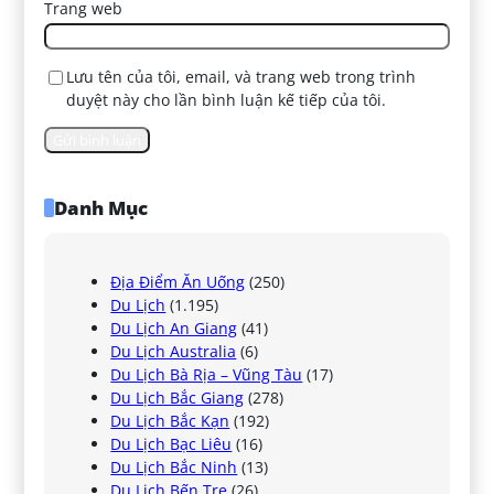
Trang web
Lưu tên của tôi, email, và trang web trong trình
duyệt này cho lần bình luận kế tiếp của tôi.
Danh Mục
Địa Điểm Ăn Uống
(250)
Du Lịch
(1.195)
Du Lịch An Giang
(41)
Du Lịch Australia
(6)
Du Lịch Bà Rịa – Vũng Tàu
(17)
Du Lịch Bắc Giang
(278)
Du Lịch Bắc Kạn
(192)
Du Lịch Bạc Liêu
(16)
Du Lịch Bắc Ninh
(13)
Du Lịch Bến Tre
(26)