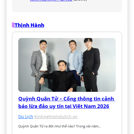
Thịnh Hành
Quỳnh Quân Tử – Cổng thông tin cảnh 
báo lừa đảo uy tín tại Việt Nam 2026
Du Lịch
·
Kinhnghiemdulich.vn
Quỳnh Quân Tử ra đời như thế nào? Trong vài năm…