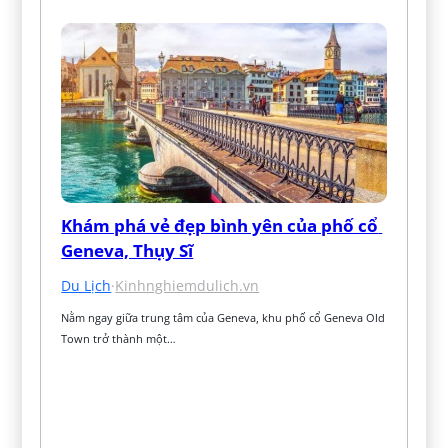
Khám phá vẻ đẹp bình yên của phố cổ 
Geneva, Thụy Sĩ
Du Lịch
·
Kinhnghiemdulich.vn
Nằm ngay giữa trung tâm của Geneva, khu phố cổ Geneva Old 
Town trở thành một…