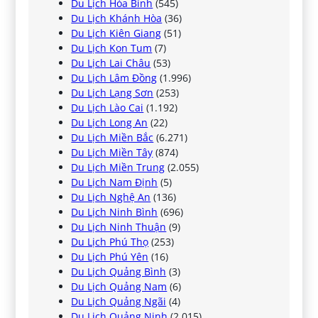
Du Lịch Hòa Bình
(545)
Du Lịch Khánh Hòa
(36)
Du Lịch Kiên Giang
(51)
Du Lịch Kon Tum
(7)
Du Lịch Lai Châu
(53)
Du Lịch Lâm Đồng
(1.996)
Du Lịch Lạng Sơn
(253)
Du Lịch Lào Cai
(1.192)
Du Lịch Long An
(22)
Du Lịch Miền Bắc
(6.271)
Du Lịch Miền Tây
(874)
Du Lịch Miền Trung
(2.055)
Du Lịch Nam Định
(5)
Du Lịch Nghệ An
(136)
Du Lịch Ninh Bình
(696)
Du Lịch Ninh Thuận
(9)
Du Lịch Phú Thọ
(253)
Du Lịch Phú Yên
(16)
Du Lịch Quảng Bình
(3)
Du Lịch Quảng Nam
(6)
Du Lịch Quảng Ngãi
(4)
Du Lịch Quảng Ninh
(2.015)