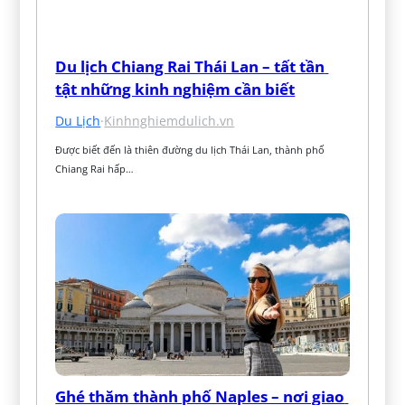
Du lịch Chiang Rai Thái Lan – tất tần 
tật những kinh nghiệm cần biết
Du Lịch
·
Kinhnghiemdulich.vn
Được biết đến là thiên đường du lịch Thái Lan, thành phố 
Chiang Rai hấp…
Ghé thăm thành phố Naples – nơi giao 