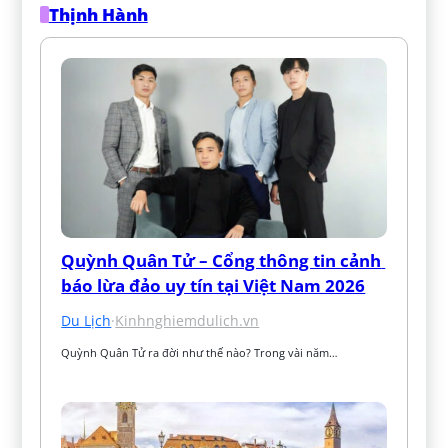
Thịnh Hành
Quỳnh Quân Tử – Cổng thông tin cảnh 
báo lừa đảo uy tín tại Việt Nam 2026
Du Lịch
·
Kinhnghiemdulich.vn
Quỳnh Quân Tử ra đời như thế nào? Trong vài năm…