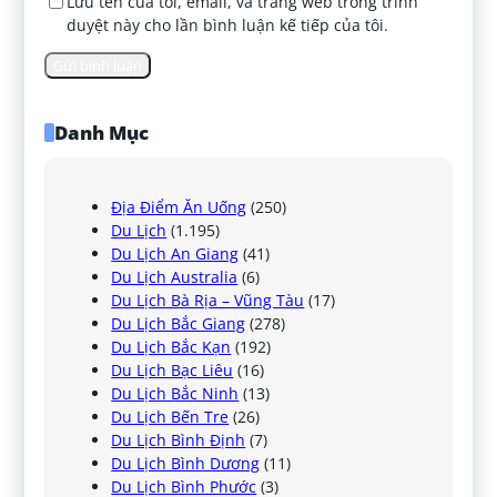
Lưu tên của tôi, email, và trang web trong trình
duyệt này cho lần bình luận kế tiếp của tôi.
Danh Mục
Địa Điểm Ăn Uống
(250)
Du Lịch
(1.195)
Du Lịch An Giang
(41)
Du Lịch Australia
(6)
Du Lịch Bà Rịa – Vũng Tàu
(17)
Du Lịch Bắc Giang
(278)
Du Lịch Bắc Kạn
(192)
Du Lịch Bạc Liêu
(16)
Du Lịch Bắc Ninh
(13)
Du Lịch Bến Tre
(26)
Du Lịch Bình Định
(7)
Du Lịch Bình Dương
(11)
Du Lịch Bình Phước
(3)