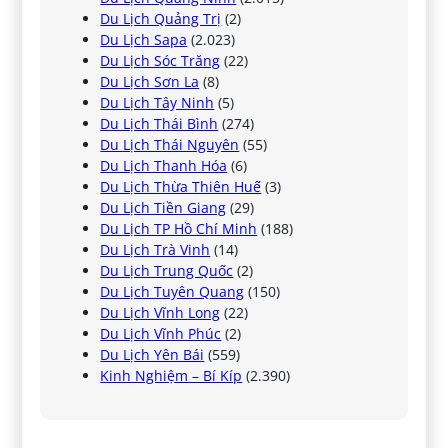
Du Lịch Quảng Trị
(2)
Du Lịch Sapa
(2.023)
Du Lịch Sóc Trăng
(22)
Du Lịch Sơn La
(8)
Du Lịch Tây Ninh
(5)
Du Lịch Thái Bình
(274)
Du Lịch Thái Nguyên
(55)
Du Lịch Thanh Hóa
(6)
Du Lịch Thừa Thiên Huế
(3)
Du Lịch Tiền Giang
(29)
Du Lịch TP Hồ Chí Minh
(188)
Du Lịch Trà Vinh
(14)
Du Lịch Trung Quốc
(2)
Du Lịch Tuyên Quang
(150)
Du Lịch Vĩnh Long
(22)
Du Lịch Vĩnh Phúc
(2)
Du Lịch Yên Bái
(559)
Kinh Nghiệm – Bí Kíp
(2.390)