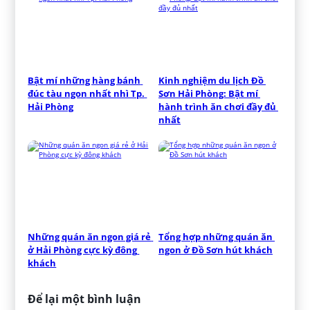
Bật mí những hàng bánh 
Kinh nghiệm du lịch Đồ 
đúc tàu ngon nhất nhì Tp. 
Sơn Hải Phòng: Bật mí 
Hải Phòng
hành trình ăn chơi đầy đủ 
nhất
Những quán ăn ngon giá rẻ 
Tổng hợp những quán ăn 
ở Hải Phòng cực kỳ đông 
ngon ở Đồ Sơn hút khách
khách
Để lại một bình luận