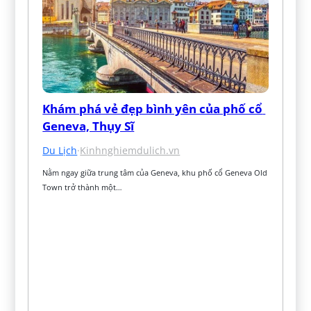
Khám phá vẻ đẹp bình yên của phố cổ 
Geneva, Thụy Sĩ
Du Lịch
·
Kinhnghiemdulich.vn
Nằm ngay giữa trung tâm của Geneva, khu phố cổ Geneva Old 
Town trở thành một…