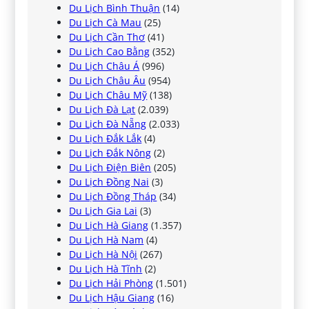
Du Lịch Bình Thuận
(14)
Du Lịch Cà Mau
(25)
Du Lịch Cần Thơ
(41)
Du Lịch Cao Bằng
(352)
Du Lịch Châu Á
(996)
Du Lịch Châu Âu
(954)
Du Lịch Châu Mỹ
(138)
Du Lịch Đà Lạt
(2.039)
Du Lịch Đà Nẵng
(2.033)
Du Lịch Đắk Lắk
(4)
Du Lịch Đắk Nông
(2)
Du Lịch Điện Biên
(205)
Du Lịch Đồng Nai
(3)
Du Lịch Đồng Tháp
(34)
Du Lịch Gia Lai
(3)
Du Lịch Hà Giang
(1.357)
Du Lịch Hà Nam
(4)
Du Lịch Hà Nội
(267)
Du Lịch Hà Tĩnh
(2)
Du Lịch Hải Phòng
(1.501)
Du Lịch Hậu Giang
(16)