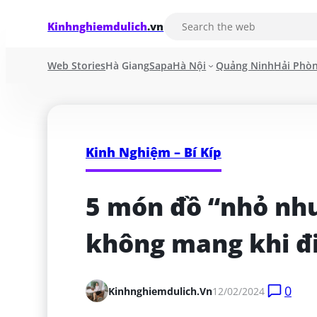
Kinhnghiemdulich
.vn
Web Stories
Hà Giang
Sapa
Hà Nội
Quảng Ninh
Hải Phò
Kinh Nghiệm – Bí Kíp
5 món đồ “nhỏ như
không mang khi đi
0
Kinhnghiemdulich.vn
12/02/2024