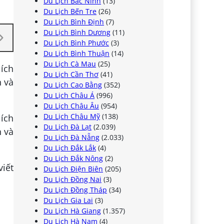
Du Lịch Bắc Ninh
(13)
Du Lịch Bến Tre
(26)
Du Lịch Bình Định
(7)
Du Lịch Bình Dương
(11)
Du Lịch Bình Phước
(3)
Du Lịch Bình Thuận
(14)
Du Lịch Cà Mau
(25)
 ích
Du Lịch Cần Thơ
(41)
n và
Du Lịch Cao Bằng
(352)
Du Lịch Châu Á
(996)
Du Lịch Châu Âu
(954)
Du Lịch Châu Mỹ
(138)
 ích
Du Lịch Đà Lạt
(2.039)
n và
Du Lịch Đà Nẵng
(2.033)
Du Lịch Đắk Lắk
(4)
Du Lịch Đắk Nông
(2)
iết
Du Lịch Điện Biên
(205)
Du Lịch Đồng Nai
(3)
Du Lịch Đồng Tháp
(34)
Du Lịch Gia Lai
(3)
Du Lịch Hà Giang
(1.357)
Du Lịch Hà Nam
(4)