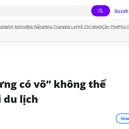
Du Lịch 
ng
Nghệ An
Huế
Đà Nẵng
Nha Trang
Đà Lạt
Hồ Chí Minh
Cần Thơ
Phú 
ng có võ” không thể 
 du lịch
Sha