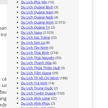
Du Lịch Phú Yên
(16)
Du Lịch Quảng Bình
(3)
Du Lịch Quảng Nam
(6)
Du Lịch Quảng Ngãi
(4)
Du Lịch Quảng Ninh
(2.015)
Du Lịch Quảng Trị
(2)
 ban
Du Lịch Sapa
(2.023)
 trợ
Du Lịch Sóc Trăng
(22)
Du Lịch Sơn La
(8)
Du Lịch Tây Ninh
(5)
Du Lịch Thái Bình
(274)
Du Lịch Thái Nguyên
(55)
Du Lịch Thanh Hóa
(6)
Du Lịch Thừa Thiên Huế
(3)
Du Lịch Tiền Giang
(29)
Du Lịch TP Hồ Chí Minh
(188)
u cá
Du Lịch Trà Vinh
(14)
ồ sơ
Du Lịch Trung Quốc
(2)
đau
Du Lịch Tuyên Quang
(150)
ang
Du Lịch Vĩnh Long
(22)
Du Lịch Vĩnh Phúc
(2)
một