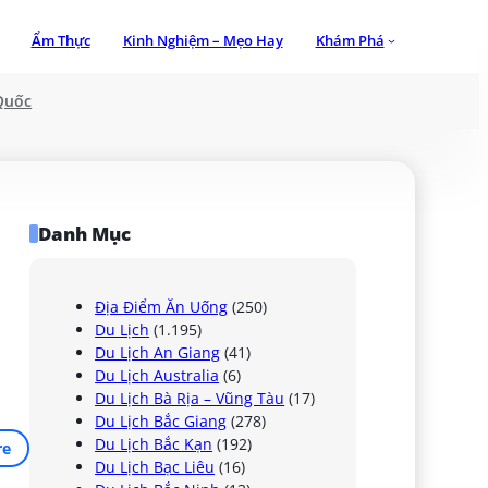
Ẩm Thực
Kinh Nghiệm – Mẹo Hay
Khám Phá
Quốc
Danh Mục
Địa Điểm Ăn Uống
(250)
Du Lịch
(1.195)
Du Lịch An Giang
(41)
Du Lịch Australia
(6)
Du Lịch Bà Rịa – Vũng Tàu
(17)
Du Lịch Bắc Giang
(278)
Du Lịch Bắc Kạn
(192)
re
Du Lịch Bạc Liêu
(16)