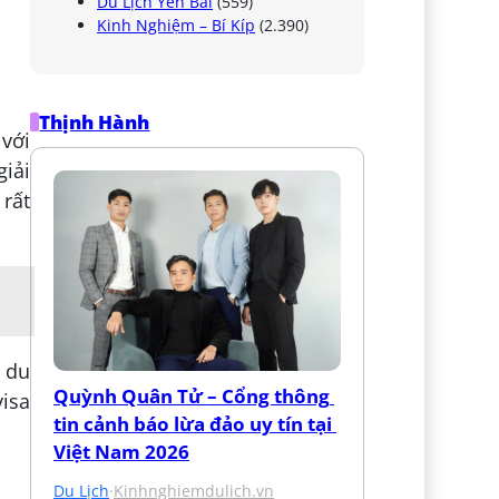
Du Lịch Yên Bái
(559)
Kinh Nghiệm – Bí Kíp
(2.390)
Thịnh Hành
 với
giải
 rất
n du
Quỳnh Quân Tử – Cổng thông 
visa
tin cảnh báo lừa đảo uy tín tại 
Việt Nam 2026
Du Lịch
·
Kinhnghiemdulich.vn