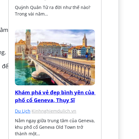
Quỳnh Quân Tử ra đời như thế nào? 
Trong vài năm…
nhằm
ng.
 để
Khám phá vẻ đẹp bình yên của 
phố cổ Geneva, Thụy Sĩ
Du Lịch
·
Kinhnghiemdulich.vn
Nằm ngay giữa trung tâm của Geneva, 
khu phố cổ Geneva Old Town trở 
thành một…