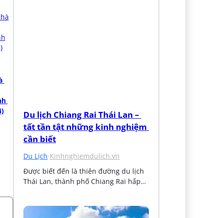
 
h 
4)
Du lịch Chiang Rai Thái Lan – 
tất tần tật những kinh nghiệm 
cần biết
Du Lịch
·
Kinhnghiemdulich.vn
Được biết đến là thiên đường du lịch 
Thái Lan, thành phố Chiang Rai hấp…