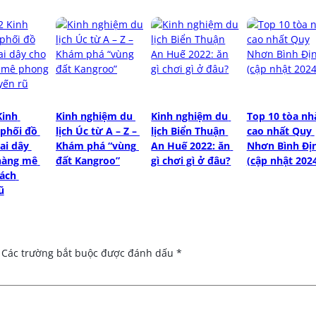
inh 
Kinh nghiệm du 
Kinh nghiệm du 
Top 10 tòa nhà
phối đồ 
lịch Úc từ A – Z – 
lịch Biển Thuận 
cao nhất Quy 
ai dây 
Khám phá “vùng 
An Huế 2022: ăn 
Nhơn Bình Địn
nàng mê 
đất Kangroo”
gì chơi gì ở đâu?
(cập nhật 202
ách 
ũ
Các trường bắt buộc được đánh dấu
*