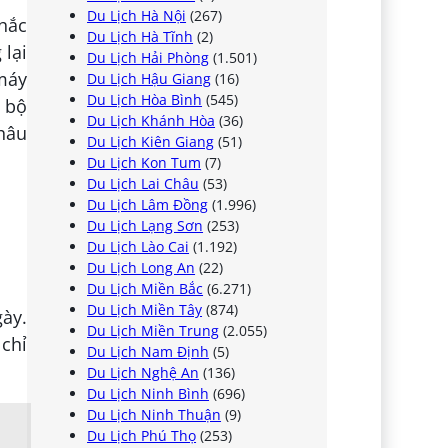
Du Lịch Hà Nội
(267)
chắc
Du Lịch Hà Tĩnh
(2)
 lại
Du Lịch Hải Phòng
(1.501)
 máy
Du Lịch Hậu Giang
(16)
Du Lịch Hòa Bình
(545)
ủ bộ
Du Lịch Khánh Hòa
(36)
hâu
Du Lịch Kiên Giang
(51)
Du Lịch Kon Tum
(7)
Du Lịch Lai Châu
(53)
Du Lịch Lâm Đồng
(1.996)
Du Lịch Lạng Sơn
(253)
Du Lịch Lào Cai
(1.192)
Du Lịch Long An
(22)
Du Lịch Miền Bắc
(6.271)
Du Lịch Miền Tây
(874)
ày.
Du Lịch Miền Trung
(2.055)
 chỉ
Du Lịch Nam Định
(5)
Du Lịch Nghệ An
(136)
Du Lịch Ninh Bình
(696)
Du Lịch Ninh Thuận
(9)
Du Lịch Phú Thọ
(253)