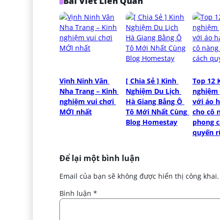
Bài Viết Liên Quan
Vịnh Ninh Vân 
[ Chia Sẻ ] Kinh 
Top 12 K
Nha Trang – Kinh 
Nghiệm Du Lịch 
nghiệm 
nghiệm vui chơi 
Hà Giang Bằng Ô 
với áo h
MỚI nhất
Tô Mới Nhất Cùng 
cho cô 
Blog Homestay
phong c
quyến r
Để lại một bình luận
Email của bạn sẽ không được hiển thị công khai.
Bình luận
*