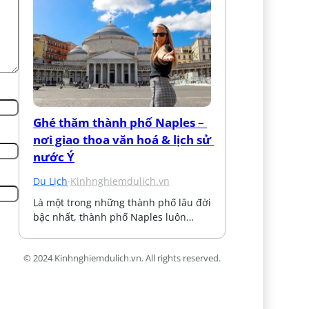
Ghé thăm thành phố Naples – 
nơi giao thoa văn hoá & lịch sử 
nước Ý
Du Lịch
·
Kinhnghiemdulich.vn
Là một trong những thành phố lâu đời 
bậc nhất, thành phố Naples luôn…
© 2024 Kinhnghiemdulich.vn. All rights reserved.