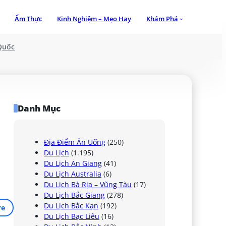
Ẩm Thực
Kinh Nghiệm – Mẹo Hay
Khám Phá
Quốc
Danh Mục
Địa Điểm Ăn Uống
(250)
Du Lịch
(1.195)
Du Lịch An Giang
(41)
Du Lịch Australia
(6)
Du Lịch Bà Rịa – Vũng Tàu
(17)
Du Lịch Bắc Giang
(278)
Du Lịch Bắc Kạn
(192)
re
Du Lịch Bạc Liêu
(16)