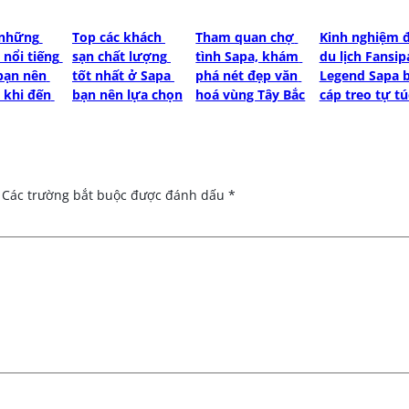
những 
Top các khách 
Tham quan chợ 
Kinh nghiệm đi
nổi tiếng 
sạn chất lượng 
tình Sapa, khám 
du lịch Fansip
bạn nên 
tốt nhất ở Sapa 
phá nét đẹp văn 
Legend Sapa b
khi đến 
bạn nên lựa chọn
hoá vùng Tây Bắc
cáp treo tự tú
Các trường bắt buộc được đánh dấu
*