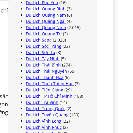
Du Lịch Phú Yên
(16)
Du Lịch Quảng Bình
(3)
 chỉ
Du Lịch Quảng Nam
(6)
Du Lịch Quảng Ngãi
(4)
Du Lịch Quảng Ninh
(2.015)
Du Lịch Quảng Trị
(2)
Du Lịch Sapa
(2.023)
Du Lịch Sóc Trăng
(22)
Du Lịch Sơn La
(8)
Du Lịch Tây Ninh
(5)
Du Lịch Thái Bình
(274)
Du Lịch Thái Nguyên
(55)
Du Lịch Thanh Hóa
(6)
Du Lịch Thừa Thiên Huế
(3)
Du Lịch Tiền Giang
(29)
sắc
Du Lịch TP Hồ Chí Minh
(188)
Du Lịch Trà Vinh
(14)
gon
Du Lịch Trung Quốc
(2)
ưởng
Du Lịch Tuyên Quang
(150)
Du Lịch Vĩnh Long
(22)
Du Lịch Vĩnh Phúc
(2)