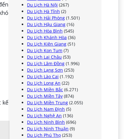
 đến
Du Lịch Hà Nội
(267)
Du Lịch Hà Tĩnh
(2)
 khó
Du Lịch Hải Phòng
(1.501)
Du Lịch Hậu Giang
(16)
Du Lịch Hòa Bình
(545)
Du Lịch Khánh Hòa
(36)
Du Lịch Kiên Giang
(51)
Du Lịch Kon Tum
(7)
Du Lịch Lai Châu
(53)
Du Lịch Lâm Đồng
(1.996)
Du Lịch Lạng Sơn
(253)
Du Lịch Lào Cai
(1.192)
Du Lịch Long An
(22)
Du Lịch Miền Bắc
(6.271)
Du Lịch Miền Tây
(874)
t kế
Du Lịch Miền Trung
(2.055)
Du Lịch Nam Định
(5)
Du Lịch Nghệ An
(136)
Du Lịch Ninh Bình
(696)
Du Lịch Ninh Thuận
(9)
Du Lịch Phú Thọ
(253)