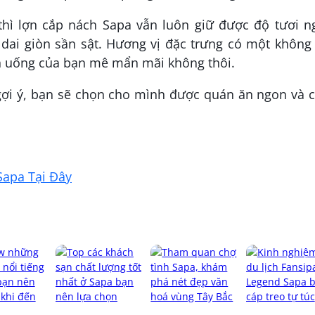
thì lợn cắp nách Sapa vẫn luôn giữ được độ tươi n
 dai giòn sần sật. Hương vị đặc trưng có một không
n uống của bạn mê mẩn mãi không thôi.
gợi ý, bạn sẽ chọn cho mình được quán ăn ngon và c
Sapa Tại Đây