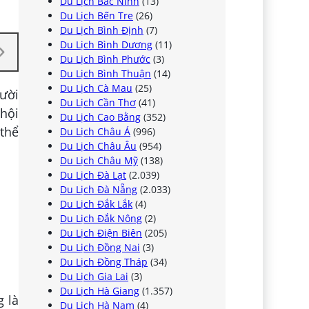
Du Lịch Bắc Ninh
(13)
Du Lịch Bến Tre
(26)
Du Lịch Bình Định
(7)
Du Lịch Bình Dương
(11)
Du Lịch Bình Phước
(3)
Du Lịch Bình Thuận
(14)
Du Lịch Cà Mau
(25)
gười
Du Lịch Cần Thơ
(41)
hội
Du Lịch Cao Bằng
(352)
 thể
Du Lịch Châu Á
(996)
Du Lịch Châu Âu
(954)
Du Lịch Châu Mỹ
(138)
Du Lịch Đà Lạt
(2.039)
Du Lịch Đà Nẵng
(2.033)
Du Lịch Đắk Lắk
(4)
Du Lịch Đắk Nông
(2)
Du Lịch Điện Biên
(205)
Du Lịch Đồng Nai
(3)
Du Lịch Đồng Tháp
(34)
Du Lịch Gia Lai
(3)
Du Lịch Hà Giang
(1.357)
 là
Du Lịch Hà Nam
(4)