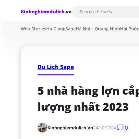
Kinhnghiemdulich
.vn
Web Stories
Hà Giang
Sapa
Hà Nội
Quảng Ninh
Hải Phò
Du Lịch Sapa
5 nhà hàng lợn cắ
lượng nhất 2023
0
Kinhnghiemdulich.vn
24/10/2024