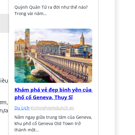
Quỳnh Quân Tử ra đời như thế nào? 
Trong vài năm…
iều
Khám phá vẻ đẹp bình yên của 
phố cổ Geneva, Thụy Sĩ
ươm,
Du Lịch
·
Kinhnghiemdulich.vn
rựa
Nằm ngay giữa trung tâm của Geneva, 
khu phố cổ Geneva Old Town trở 
thành một…