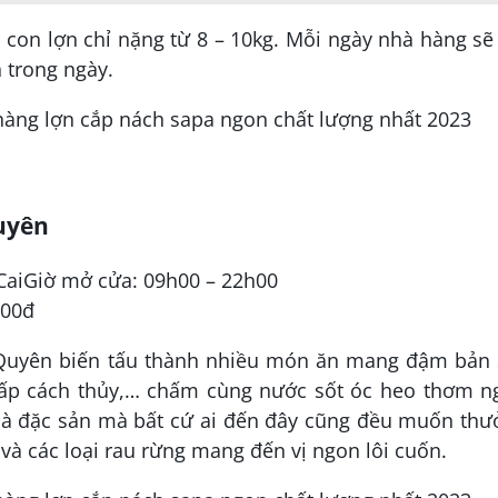
con lợn chỉ nặng từ 8 – 10kg. Mỗi ngày nhà hàng sẽ
n trong ngày.
uyên
o CaiGiờ mở cửa: 09h00 – 22h00
000đ
 Quyên biến tấu thành nhiều món ăn mang đậm bản 
hấp cách thủy,… chấm cùng nước sốt óc heo thơm n
 là đặc sản mà bất cứ ai đến đây cũng đều muốn th
và các loại rau rừng mang đến vị ngon lôi cuốn.