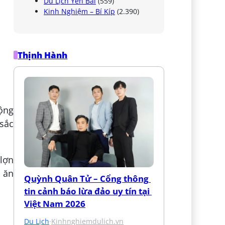
Du Lịch Yên Bái
(559)
Kinh Nghiệm – Bí Kíp
(2.390)
Thịnh Hành
rộng
sắc
 lợn
 ăn
Quỳnh Quân Tử – Cổng thông 
tin cảnh báo lừa đảo uy tín tại 
Việt Nam 2026
Du Lịch
·
Kinhnghiemdulich.vn