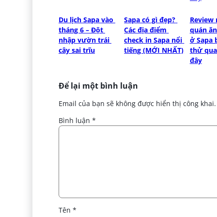
Du lịch Sapa vào 
Sapa có gì đẹp? 
Review 
tháng 6 – Đột 
Các địa điểm 
quán ăn 
nhập vườn trái 
check in Sapa nổi 
ở Sapa 
cây sai trĩu
tiếng (MỚI NHẤT)
thử qua 
đây
Để lại một bình luận
Email của bạn sẽ không được hiển thị công khai.
Bình luận
*
Tên
*