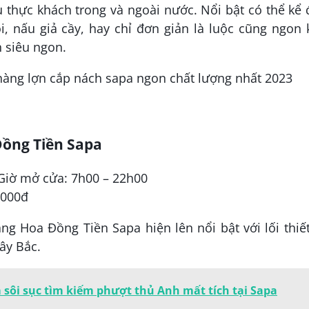
thực khách trong và ngoài nước. Nổi bật có thể kể
, nấu giả cầy, hay chỉ đơn giản là luộc cũng ngon
 siêu ngon.
Đồng Tiền Sapa
iGiờ mở cửa: 7h00 – 22h00
.000đ
àng Hoa Đồng Tiền Sapa hiện lên nổi bật với lối thiế
ây Bắc.
sôi sục tìm kiếm phượt thủ Anh mất tích tại Sapa