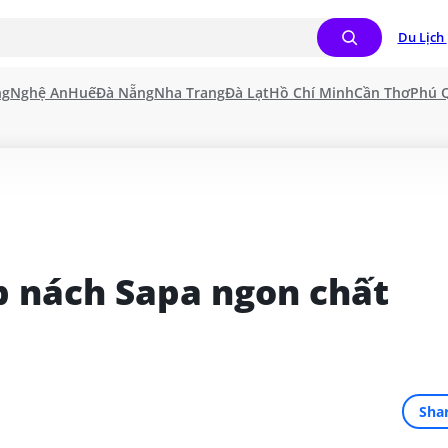
Du Lịch 
ng
Nghệ An
Huế
Đà Nẵng
Nha Trang
Đà Lạt
Hồ Chí Minh
Cần Thơ
Phú 
p nách Sapa ngon chất 
Sha