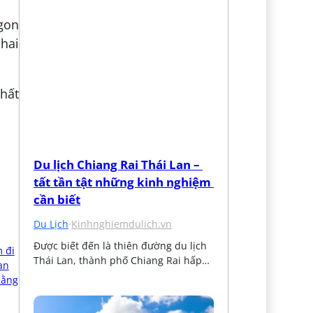
gon
 hai
hất
Du lịch Chiang Rai Thái Lan – 
tất tần tật những kinh nghiệm 
cần biết
Du Lịch
·
Kinhnghiemdulich.vn
Được biết đến là thiên đường du lịch 
Thái Lan, thành phố Chiang Rai hấp…