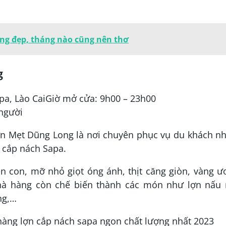
ũng đẹp, tháng nào cũng nên thơ
g
apa, Lào CaiGiờ mở cửa: 9h00 – 23h00
 người
ợn Mẹt Dũng Long là nơi chuyên phục vụ du khách nh
 cắp nách Sapa.
n con, mỡ nhỏ giọt óng ánh, thịt căng giòn, vàng 
hà hàng còn chế biến thành các món như lợn nấu 
ướng,…