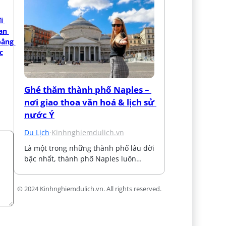
 
an 
ằng 
c
Ghé thăm thành phố Naples – 
nơi giao thoa văn hoá & lịch sử 
nước Ý
Du Lịch
·
Kinhnghiemdulich.vn
Là một trong những thành phố lâu đời 
bậc nhất, thành phố Naples luôn…
© 2024 Kinhnghiemdulich.vn. All rights reserved.