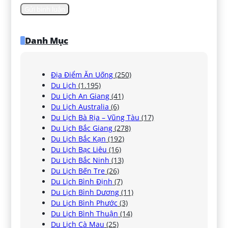
Danh Mục
Địa Điểm Ăn Uống
(250)
Du Lịch
(1.195)
Du Lịch An Giang
(41)
Du Lịch Australia
(6)
Du Lịch Bà Rịa – Vũng Tàu
(17)
Du Lịch Bắc Giang
(278)
Du Lịch Bắc Kạn
(192)
Du Lịch Bạc Liêu
(16)
Du Lịch Bắc Ninh
(13)
Du Lịch Bến Tre
(26)
Du Lịch Bình Định
(7)
Du Lịch Bình Dương
(11)
Du Lịch Bình Phước
(3)
Du Lịch Bình Thuận
(14)
Du Lịch Cà Mau
(25)