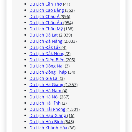
Du Lịch Cần Thơ
(41)
Du Lịch Cao Bằng
(352)
Du Lịch Châu Á
(996)
Du Lịch Châu Âu
(954)
Du Lịch Châu Mỹ
(138)
Du Lịch Đà Lạt
(2.039)
Du Lịch Đà Nẵng
(2.033)
Du Lịch Đắk Lắk
(4)
Du Lịch Đắk Nông
(2)
Du Lịch Điện Biên
(205)
Du Lịch Đồng Nai
(3)
Du Lịch Đồng Tháp
(34)
Du Lịch Gia Lai
(3)
Du Lịch Hà Giang
(1.357)
Du Lịch Hà Nam
(4)
Du Lịch Hà Nội
(267)
Du Lịch Hà Tĩnh
(2)
Du Lịch Hải Phòng
(1.501)
Du Lịch Hậu Giang
(16)
Du Lịch Hòa Bình
(545)
Du Lịch Khánh Hòa
(36)