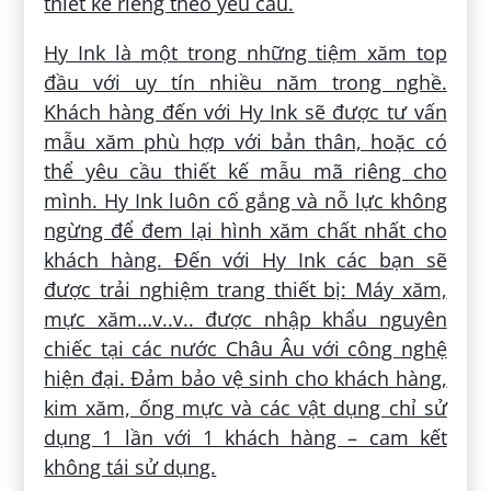
thiết kế riêng theo yêu cầu.
Hy Ink là một trong những tiệm xăm top
đầu với uy tín nhiều năm trong nghề.
Khách hàng đến với Hy Ink sẽ được tư vấn
mẫu xăm phù hợp với bản thân, hoặc có
thể yêu cầu thiết kế mẫu mã riêng cho
mình. Hy Ink luôn cố gắng và nỗ lực không
ngừng để đem lại hình xăm chất nhất cho
khách hàng. Đến với Hy Ink các bạn sẽ
được trải nghiệm trang thiết bị: Máy xăm,
mực xăm…v..v.. được nhập khẩu nguyên
chiếc tại các nước Châu Âu với công nghệ
hiện đại. Đảm bảo vệ sinh cho khách hàng,
kim xăm, ống mực và các vật dụng chỉ sử
dụng 1 lần với 1 khách hàng – cam kết
không tái sử dụng.