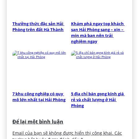
Thưởng thức đặc sản Hải 
Khám phá ngay top khách 
Phòng trên đất Hà Thành
sạn Hải Phòng sang – xịn – 
mịn mà bạn nên trải 
nghiệm ngay
7 khu công nghiệp có quy 
5 địa chỉ bán gọng kính giá 
mô lớn nhất tại Hải Phòng
rẻ và chất lượng ở Hải 
Phòng
Để lại một bình luận
Email của bạn sẽ không được hiển thị công khai.
Các