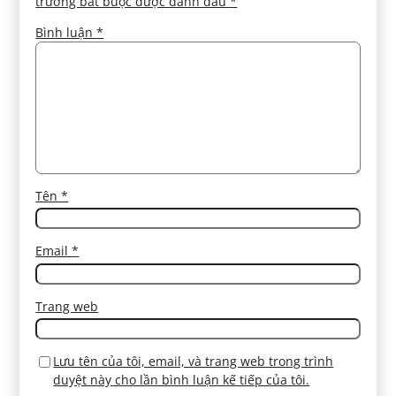
trường bắt buộc được đánh dấu
*
Bình luận
*
Tên
*
Email
*
Trang web
Lưu tên của tôi, email, và trang web trong trình
duyệt này cho lần bình luận kế tiếp của tôi.