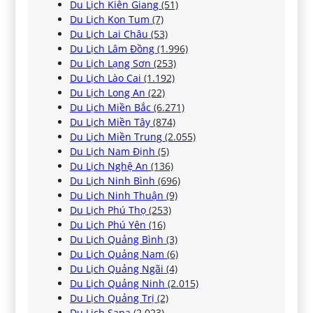
Du Lịch Kiên Giang
(51)
Du Lịch Kon Tum
(7)
Du Lịch Lai Châu
(53)
Du Lịch Lâm Đồng
(1.996)
Du Lịch Lạng Sơn
(253)
Du Lịch Lào Cai
(1.192)
Du Lịch Long An
(22)
Du Lịch Miền Bắc
(6.271)
Du Lịch Miền Tây
(874)
Du Lịch Miền Trung
(2.055)
Du Lịch Nam Định
(5)
Du Lịch Nghệ An
(136)
Du Lịch Ninh Bình
(696)
Du Lịch Ninh Thuận
(9)
Du Lịch Phú Thọ
(253)
Du Lịch Phú Yên
(16)
Du Lịch Quảng Bình
(3)
Du Lịch Quảng Nam
(6)
Du Lịch Quảng Ngãi
(4)
Du Lịch Quảng Ninh
(2.015)
Du Lịch Quảng Trị
(2)
Du Lịch Sapa
(2.023)