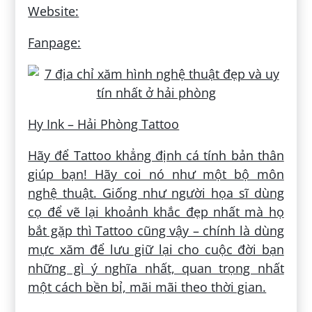
Website:
Fanpage:
Hy Ink – Hải Phòng Tattoo
Hãy để Tattoo khẳng định cá tính bản thân
giúp bạn! Hãy coi nó như một bộ môn
nghệ thuật. Giống như người họa sĩ dùng
cọ để vẽ lại khoảnh khắc đẹp nhất mà họ
bắt gặp thì Tattoo cũng vậy – chính là dùng
mực xăm để lưu giữ lại cho cuộc đời bạn
những gì ý nghĩa nhất, quan trọng nhất
một cách bền bỉ, mãi mãi theo thời gian.