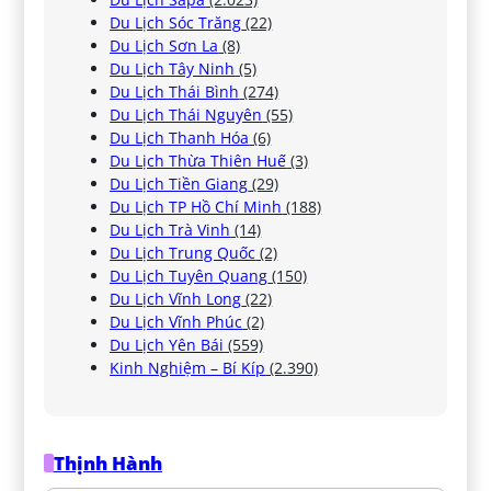
Du Lịch Sóc Trăng
(22)
Du Lịch Sơn La
(8)
Du Lịch Tây Ninh
(5)
Du Lịch Thái Bình
(274)
Du Lịch Thái Nguyên
(55)
Du Lịch Thanh Hóa
(6)
Du Lịch Thừa Thiên Huế
(3)
Du Lịch Tiền Giang
(29)
Du Lịch TP Hồ Chí Minh
(188)
Du Lịch Trà Vinh
(14)
Du Lịch Trung Quốc
(2)
Du Lịch Tuyên Quang
(150)
Du Lịch Vĩnh Long
(22)
Du Lịch Vĩnh Phúc
(2)
Du Lịch Yên Bái
(559)
Kinh Nghiệm – Bí Kíp
(2.390)
Thịnh Hành