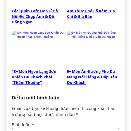
Các Quán Cafe Đẹp Ở Hà 
Ẩm Thực Phố Cổ Kèm Địa 
Nội Để Chụp Ảnh & Đồ 
Chỉ & Giá Bán
Uống Ngon
13+ Món Ngon Lạng Sơn 
9+ Món Ăn Đường Phố Đà 
Khiến Du Khách Phải 
Nẵng Nổi Tiếng & Hấp Dẫn 
“Thèm Thuồng”
Du Khách
Để lại một bình luận
Email của bạn sẽ không được hiển thị công khai.
Các
trường bắt buộc được đánh dấu
*
Bình luận
*