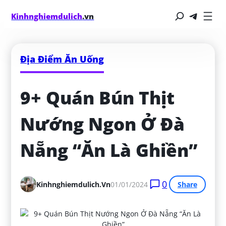
Kinhnghiemdulich
.vn
Địa Điểm Ăn Uống
9+ Quán Bún Thịt 
Nướng Ngon Ở Đà 
Nẵng “Ăn Là Ghiền”
0
Kinhnghiemdulich.vn
01/01/2024
Share