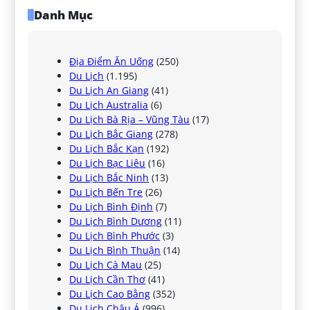
Danh Mục
Địa Điểm Ăn Uống
(250)
Du Lịch
(1.195)
Du Lịch An Giang
(41)
Du Lịch Australia
(6)
Du Lịch Bà Rịa – Vũng Tàu
(17)
Du Lịch Bắc Giang
(278)
Du Lịch Bắc Kạn
(192)
Du Lịch Bạc Liêu
(16)
Du Lịch Bắc Ninh
(13)
Du Lịch Bến Tre
(26)
Du Lịch Bình Định
(7)
Du Lịch Bình Dương
(11)
Du Lịch Bình Phước
(3)
Du Lịch Bình Thuận
(14)
Du Lịch Cà Mau
(25)
Du Lịch Cần Thơ
(41)
Du Lịch Cao Bằng
(352)
Du Lịch Châu Á
(996)