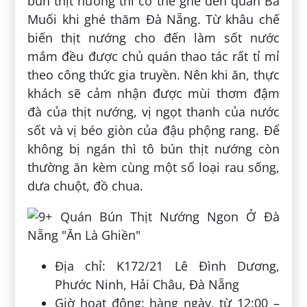
bún thịt nướng thì có thể ghé đến quán Bà
Muối khi ghé thăm Đà Nẵng. Từ khâu chế
biến thịt nướng cho đến làm sốt nước
mắm đều được chủ quán thao tác rất tỉ mỉ
theo công thức gia truyền. Nên khi ăn, thực
khách sẽ cảm nhận được mùi thơm đậm
đà của thịt nướng, vị ngọt thanh của nước
sốt và vị béo giòn của đậu phộng rang. Để
không bị ngán thì tô bún thịt nướng còn
thường ăn kèm cùng một số loại rau sống,
dưa chuột, đồ chua.
Địa chỉ: K172/21 Lê Đình Dương,
Phước Ninh, Hải Châu, Đà Nẵng
Giờ hoạt động: hàng ngày, từ 12:00 –