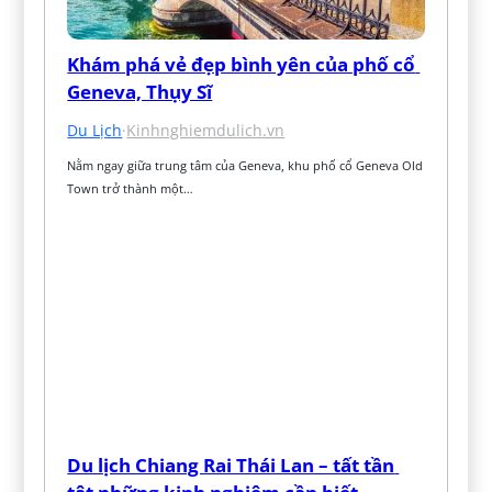
Khám phá vẻ đẹp bình yên của phố cổ 
Geneva, Thụy Sĩ
Du Lịch
·
Kinhnghiemdulich.vn
Nằm ngay giữa trung tâm của Geneva, khu phố cổ Geneva Old 
Town trở thành một…
Du lịch Chiang Rai Thái Lan – tất tần 