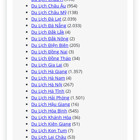
Du Lịch Châu Âu
(954)
Du Lịch Châu Mỹ
(138)
Du Lịch Đà Lạt
(2.039)
Du Lịch Đà Nẵng
(2.033)
Du Lịch Đắk Lắk
(4)
Du Lịch Đắk Nông
(2)
Du Lịch Điện Biên
(205)
Du Lịch Đồng Nai
(3)
Du Lịch Đồng Tháp
(34)
Du Lịch Gia Lai
(3)
Du Lịch Hà Giang
(1.357)
Du Lịch Hà Nam
(4)
Du Lịch Hà Nội
(267)
Du Lịch Hà Tĩnh
(2)
Du Lịch Hải Phòng
(1.501)
Du Lịch Hậu Giang
(16)
Du Lịch Hòa Bình
(545)
Du Lịch Khánh Hòa
(36)
Du Lịch Kiên Giang
(51)
Du Lịch Kon Tum
(7)
Du Lịch Lai Châu
(53)