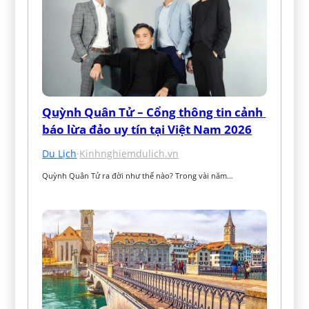
Quỳnh Quân Tử – Cổng thông tin cảnh 
báo lừa đảo uy tín tại Việt Nam 2026
Du Lịch
·
Kinhnghiemdulich.vn
Quỳnh Quân Tử ra đời như thế nào? Trong vài năm…