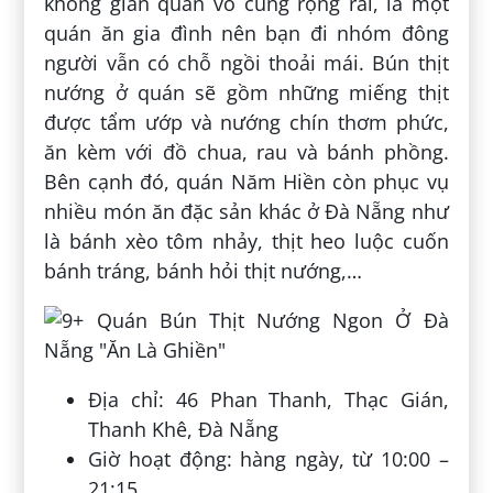
không gian quán vô cùng rộng rãi, là một
quán ăn gia đình nên bạn đi nhóm đông
người vẫn có chỗ ngồi thoải mái. Bún thịt
nướng ở quán sẽ gồm những miếng thịt
được tẩm ướp và nướng chín thơm phức,
ăn kèm với đồ chua, rau và bánh phồng.
Bên cạnh đó, quán Năm Hiền còn phục vụ
nhiều món ăn đặc sản khác ở Đà Nẵng như
là bánh xèo tôm nhảy, thịt heo luộc cuốn
bánh tráng, bánh hỏi thịt nướng,…
Địa chỉ: 46 Phan Thanh, Thạc Gián,
Thanh Khê, Đà Nẵng
Giờ hoạt động: hàng ngày, từ 10:00 –
21:15