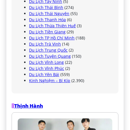
Du Lịch Tây Ninh
(5)
Du Lịch Thái Bình
(274)
Du Lịch Thái Nguyên
(55)
Du Lịch Thanh Hóa
(6)
Du Lịch Thừa Thiên Huế
(3)
Du Lịch Tiền Giang
(29)
Du Lịch TP Hồ Chí Minh
(188)
Du Lịch Trà Vinh
(14)
Du Lịch Trung Quốc
(2)
Du Lịch Tuyên Quang
(150)
Du Lịch Vĩnh Long
(22)
Du Lịch Vĩnh Phúc
(2)
Du Lịch Yên Bái
(559)
Kinh Nghiệm – Bí Kíp
(2.390)
Thịnh Hành