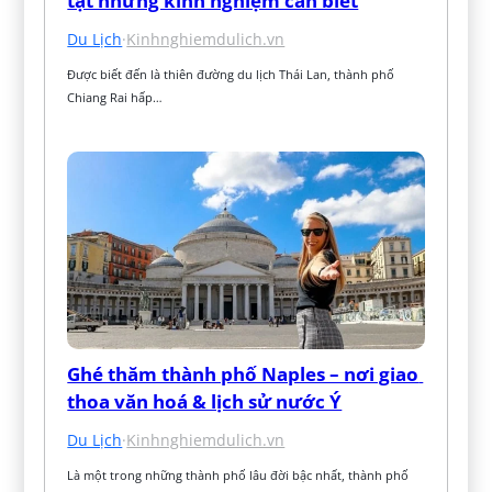
tật những kinh nghiệm cần biết
Du Lịch
·
Kinhnghiemdulich.vn
Được biết đến là thiên đường du lịch Thái Lan, thành phố 
Chiang Rai hấp…
Ghé thăm thành phố Naples – nơi giao 
thoa văn hoá & lịch sử nước Ý
Du Lịch
·
Kinhnghiemdulich.vn
Là một trong những thành phố lâu đời bậc nhất, thành phố 