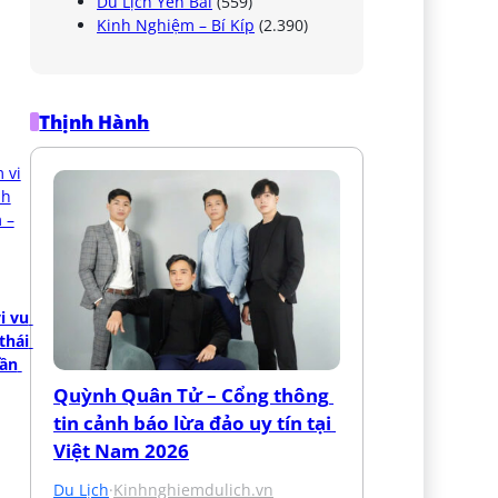
Du Lịch Yên Bái
(559)
Kinh Nghiệm – Bí Kíp
(2.390)
Thịnh Hành
 vu 
hái 
ần 
Quỳnh Quân Tử – Cổng thông 
tin cảnh báo lừa đảo uy tín tại 
Việt Nam 2026
Du Lịch
·
Kinhnghiemdulich.vn