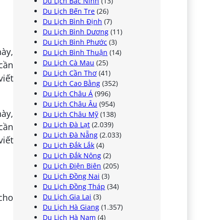
Du Lịch Bắc Ninh
(13)
Du Lịch Bến Tre
(26)
Du Lịch Bình Định
(7)
Du Lịch Bình Dương
(11)
Du Lịch Bình Phước
(3)
ày,
Du Lịch Bình Thuận
(14)
Du Lịch Cà Mau
(25)
 cần
Du Lịch Cần Thơ
(41)
viết
Du Lịch Cao Bằng
(352)
Du Lịch Châu Á
(996)
Du Lịch Châu Âu
(954)
ày,
Du Lịch Châu Mỹ
(138)
Du Lịch Đà Lạt
(2.039)
 cần
Du Lịch Đà Nẵng
(2.033)
viết
Du Lịch Đắk Lắk
(4)
Du Lịch Đắk Nông
(2)
Du Lịch Điện Biên
(205)
Du Lịch Đồng Nai
(3)
Du Lịch Đồng Tháp
(34)
 cho
Du Lịch Gia Lai
(3)
Du Lịch Hà Giang
(1.357)
Du Lịch Hà Nam
(4)