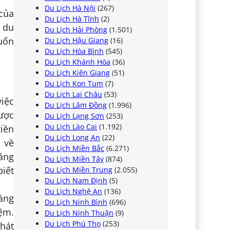
Du Lịch Hà Nội
(267)
 của
Du Lịch Hà Tĩnh
(2)
à du
Du Lịch Hải Phòng
(1.501)
muốn
Du Lịch Hậu Giang
(16)
Du Lịch Hòa Bình
(545)
Du Lịch Khánh Hòa
(36)
Du Lịch Kiên Giang
(51)
Du Lịch Kon Tum
(7)
Du Lịch Lai Châu
(53)
việc
Du Lịch Lâm Đồng
(1.996)
ược
Du Lịch Lạng Sơn
(253)
Du Lịch Lào Cai
(1.192)
tiền
Du Lịch Long An
(22)
 về
Du Lịch Miền Bắc
(6.271)
háng
Du Lịch Miền Tây
(874)
iết
Du Lịch Miền Trung
(2.055)
Du Lịch Nam Định
(5)
Du Lịch Nghệ An
(136)
hàng
Du Lịch Ninh Bình
(696)
iệm.
Du Lịch Ninh Thuận
(9)
Du Lịch Phú Thọ
(253)
phát