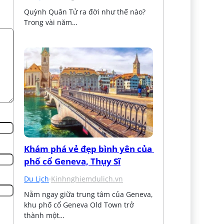
Quỳnh Quân Tử ra đời như thế nào? 
Trong vài năm…
Khám phá vẻ đẹp bình yên của 
phố cổ Geneva, Thụy Sĩ
Du Lịch
·
Kinhnghiemdulich.vn
Nằm ngay giữa trung tâm của Geneva, 
khu phố cổ Geneva Old Town trở 
thành một…