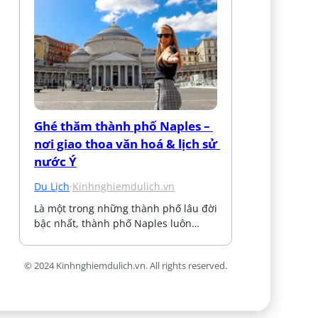
Ghé thăm thành phố Naples – 
nơi giao thoa văn hoá & lịch sử 
nước Ý
Du Lịch
·
Kinhnghiemdulich.vn
Là một trong những thành phố lâu đời 
bậc nhất, thành phố Naples luôn…
© 2024 Kinhnghiemdulich.vn. All rights reserved.