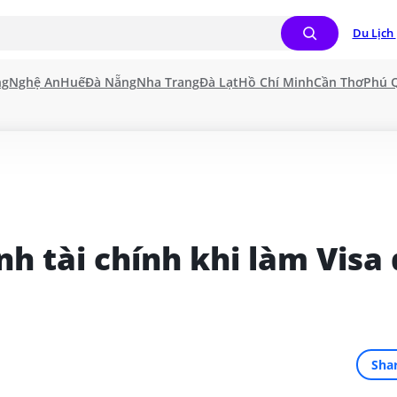
Du Lịch 
ng
Nghệ An
Huế
Đà Nẵng
Nha Trang
Đà Lạt
Hồ Chí Minh
Cần Thơ
Phú 
 tài chính khi làm Visa đ
Sha