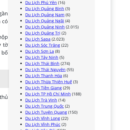
Du Lịch Phú Yên
(16)
Du Lịch Quảng Bình
(3)
 gần
Du Lịch Quảng Nam
(6)
n có
Du Lịch Quảng Ngãi
(4)
Du Lịch Quảng Ninh
(2.015)
Du Lịch Quảng Trị
(2)
nộp
Du Lịch Sapa
(2.023)
y tờ
Du Lịch Sóc Trăng
(22)
Du Lịch Sơn La
(8)
i bố
Du Lịch Tây Ninh
(5)
Du Lịch Thái Bình
(274)
Du Lịch Thái Nguyên
(55)
Du Lịch Thanh Hóa
(6)
Du Lịch Thừa Thiên Huế
(3)
Du Lịch Tiền Giang
(29)
Du Lịch TP Hồ Chí Minh
(188)
 thủ
Du Lịch Trà Vinh
(14)
Du Lịch Trung Quốc
(2)
Du Lịch Tuyên Quang
(150)
Du Lịch Vĩnh Long
(22)
Du Lịch Vĩnh Phúc
(2)