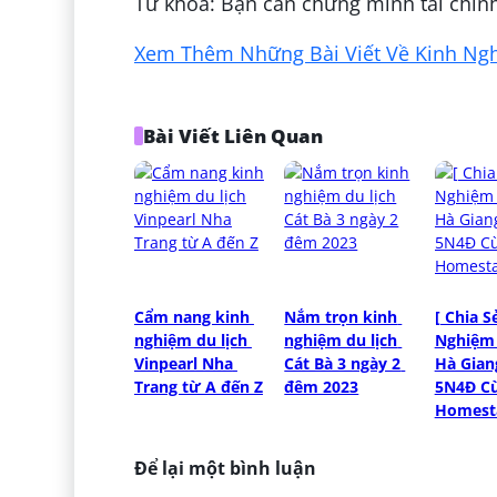
Từ khoá: Bạn cần chứng minh tài chính
Xem Thêm Những Bài Viết Về Kinh Nghi
Bài Viết Liên Quan
Cẩm nang kinh 
Nắm trọn kinh 
[ Chia Sẻ
nghiệm du lịch 
nghiệm du lịch 
Nghiệm 
Vinpearl Nha 
Cát Bà 3 ngày 2 
Hà Giang
Trang từ A đến Z
đêm 2023
5N4Đ Cù
Homest
Để lại một bình luận