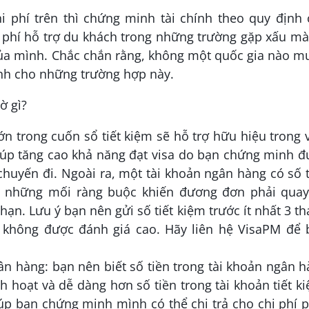
hi phí trên thì chứng minh tài chính theo quy định
 phí hỗ trợ du khách trong những trường gặp xấu m
của mình. Chắc chắn rằng, không một quốc gia nào 
nh cho những trường hợp này.
ờ gì?
lớn trong cuốn sổ tiết kiệm sẽ hỗ trợ hữu hiệu trong 
iúp tăng cao khả năng đạt visa do bạn chứng minh đ
chuyến đi. Ngoài ra, một tài khoản ngân hàng có số 
g những mối ràng buộc khiến đương đơn phải quay
 hạn. Lưu ý bạn nên gửi số tiết kiệm trước ít nhất 3 t
 không được đánh giá cao. Hãy liên hệ VisaPM để b
ân hàng: bạn nên biết số tiền trong tài khoản ngân 
 hoạt và dễ dàng hơn số tiền trong tài khoản tiết k
iúp bạn chứng minh mình có thể chi trả cho chi phí 