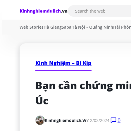
Kinhnghiemdulich
.vn
Web Stories
Hà Giang
Sapa
Hà Nội
Quảng Ninh
Hải Phò
Kinh Nghiệm – Bí Kíp
Bạn cần chứng minh
Úc
0
Kinhnghiemdulich.vn
12/02/2024