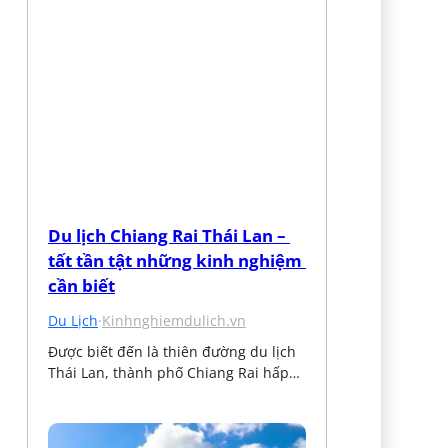
Du lịch Chiang Rai Thái Lan – 
tất tần tật những kinh nghiệm 
cần biết
Du Lịch
·
Kinhnghiemdulich.vn
Được biết đến là thiên đường du lịch 
Thái Lan, thành phố Chiang Rai hấp…