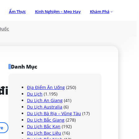
Ẩm Thực
Kinh Nghiệm – Mẹo Hay
Khám Phá
Quốc
Danh Mục
i 
Địa Điểm Ăn Uống
(250)
Du Lịch
(1.195)
Du Lịch An Giang
(41)
Du Lịch Australia
(6)
Du Lịch Bà Rịa – Vũng Tàu
(17)
Du Lịch Bắc Giang
(278)
Du Lịch Bắc Kạn
(192)
re
Du Lịch Bạc Liêu
(16)