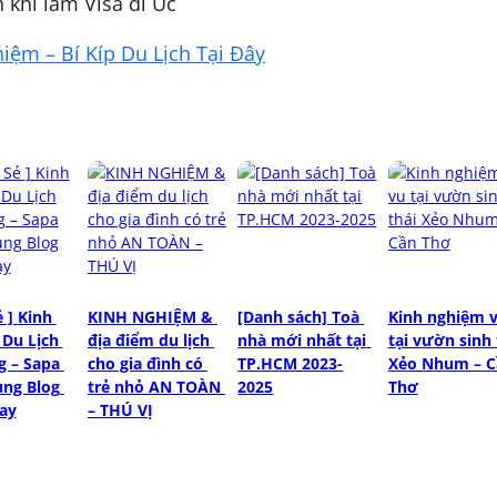
 khi làm Visa đi Úc
ệm – Bí Kíp Du Lịch Tại Đây
 ] Kinh 
KINH NGHIỆM & 
[Danh sách] Toà 
Kinh nghiệm vi
Du Lịch 
địa điểm du lịch 
nhà mới nhất tại 
tại vườn sinh t
 – Sapa 
cho gia đình có 
TP.HCM 2023-
Xẻo Nhum – C
ng Blog 
trẻ nhỏ AN TOÀN 
2025
Thơ
ay
– THÚ VỊ