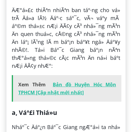
ÄÆ°á»£c thiÃªn nhiÃªn ban táº·ng cho vá»
trÃ­ Äá»a lÃ½ Äáº·c sáº¯c, vÃ¬ váº­y mÃ
áº©m thá»±c nÆ¡i ÄÃ¢y cÃ³ nhá»¯ng mÃ³n
Än quen thuá»c, cÅ©ng cÃ³ nhá»¯ng mÃ³n
Än láº¡ lÃ¹ng lÃ m báº¡n báº¥t ngá» Äáº¥y
nhÃ©!. Tá»i Báº¯c Giang báº¡n nÃªn
thÆ°á»ng thá»©c cÃ¡c mÃ³n Än ná»i báº­t
nÆ¡i ÄÃ¢y nhÆ°:
Xem Thêm
Bản đồ Huyện Hóc Môn
TPHCM [Cập nhật mới nhất]
a, Váº£i Thiá»u
Nháº¯c Äáº¿n Báº¯c Giang ngÆ°á»i ta nhá»