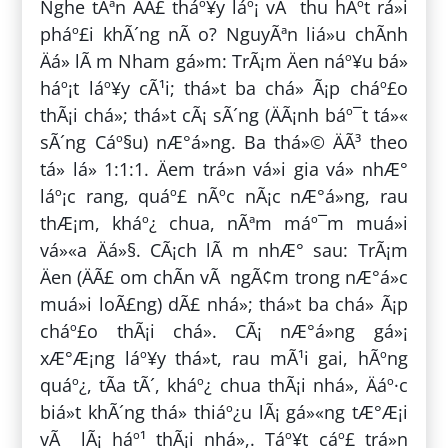
Nghe tÃªn ÄÃ£ tháº¥y láº¡ vÃ thu hÃºt rá»i
pháº£i khÃ´ng nÃ o? NguyÃªn liá»u chÃ­nh
Äá» lÃ m Nham gá»m: TrÃ¡m Äen náº¥u bá»
háº¡t láº¥y cÃ¹i; thá»t ba chá» Ã¡p cháº£o
thÃ¡i chá»; thá»t cÃ¡ sÃ´ng (ÄÃ¡nh báº¯t tá»«
sÃ´ng Cáº§u) nÆ°á»ng. Ba thá»© ÄÃ³ theo
tá» lá» 1:1:1. Äem trá»n vá»i gia vá» nhÆ°
láº¡c rang, quáº£ nÃºc nÃ¡c nÆ°á»ng, rau
thÆ¡m, kháº¿ chua, nÃªm máº¯m muá»i
vá»«a Äá»§. CÃ¡ch lÃ m nhÆ° sau: TrÃ¡m
Äen (ÄÃ£ om chÃ­n vÃ ngÃ¢m trong nÆ°á»c
muá»i loÃ£ng) dÃ£ nhá»; thá»t ba chá» Ã¡p
cháº£o thÃ¡i chá». CÃ¡ nÆ°á»ng gá»¡
xÆ°Æ¡ng láº¥y thá»t, rau mÃ¹i gai, hÃºng
quáº¿, tÃ­a tÃ´, kháº¿ chua thÃ¡i nhá», Äáº·c
biá»t khÃ´ng thá» thiáº¿u lÃ¡ gá»«ng tÆ°Æ¡i
vÃ lÃ¡ háº¹ thÃ¡i nhá»,. Táº¥t cáº£ trá»n