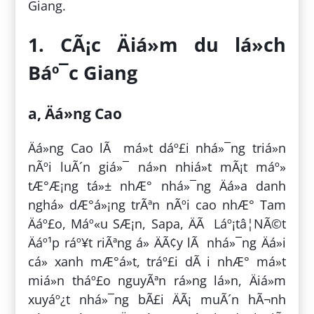
Giang.
1. CÃ¡c Äiá»m du lá»ch
Báº¯c Giang
a, Äá»ng Cao
Äá»ng Cao lÃ má»t dáº£i nhá»¯ng triá»n
nÃºi luÃ´n giá»¯ ná»n nhiá»t mÃ¡t máº»
tÆ°Æ¡ng tá»± nhÆ° nhá»¯ng Äá»a danh
nghá» dÆ°á»¡ng trÃªn nÃºi cao nhÆ° Tam
Äáº£o, Máº«u SÆ¡n, Sapa, ÄÃ Láº¡tâ¦NÃ©t
Äáº¹p ráº¥t riÃªng á» ÄÃ¢y lÃ nhá»¯ng Äá»i
cá» xanh mÆ°á»t, tráº£i dÃ i nhÆ° má»t
miá»n tháº£o nguyÃªn rá»ng lá»n, Äiá»m
xuyáº¿t nhá»¯ng bÃ£i ÄÃ¡ muÃ´n hÃ¬nh