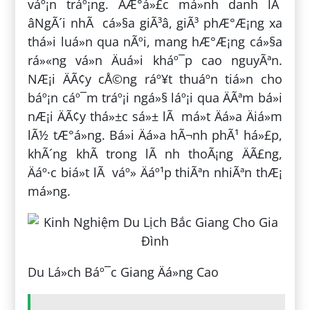
váº¡n tráº¡ng. ÄÆ°á»£c má»nh danh lÃ
âNgÃ´i nhÃ cá»§a giÃ³â, giÃ³ phÆ°Æ¡ng xa
thá»i luá»n qua nÃºi, mang hÆ°Æ¡ng cá»§a
rá»«ng vá»n Äuá»i kháº¯p cao nguyÃªn.
NÆ¡i ÄÃ¢y cÅ©ng ráº¥t thuáº­n tiá»n cho
báº¡n cáº¯m tráº¡i ngá»§ láº¡i qua ÄÃªm bá»i
nÆ¡i ÄÃ¢y thá»±c sá»± lÃ má»t Äá»a Äiá»m
lÃ½ tÆ°á»ng. Bá»i Äá»a hÃ¬nh phÃ¹ há»£p,
khÃ´ng khÃ­ trong lÃ nh thoÃ¡ng ÄÃ£ng,
Äáº·c biá»t lÃ váº» Äáº¹p thiÃªn nhiÃªn thÆ¡
má»ng.
Du Lá»ch Báº¯c Giang Äá»ng Cao