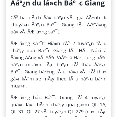
Äáº¿n du lá»ch Báº¯c Giang
CÃ³ hai cÃ¡ch Äá» báº¡n vÃ gia ÄÃ¬nh di
chuyá»n Äáº¿n Báº¯c Giang lÃ ÄÆ°á»ng
bá» vÃ ÄÆ°á»ng sáº¯t.
ÄÆ°á»ng sáº¯t: Hiá»n cÃ³ 2 tuyáº¿n tÃ u
cháº¡y qua Báº¯c Giang lÃ HÃ Ná»i â
Äá»ng ÄÄng vÃ YÃªn ViÃªn â Háº¡ Long nÃªn
náº¿u muá»n cÃ¡c báº¡n cÃ³ thá» Äáº¿n
Báº¯c Giang báº±ng tÃ u há»a vÃ cÃ³ thá»
gá»­i kÃ¨m xe mÃ¡y theo tÃ u náº¿u báº¡n
muá»n.
ÄÆ°á»ng bá»: Báº¯c Giang cÃ³ 4 tuyáº¿n
quá»c lá» chÃ­nh cháº¡y qua gá»m QL 1A,
QL 31, QL 27 vÃ tuyáº¿n QL 279 (ná»i cÃ¡c