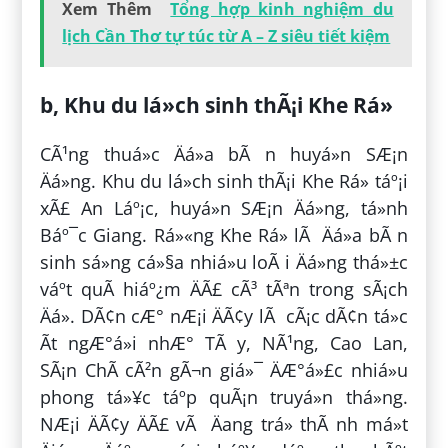
Xem Thêm
Tổng hợp kinh nghiệm du
lịch Cần Thơ tự túc từ A – Z siêu tiết kiệm
b, Khu du lá»ch sinh thÃ¡i Khe Rá»
CÃ¹ng thuá»c Äá»a bÃ n huyá»n SÆ¡n
Äá»ng. Khu du lá»ch sinh thÃ¡i Khe Rá» táº¡i
xÃ£ An Láº¡c, huyá»n SÆ¡n Äá»ng, tá»nh
Báº¯c Giang. Rá»«ng Khe Rá» lÃ Äá»a bÃ n
sinh sá»ng cá»§a nhiá»u loÃ i Äá»ng thá»±c
váº­t quÃ­ hiáº¿m ÄÃ£ cÃ³ tÃªn trong sÃ¡ch
Äá». DÃ¢n cÆ° nÆ¡i ÄÃ¢y lÃ cÃ¡c dÃ¢n tá»c
Ã­t ngÆ°á»i nhÆ° TÃ y, NÃ¹ng, Cao Lan,
SÃ¡n ChÃ­ cÃ²n gÃ¬n giá»¯ ÄÆ°á»£c nhiá»u
phong tá»¥c táº­p quÃ¡n truyá»n thá»ng.
NÆ¡i ÄÃ¢y ÄÃ£ vÃ Äang trá» thÃ nh má»t