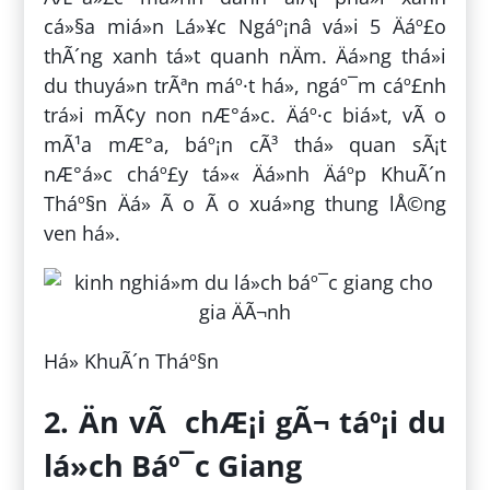
cá»§a miá»n Lá»¥c Ngáº¡nâ vá»i 5 Äáº£o
thÃ´ng xanh tá»t quanh nÄm. Äá»ng thá»i
du thuyá»n trÃªn máº·t há», ngáº¯m cáº£nh
trá»i mÃ¢y non nÆ°á»c. Äáº·c biá»t, vÃ o
mÃ¹a mÆ°a, báº¡n cÃ³ thá» quan sÃ¡t
nÆ°á»c cháº£y tá»« Äá»nh Äáº­p KhuÃ´n
Tháº§n Äá» Ã o Ã o xuá»ng thung lÅ©ng
ven há».
Há» KhuÃ´n Tháº§n
2. Än vÃ chÆ¡i gÃ¬ táº¡i du
lá»ch Báº¯c Giang