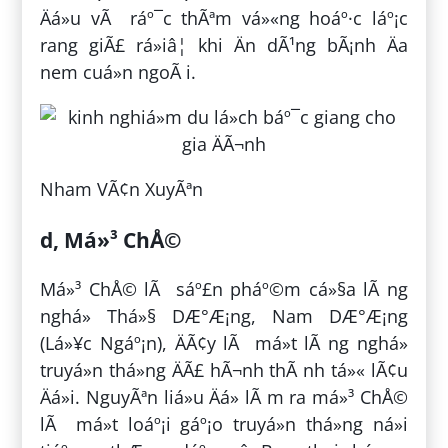
Äá»u vÃ ráº¯c thÃªm vá»«ng hoáº·c láº¡c
rang giÃ£ rá»iâ¦ khi Än dÃ¹ng bÃ¡nh Äa
nem cuá»n ngoÃ i.
Nham VÃ¢n XuyÃªn
d, Má»³ ChÅ©
Má»³ ChÅ© lÃ sáº£n pháº©m cá»§a lÃ ng
nghá» Thá»§ DÆ°Æ¡ng, Nam DÆ°Æ¡ng
(Lá»¥c Ngáº¡n), ÄÃ¢y lÃ má»t lÃ ng nghá»
truyá»n thá»ng ÄÃ£ hÃ¬nh thÃ nh tá»« lÃ¢u
Äá»i. NguyÃªn liá»u Äá» lÃ m ra má»³ ChÅ©
lÃ má»t loáº¡i gáº¡o truyá»n thá»ng ná»i