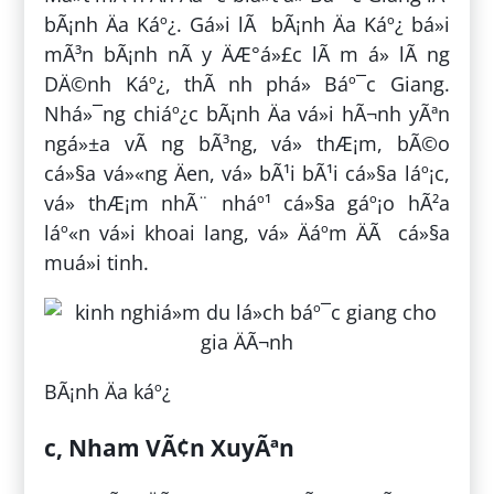
bÃ¡nh Äa Káº¿. Gá»i lÃ bÃ¡nh Äa Káº¿ bá»i
mÃ³n bÃ¡nh nÃ y ÄÆ°á»£c lÃ m á» lÃ ng
DÄ©nh Káº¿, thÃ nh phá» Báº¯c Giang.
Nhá»¯ng chiáº¿c bÃ¡nh Äa vá»i hÃ¬nh yÃªn
ngá»±a vÃ ng bÃ³ng, vá» thÆ¡m, bÃ©o
cá»§a vá»«ng Äen, vá» bÃ¹i bÃ¹i cá»§a láº¡c,
vá» thÆ¡m nhÃ¨ nháº¹ cá»§a gáº¡o hÃ²a
láº«n vá»i khoai lang, vá» Äáº­m ÄÃ cá»§a
muá»i tinh.
BÃ¡nh Äa káº¿
c, Nham VÃ¢n XuyÃªn