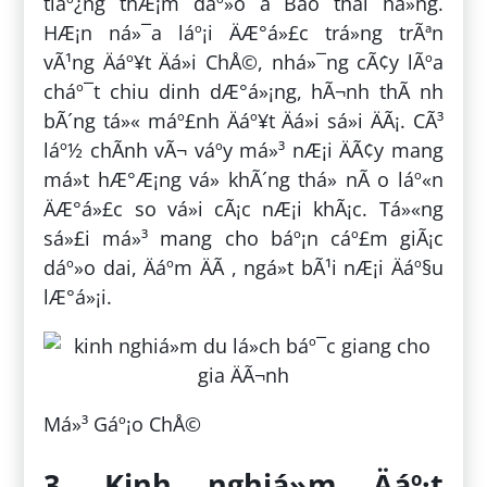
tiáº¿ng thÆ¡m dáº»o â Bao thai há»ng.
HÆ¡n ná»¯a láº¡i ÄÆ°á»£c trá»ng trÃªn
vÃ¹ng Äáº¥t Äá»i ChÅ©, nhá»¯ng cÃ¢y lÃºa
cháº¯t chiu dinh dÆ°á»¡ng, hÃ¬nh thÃ nh
bÃ´ng tá»« máº£nh Äáº¥t Äá»i sá»i ÄÃ¡. CÃ³
láº½ chÃ­nh vÃ¬ váº­y má»³ nÆ¡i ÄÃ¢y mang
má»t hÆ°Æ¡ng vá» khÃ´ng thá» nÃ o láº«n
ÄÆ°á»£c so vá»i cÃ¡c nÆ¡i khÃ¡c. Tá»«ng
sá»£i má»³ mang cho báº¡n cáº£m giÃ¡c
dáº»o dai, Äáº­m ÄÃ , ngá»t bÃ¹i nÆ¡i Äáº§u
lÆ°á»¡i.
Má»³ Gáº¡o ChÅ©
3. Kinh nghiá»m Äáº·t