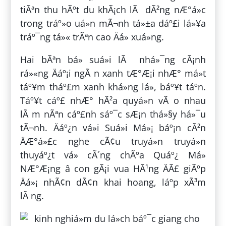
tiÃªn thu hÃºt du khÃ¡ch lÃ dÃ²ng nÆ°á»c
trong tráº»o uá»n mÃ¬nh tá»±a dáº£i lá»¥a
tráº¯ng tá»« trÃªn cao Äá» xuá»ng.
Hai bÃªn bá» suá»i lÃ nhá»¯ng cÃ¡nh
rá»«ng Äáº¡i ngÃ n xanh tÆ°Æ¡i nhÆ° má»t
táº¥m tháº£m xanh khá»ng lá», báº¥t táº­n.
Táº¥t cáº£ nhÆ° hÃ²a quyá»n vÃ o nhau
lÃ m nÃªn cáº£nh sáº¯c sÆ¡n thá»§y há»¯u
tÃ¬nh. Äáº¿n vá»i Suá»i Má»¡ báº¡n cÃ²n
ÄÆ°á»£c nghe cÃ¢u truyá»n truyá»n
thuyáº¿t vá» cÃ´ng chÃºa Quáº¿ Má»
NÆ°Æ¡ng â con gÃ¡i vua HÃ¹ng ÄÃ£ giÃºp
Äá»¡ nhÃ¢n dÃ¢n khai hoang, láº­p xÃ³m
lÃ ng.