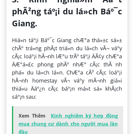
phÃ²ng táº¡i du lá»ch Báº¯c
Giang.
Hiá»n táº¡i Báº¯c Giang chÆ°a thá»±c sá»±
chÃº trá»ng phÃ¡t triá»n du lá»ch vÃ¬ váº­y
cÃ¡c loáº¡i hÃ¬nh lÆ°u trÃº táº¡i ÄÃ¢y chÆ°a
ÄÆ°á»£c phong phÃº nhÆ° cÃ¡c thÃ nh
phá» du lá»ch lá»n. ChÆ°a cÃ³ cÃ¡c loáº¡i
hÃ¬nh homestay vÃ¬ váº­y mÃ¬nh giá»i
thiá»u Äáº¿n cÃ¡c báº¡n má»t sá» khÃ¡ch
sáº¡n sau:
Xem Thêm
Kinh nghiệm ký hợp đồng
mua chung cư dành cho người mua lần
đầu