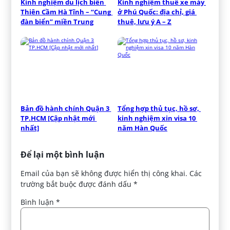
Kinh nghiệm du lịch biển 
Kinh nghiệm thuê xe máy 
Thiên Cầm Hà Tĩnh – “Cung 
ở Phú Quốc: địa chỉ, giá 
đàn biển” miền Trung
thuê, lưu ý A – Z
Bản đồ hành chính Quận 3 
Tổng hợp thủ tục, hồ sơ, 
TP.HCM [Cập nhật mới 
kinh nghiệm xin visa 10 
nhất]
năm Hàn Quốc
Để lại một bình luận
Email của bạn sẽ không được hiển thị công khai.
Các
trường bắt buộc được đánh dấu
*
Bình luận
*