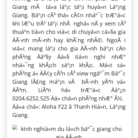
Giang mÃ tá»a láº¡c táº¡i huyá»n Láº¡ng
Giang. Báº¡n cÃ³ thá» cÃ¢n nháº¯c trÆ°á»c
khi lÆ°u trÃº táº¡i nhÃ nghá» nÃ y xem cÃ³
thuáº­n tiá»n cho viá»c di chuyá»n cá»§a gia
ÄÃ¬nh mÃ¬nh hay khÃ´ng nhÃ©. NgoÃ i
viá»c mang láº¡i cho gia ÄÃ¬nh báº¡n cÄn
phÃ²ng Äáº§y Äá»§ tiá»n nghi nhÆ°
nhá»¯ng khÃ¡ch sáº¡n khÃ¡c. Má»t sá»
phÃ²ng á» ÄÃ¢y cÃ²n cÃ³ view ngáº¯m Báº¯c
Giang lÃ£ng máº¡n vÃ bÃ¬nh yÃªn vá»
ÄÃªm. LiÃªn há» trÆ°á»c Äáº¿n
0204.6252.525 Äá» chá»n phÃ²ng nhÆ° Ã½.
Äá»a chá»: Aloha F22 â Thanh Hiá»n, Láº¡ng
Giang.