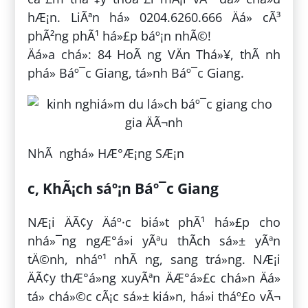
hÆ¡n. LiÃªn há» 0204.6260.666 Äá» cÃ³
phÃ²ng phÃ¹ há»£p báº¡n nhÃ©!
Äá»a chá»: 84 HoÃ ng VÄn Thá»¥, thÃ nh
phá» Báº¯c Giang, tá»nh Báº¯c Giang.
NhÃ nghá» HÆ°Æ¡ng SÆ¡n
c, KhÃ¡ch sáº¡n Báº¯c Giang
NÆ¡i ÄÃ¢y Äáº·c biá»t phÃ¹ há»£p cho
nhá»¯ng ngÆ°á»i yÃªu thÃ­ch sá»± yÃªn
tÄ©nh, nháº¹ nhÃ ng, sang trá»ng. NÆ¡i
ÄÃ¢y thÆ°á»ng xuyÃªn ÄÆ°á»£c chá»n Äá»
tá» chá»©c cÃ¡c sá»± kiá»n, há»i tháº£o vÃ¬