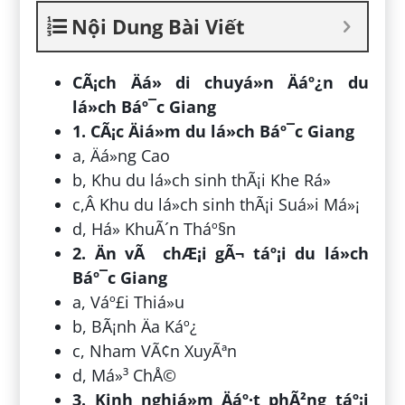
Nội Dung Bài Viết
CÃ¡ch Äá» di chuyá»n Äáº¿n du
lá»ch Báº¯c Giang
1. CÃ¡c Äiá»m du lá»ch Báº¯c Giang
a, Äá»ng Cao
b, Khu du lá»ch sinh thÃ¡i Khe Rá»
c,Â Khu du lá»ch sinh thÃ¡i Suá»i Má»¡
d, Há» KhuÃ´n Tháº§n
2. Än vÃ chÆ¡i gÃ¬ táº¡i du lá»ch
Báº¯c Giang
a, Váº£i Thiá»u
b, BÃ¡nh Äa Káº¿
c, Nham VÃ¢n XuyÃªn
d, Má»³ ChÅ©
3. Kinh nghiá»m Äáº·t phÃ²ng táº¡i