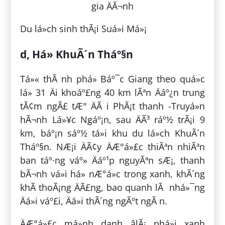
Du lá»ch sinh thÃ¡i Suá»i Má»¡
d, Há» KhuÃ´n Tháº§n
Tá»« thÃ nh phá» Báº¯c Giang theo quá»c
lá» 31 Äi khoáº£ng 40 km lÃªn Äáº¿n trung
tÃ¢m ngÃ£ tÆ° ÄÃ i PhÃ¡t thanh -Truyá»n
hÃ¬nh Lá»¥c Ngáº¡n, sau ÄÃ³ ráº½ trÃ¡i 9
km, báº¡n sáº½ tá»i khu du lá»ch KhuÃ´n
Tháº§n. NÆ¡i ÄÃ¢y ÄÆ°á»£c thiÃªn nhiÃªn
ban táº·ng váº» Äáº¹p nguyÃªn sÆ¡, thanh
bÃ¬nh vá»i há» nÆ°á»c trong xanh, khÃ´ng
khÃ­ thoÃ¡ng ÄÃ£ng, bao quanh lÃ nhá»¯ng
Äá»i váº£i, Äá»i thÃ´ng ngÃºt ngÃ n.
ÄÆ°á»£c má»nh danh âlÃ¡ phá»i xanh