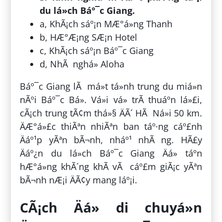
du lá»ch Báº¯c Giang.
a, KhÃ¡ch sáº¡n MÆ°á»ng Thanh
b, HÆ°Æ¡ng SÆ¡n Hotel
c, KhÃ¡ch sáº¡n Báº¯c Giang
d, NhÃ nghá» Aloha
Báº¯c Giang lÃ má»t tá»nh trung du miá»n
nÃºi Báº¯c Bá». Vá»i vá» trÃ­ thuáº­n lá»£i,
cÃ¡ch trung tÃ¢m thá»§ ÄÃ´ HÃ Ná»i 50 km.
ÄÆ°á»£c thiÃªn nhiÃªn ban táº·ng cáº£nh
Äáº¹p yÃªn bÃ¬nh, nháº¹ nhÃ ng. HÃ£y
Äáº¿n du lá»ch Báº¯c Giang Äá» táº­n
hÆ°á»ng khÃ´ng khÃ­ vÃ cáº£m giÃ¡c yÃªn
bÃ¬nh nÆ¡i ÄÃ¢y mang láº¡i.
CÃ¡ch Äá» di chuyá»n