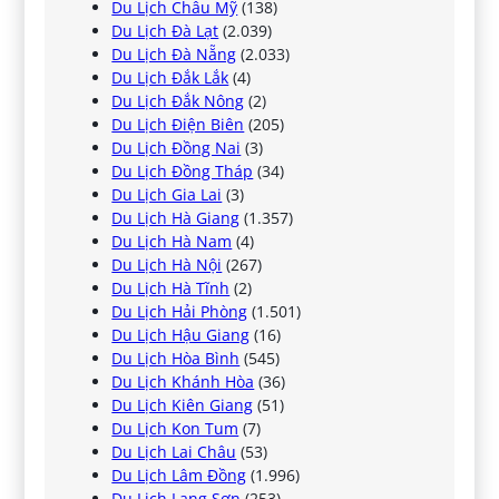
Du Lịch Châu Mỹ
(138)
Du Lịch Đà Lạt
(2.039)
Du Lịch Đà Nẵng
(2.033)
Du Lịch Đắk Lắk
(4)
Du Lịch Đắk Nông
(2)
Du Lịch Điện Biên
(205)
Du Lịch Đồng Nai
(3)
Du Lịch Đồng Tháp
(34)
Du Lịch Gia Lai
(3)
Du Lịch Hà Giang
(1.357)
Du Lịch Hà Nam
(4)
Du Lịch Hà Nội
(267)
Du Lịch Hà Tĩnh
(2)
Du Lịch Hải Phòng
(1.501)
Du Lịch Hậu Giang
(16)
Du Lịch Hòa Bình
(545)
Du Lịch Khánh Hòa
(36)
Du Lịch Kiên Giang
(51)
Du Lịch Kon Tum
(7)
Du Lịch Lai Châu
(53)
Du Lịch Lâm Đồng
(1.996)
Du Lịch Lạng Sơn
(253)