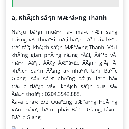
a, KhÃ¡ch sáº¡n MÆ°á»ng Thanh
Náº¿u báº¡n muá»n á» má»t nÆ¡i sang
trá»ng vÃ thoáº£i mÃ¡i báº¡n cÃ³ thá» lÆ°u
trÃº táº¡i khÃ¡ch sáº¡n MÆ°á»ng Thanh. Vá»i
khÃ´ng gian phÃ²ng rá»ng rÃ£i, Äáº¹p vÃ
hiá»n Äáº¡i. ÄÃ¢y ÄÆ°á»£c ÄÃ¡nh giÃ¡ lÃ
khÃ¡ch sáº¡n ÄÃ¡ng á» nháº¥t táº¡i Báº¯c
Giang. Äá» Äáº·t phÃ²ng báº¡n liÃªn há»
trá»±c tiáº¿p vá»i khÃ¡ch sáº¡n qua sá»
Äiá»n thoáº¡i: 0204.3542.888.
Äá»a chá»: 3/2 Quáº£ng trÆ°á»ng HoÃ ng
VÄn Thá»¥, thÃ nh phá» Báº¯c Giang, tá»nh
Báº¯c Giang.