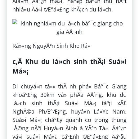
Äiá»m Äáº¿n má»i, háº¥p dáº«n thu hÃºt
nhiá»u Äá»i tÆ°á»£ng khÃ¡ch du lá»ch.
Rá»«ng NguyÃªn Sinh Khe Rá»
c,Â Khu du lá»ch sinh thÃ¡i Suá»i
Má»¡
Di chuyá»n tá»« thÃ nh phá» Báº¯c Giang
khoáº£ng 30km vá» phÃ­a ÄÃ´ng, khu du
lá»ch sinh thÃ¡i Suá»i Má»¡ táº¡i xÃ£
NghÄ©a PhÆ°Æ¡ng, huyá»n Lá»¥c Nam.
Suá»i Má»¡ cháº£y quanh co trong thung
lÅ©ng nÃºi Huyá»n Äinh â YÃªn Tá»­. Äáº¿n
vá»i suá»i Má»¡, cáº£nh tÆ°á»£ng Äáº§u