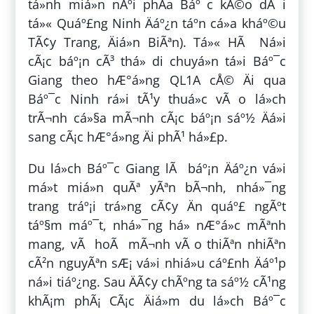
tá»nh miá»n nÃºi phÃ­a Báº¯c kÃ©o dÃ i
tá»« Quáº£ng Ninh Äáº¿n táº­n cá»­a kháº©u
TÃ¢y Trang, Äiá»n BiÃªn). Tá»« HÃ Ná»i
cÃ¡c báº¡n cÃ³ thá» di chuyá»n tá»i Báº¯c
Giang theo hÆ°á»ng QL1A cÅ© Äi qua
Báº¯c Ninh rá»i tÃ¹y thuá»c vÃ o lá»ch
trÃ¬nh cá»§a mÃ¬nh cÃ¡c báº¡n sáº½ Äá»i
sang cÃ¡c hÆ°á»ng Äi phÃ¹ há»£p.
Du lá»ch Báº¯c Giang lÃ báº¡n Äáº¿n vá»i
má»t miá»n quÃª yÃªn bÃ¬nh, nhá»¯ng
trang tráº¡i trá»ng cÃ¢y Än quáº£ ngÃºt
táº§m máº¯t, nhá»¯ng há» nÆ°á»c mÃªnh
mang, vÃ hoÃ mÃ¬nh vÃ o thiÃªn nhiÃªn
cÃ²n nguyÃªn sÆ¡ vá»i nhiá»u cáº£nh Äáº¹p
ná»i tiáº¿ng. Sau ÄÃ¢y chÃºng ta sáº½ cÃ¹ng
khÃ¡m phÃ¡ CÃ¡c Äiá»m du lá»ch Báº¯c