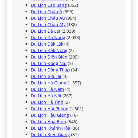
Du Lịch Cao Bằng
(352)
Du Lịch Châu Á
(996)
Du Lịch Châu Âu
(954)
Du Lịch Châu Mỹ
(138)
Du Lịch Đà Lạt
(2.039)
Du Lịch Đà Nẵng
(2.033)
Du Lịch Đắk Lắk
(4)
Du Lịch Đắk Nông
(2)
Du Lịch Điện Biên
(205)
Du Lịch Đồng Nai
(3)
Du Lịch Đồng Tháp
(34)
Du Lịch Gia Lai
(3)
Du Lịch Hà Giang
(1.357)
Du Lịch Hà Nam
(4)
Du Lịch Hà Nội
(267)
Du Lịch Hà Tĩnh
(2)
Du Lịch Hải Phòng
(1.501)
Du Lịch Hậu Giang
(16)
Du Lịch Hòa Bình
(545)
Du Lịch Khánh Hòa
(36)
Du Lịch Kiên Giang
(51)