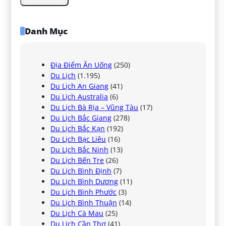
Danh Mục
Địa Điểm Ăn Uống
(250)
Du Lịch
(1.195)
Du Lịch An Giang
(41)
Du Lịch Australia
(6)
Du Lịch Bà Rịa – Vũng Tàu
(17)
Du Lịch Bắc Giang
(278)
Du Lịch Bắc Kạn
(192)
Du Lịch Bạc Liêu
(16)
Du Lịch Bắc Ninh
(13)
Du Lịch Bến Tre
(26)
Du Lịch Bình Định
(7)
Du Lịch Bình Dương
(11)
Du Lịch Bình Phước
(3)
Du Lịch Bình Thuận
(14)
Du Lịch Cà Mau
(25)
Du Lịch Cần Thơ
(41)