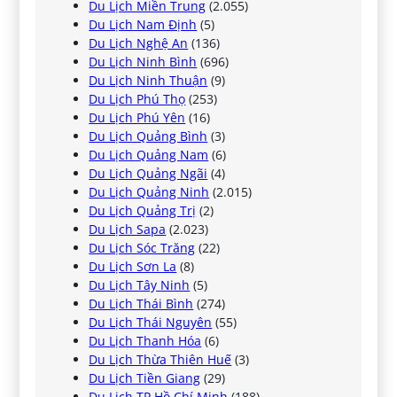
Du Lịch Miền Trung
(2.055)
Du Lịch Nam Định
(5)
Du Lịch Nghệ An
(136)
Du Lịch Ninh Bình
(696)
Du Lịch Ninh Thuận
(9)
Du Lịch Phú Thọ
(253)
Du Lịch Phú Yên
(16)
Du Lịch Quảng Bình
(3)
Du Lịch Quảng Nam
(6)
Du Lịch Quảng Ngãi
(4)
Du Lịch Quảng Ninh
(2.015)
Du Lịch Quảng Trị
(2)
Du Lịch Sapa
(2.023)
Du Lịch Sóc Trăng
(22)
Du Lịch Sơn La
(8)
Du Lịch Tây Ninh
(5)
Du Lịch Thái Bình
(274)
Du Lịch Thái Nguyên
(55)
Du Lịch Thanh Hóa
(6)
Du Lịch Thừa Thiên Huế
(3)
Du Lịch Tiền Giang
(29)
Du Lịch TP Hồ Chí Minh
(188)