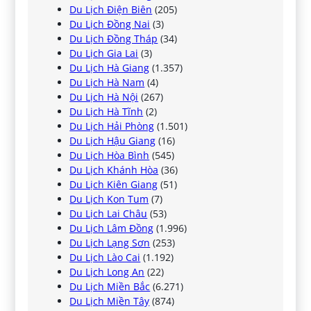
Du Lịch Điện Biên
(205)
Du Lịch Đồng Nai
(3)
Du Lịch Đồng Tháp
(34)
Du Lịch Gia Lai
(3)
Du Lịch Hà Giang
(1.357)
Du Lịch Hà Nam
(4)
Du Lịch Hà Nội
(267)
Du Lịch Hà Tĩnh
(2)
Du Lịch Hải Phòng
(1.501)
Du Lịch Hậu Giang
(16)
Du Lịch Hòa Bình
(545)
Du Lịch Khánh Hòa
(36)
Du Lịch Kiên Giang
(51)
Du Lịch Kon Tum
(7)
Du Lịch Lai Châu
(53)
Du Lịch Lâm Đồng
(1.996)
Du Lịch Lạng Sơn
(253)
Du Lịch Lào Cai
(1.192)
Du Lịch Long An
(22)
Du Lịch Miền Bắc
(6.271)
Du Lịch Miền Tây
(874)