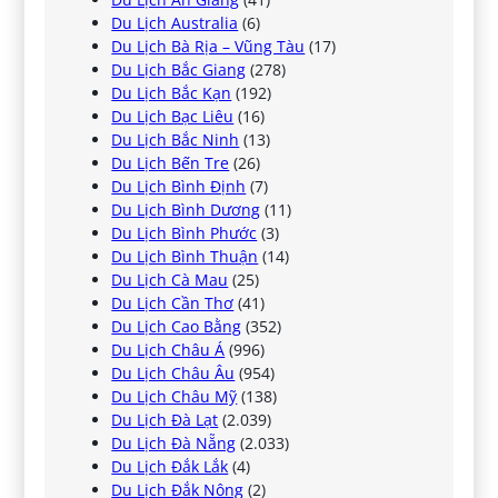
Du Lịch Australia
(6)
Du Lịch Bà Rịa – Vũng Tàu
(17)
Du Lịch Bắc Giang
(278)
Du Lịch Bắc Kạn
(192)
Du Lịch Bạc Liêu
(16)
Du Lịch Bắc Ninh
(13)
Du Lịch Bến Tre
(26)
Du Lịch Bình Định
(7)
Du Lịch Bình Dương
(11)
Du Lịch Bình Phước
(3)
Du Lịch Bình Thuận
(14)
Du Lịch Cà Mau
(25)
Du Lịch Cần Thơ
(41)
Du Lịch Cao Bằng
(352)
Du Lịch Châu Á
(996)
Du Lịch Châu Âu
(954)
Du Lịch Châu Mỹ
(138)
Du Lịch Đà Lạt
(2.039)
Du Lịch Đà Nẵng
(2.033)
Du Lịch Đắk Lắk
(4)
Du Lịch Đắk Nông
(2)