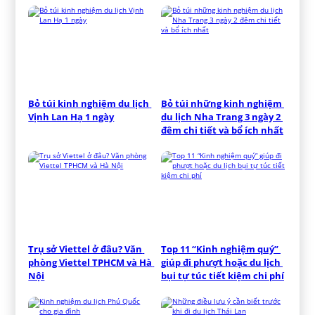
Bỏ túi kinh nghiệm du lịch 
Bỏ túi những kinh nghiệm 
Vịnh Lan Hạ 1 ngày
du lịch Nha Trang 3 ngày 2 
đêm chi tiết và bổ ích nhất
Trụ sở Viettel ở đâu? Văn 
Top 11 “Kinh nghiệm quý” 
phòng Viettel TPHCM và Hà 
giúp đi phượt hoặc du lịch 
Nội
bụi tự túc tiết kiệm chi phí