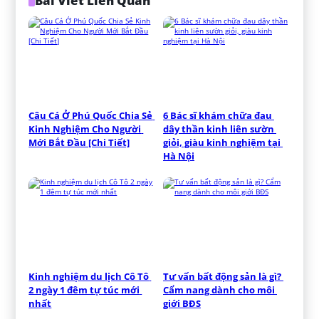
Bài Viết Liên Quan
Câu Cá Ở Phú Quốc Chia Sẻ 
6 Bác sĩ khám chữa đau 
Kinh Nghiệm Cho Người 
dây thần kinh liên sườn 
Mới Bắt Đầu [Chi Tiết]
giỏi, giàu kinh nghiệm tại 
Hà Nội
Kinh nghiệm du lịch Cô Tô 
Tư vấn bất động sản là gì? 
2 ngày 1 đêm tự túc mới 
Cẩm nang dành cho môi 
nhất
giới BĐS