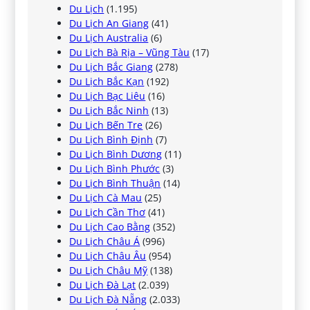
Du Lịch
(1.195)
Du Lịch An Giang
(41)
Du Lịch Australia
(6)
Du Lịch Bà Rịa – Vũng Tàu
(17)
Du Lịch Bắc Giang
(278)
Du Lịch Bắc Kạn
(192)
Du Lịch Bạc Liêu
(16)
Du Lịch Bắc Ninh
(13)
Du Lịch Bến Tre
(26)
Du Lịch Bình Định
(7)
Du Lịch Bình Dương
(11)
Du Lịch Bình Phước
(3)
Du Lịch Bình Thuận
(14)
Du Lịch Cà Mau
(25)
Du Lịch Cần Thơ
(41)
Du Lịch Cao Bằng
(352)
Du Lịch Châu Á
(996)
Du Lịch Châu Âu
(954)
Du Lịch Châu Mỹ
(138)
Du Lịch Đà Lạt
(2.039)
Du Lịch Đà Nẵng
(2.033)