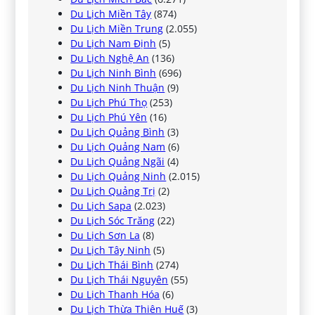
Du Lịch Miền Tây
(874)
Du Lịch Miền Trung
(2.055)
Du Lịch Nam Định
(5)
Du Lịch Nghệ An
(136)
Du Lịch Ninh Bình
(696)
Du Lịch Ninh Thuận
(9)
Du Lịch Phú Thọ
(253)
Du Lịch Phú Yên
(16)
Du Lịch Quảng Bình
(3)
Du Lịch Quảng Nam
(6)
Du Lịch Quảng Ngãi
(4)
Du Lịch Quảng Ninh
(2.015)
Du Lịch Quảng Trị
(2)
Du Lịch Sapa
(2.023)
Du Lịch Sóc Trăng
(22)
Du Lịch Sơn La
(8)
Du Lịch Tây Ninh
(5)
Du Lịch Thái Bình
(274)
Du Lịch Thái Nguyên
(55)
Du Lịch Thanh Hóa
(6)
Du Lịch Thừa Thiên Huế
(3)