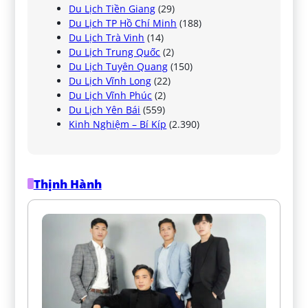
Du Lịch Tiền Giang
(29)
Du Lịch TP Hồ Chí Minh
(188)
Du Lịch Trà Vinh
(14)
Du Lịch Trung Quốc
(2)
Du Lịch Tuyên Quang
(150)
Du Lịch Vĩnh Long
(22)
Du Lịch Vĩnh Phúc
(2)
Du Lịch Yên Bái
(559)
Kinh Nghiệm – Bí Kíp
(2.390)
Thịnh Hành