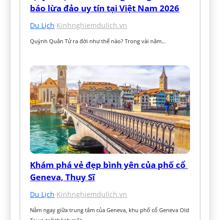
báo lừa đảo uy tín tại Việt Nam 2026
Du Lịch
·
Kinhnghiemdulich.vn
Quỳnh Quân Tử ra đời như thế nào? Trong vài năm…
Khám phá vẻ đẹp bình yên của phố cổ 
Geneva, Thụy Sĩ
Du Lịch
·
Kinhnghiemdulich.vn
Nằm ngay giữa trung tâm của Geneva, khu phố cổ Geneva Old 