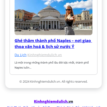
Ghé thăm thành phố Naples – nơi giao 
thoa văn hoá & lịch sử nước Ý
Du Lịch
·
Kinhnghiemdulich.vn
Là một trong những thành phố lâu đời bậc nhất, thành phố 
Naples luôn…
© 2024 Kinhnghiemdulich.vn. All rights reserved.
Kinhnghiemdulich
.vn