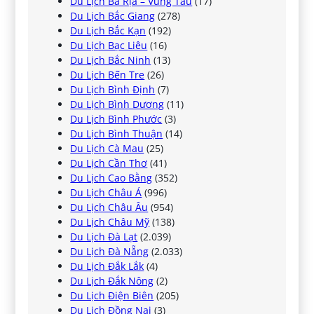
Du Lịch Bà Rịa – Vũng Tàu
(17)
Du Lịch Bắc Giang
(278)
Du Lịch Bắc Kạn
(192)
Du Lịch Bạc Liêu
(16)
Du Lịch Bắc Ninh
(13)
Du Lịch Bến Tre
(26)
Du Lịch Bình Định
(7)
Du Lịch Bình Dương
(11)
Du Lịch Bình Phước
(3)
Du Lịch Bình Thuận
(14)
Du Lịch Cà Mau
(25)
Du Lịch Cần Thơ
(41)
Du Lịch Cao Bằng
(352)
Du Lịch Châu Á
(996)
Du Lịch Châu Âu
(954)
Du Lịch Châu Mỹ
(138)
Du Lịch Đà Lạt
(2.039)
Du Lịch Đà Nẵng
(2.033)
Du Lịch Đắk Lắk
(4)
Du Lịch Đắk Nông
(2)
Du Lịch Điện Biên
(205)
Du Lịch Đồng Nai
(3)