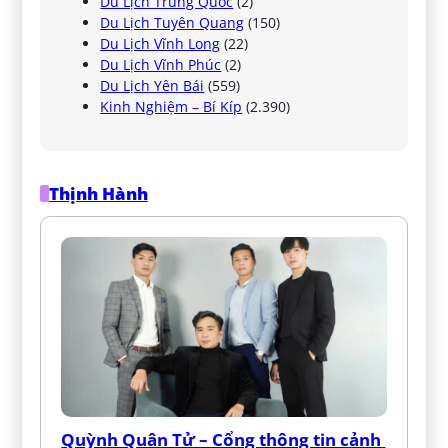
Du Lịch Trung Quốc
(2)
Du Lịch Tuyên Quang
(150)
Du Lịch Vĩnh Long
(22)
Du Lịch Vĩnh Phúc
(2)
Du Lịch Yên Bái
(559)
Kinh Nghiệm – Bí Kíp
(2.390)
Thịnh Hành
Quỳnh Quân Tử – Cổng thông tin cảnh 