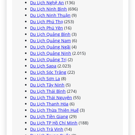
Du Lịch Nghệ An
(136)
Du Lịch Ninh Bình
(696)
Du Lịch Ninh Thuận
(9)
Du Lịch Phú Thọ
(253)
Du Lịch Phú Yên
(16)
Du Lịch Quảng Bình
(3)
Du Lịch Quảng Nam
(6)
Du Lịch Quảng Ngãi
(4)
Du Lịch Quảng Ninh
(2.015)
Du Lịch Quảng Trị
(2)
Du Lịch Sapa
(2.023)
Du Lịch Sóc Trăng
(22)
Du Lịch Sơn La
(8)
Du Lịch Tây Ninh
(5)
Du Lịch Thái Bình
(274)
Du Lịch Thái Nguyên
(55)
Du Lịch Thanh Hóa
(6)
Du Lịch Thừa Thiên Huế
(3)
Du Lịch Tiền Giang
(29)
Du Lịch TP Hồ Chí Minh
(188)
Du Lịch Trà Vinh
(14)