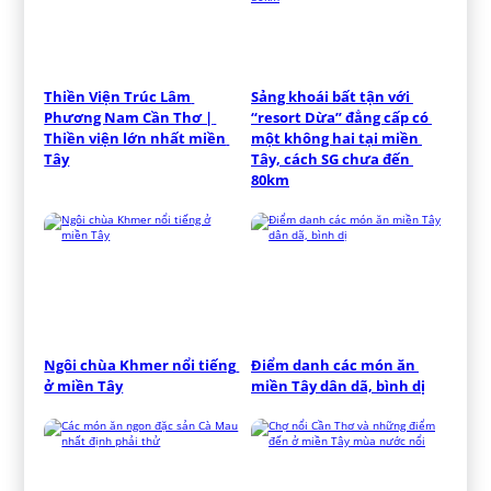
Thiền Viện Trúc Lâm 
Sảng khoái bất tận với 
Phương Nam Cần Thơ | 
“resort Dừa” đẳng cấp có 
Thiền viện lớn nhất miền 
một không hai tại miền 
Tây
Tây, cách SG chưa đến 
80km
Ngôi chùa Khmer nổi tiếng 
Điểm danh các món ăn 
ở miền Tây
miền Tây dân dã, bình dị