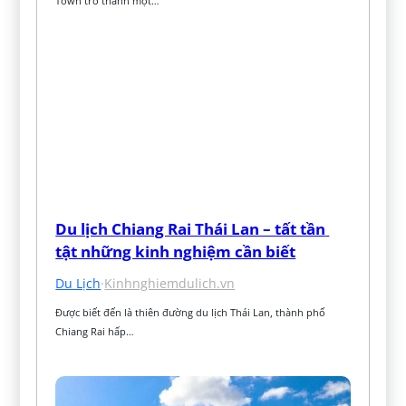
Town trở thành một…
Du lịch Chiang Rai Thái Lan – tất tần 
tật những kinh nghiệm cần biết
Du Lịch
·
Kinhnghiemdulich.vn
Được biết đến là thiên đường du lịch Thái Lan, thành phố 
Chiang Rai hấp…