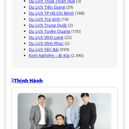
Du Lịch Thừa Thiên Huế
(3)
Du Lịch Tiền Giang
(29)
Du Lịch TP Hồ Chí Minh
(188)
Du Lịch Trà Vinh
(14)
Du Lịch Trung Quốc
(2)
Du Lịch Tuyên Quang
(150)
Du Lịch Vĩnh Long
(22)
Du Lịch Vĩnh Phúc
(2)
Du Lịch Yên Bái
(559)
Kinh Nghiệm – Bí Kíp
(2.390)
Thịnh Hành