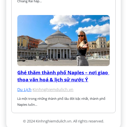
Chiang Rai hấp…
Ghé thăm thành phố Naples – nơi giao 
thoa văn hoá & lịch sử nước Ý
Du Lịch
·
Kinhnghiemdulich.vn
Là một trong những thành phố lâu đời bậc nhất, thành phố 
Naples luôn…
© 2024 Kinhnghiemdulich.vn. All rights reserved.