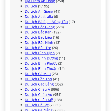
Địa Điểm Ăn Uống
(250)
Du Lịch
(1.195)
Du Lịch An Giang
(41)
Du Lịch Australia
(6)
Du Lịch Bà Rịa – Vũng Tàu
(17)
Du Lịch Bắc Giang
(278)
Du Lịch Bắc Kạn
(192)
Du Lịch Bạc Liêu
(16)
Du Lịch Bắc Ninh
(13)
Du Lịch Bến Tre
(26)
Du Lịch Bình Định
(7)
Du Lịch Bình Dương
(11)
Du Lịch Bình Phước
(3)
Du Lịch Bình Thuận
(14)
Du Lịch Cà Mau
(25)
Du Lịch Cần Thơ
(41)
Du Lịch Cao Bằng
(352)
Du Lịch Châu Á
(996)
Du Lịch Châu Âu
(954)
Du Lịch Châu Mỹ
(138)
Du Lịch Đà Lạt
(2.039)
Du Lịch Đà Nẵng
(2.033)