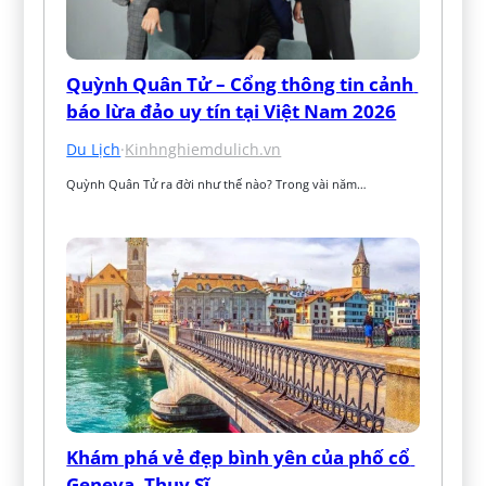
Quỳnh Quân Tử – Cổng thông tin cảnh 
báo lừa đảo uy tín tại Việt Nam 2026
Du Lịch
·
Kinhnghiemdulich.vn
Quỳnh Quân Tử ra đời như thế nào? Trong vài năm…
Khám phá vẻ đẹp bình yên của phố cổ 
Geneva, Thụy Sĩ