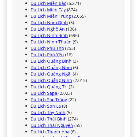
Du Lịch Miền Bắc
(6.271)
Du Lịch Miền Tây
(874)
Du Lịch Miền Trung
(2.055)
Du Lịch Nam Định
(5)
Du Lịch Nghệ An
(136)
Du Lịch Ninh Bình
(696)
Du Lịch Ninh Thuận
(9)
Du Lịch Phú Thọ
(253)
Du Lịch Phú Yên
(16)
Du Lịch Quảng Bình
(3)
Du Lịch Quảng Nam
(6)
Du Lịch Quảng Ngãi
(4)
Du Lịch Quảng Ninh
(2.015)
Du Lịch Quảng Trị
(2)
Du Lịch Sapa
(2.023)
Du Lịch Sóc Trăng
(22)
Du Lịch Sơn La
(8)
Du Lịch Tây Ninh
(5)
Du Lịch Thái Bình
(274)
Du Lịch Thái Nguyên
(55)
Du Lịch Thanh Hóa
(6)