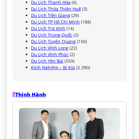
Du Lịch Thanh Hóa
(6)
Du Lịch Thừa Thiên Huế
(3)
Du Lịch Tiền Giang
(29)
Du Lịch TP Hồ Chí Minh
(188)
Du Lịch Trà Vinh
(14)
Du Lịch Trung Quốc
(2)
Du Lịch Tuyên Quang
(150)
Du Lịch Vĩnh Long
(22)
Du Lịch Vĩnh Phúc
(2)
Du Lịch Yên Bái
(559)
Kinh Nghiệm – Bí Kíp
(2.390)
Thịnh Hành