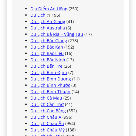
Địa Điểm Ăn Uống
(250)
Du Lịch
(1.195)
Du Lịch An Giang
(41)
Du Lịch Australia
(6)
Du Lịch Bà Rịa – Vũng Tàu
(17)
Du Lịch Bắc Giang
(278)
Du Lịch Bắc Kạn
(192)
Du Lịch Bạc Liêu
(16)
Du Lịch Bắc Ninh
(13)
Du Lịch Bến Tre
(26)
Du Lịch Bình Định
(7)
Du Lịch Bình Dương
(11)
Du Lịch Bình Phước
(3)
Du Lịch Bình Thuận
(14)
Du Lịch Cà Mau
(25)
Du Lịch Cần Thơ
(41)
Du Lịch Cao Bằng
(352)
Du Lịch Châu Á
(996)
Du Lịch Châu Âu
(954)
Du Lịch Châu Mỹ
(138)