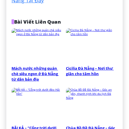
Nẵng Tại Đây
Bài Viết Liên Quan
Mách nước những quán 
Cicilia Đà Nẵng – Nơi thư 
chè siêu ngon ở Đà Nẵng 
giãn cho tâm hồn
từ dân bản địa
BÃI KẢ – “Cổng trời dưới 
Chùa Bồ Đề Đà Nẵng – Góc 