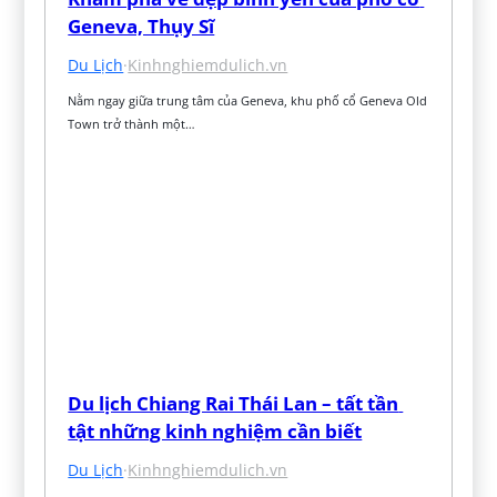
Geneva, Thụy Sĩ
Du Lịch
·
Kinhnghiemdulich.vn
Nằm ngay giữa trung tâm của Geneva, khu phố cổ Geneva Old 
Town trở thành một…
Du lịch Chiang Rai Thái Lan – tất tần 
tật những kinh nghiệm cần biết
Du Lịch
·
Kinhnghiemdulich.vn