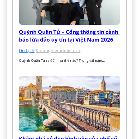
Quỳnh Quân Tử – Cổng thông tin cảnh 
báo lừa đảo uy tín tại Việt Nam 2026
Du Lịch
·
Kinhnghiemdulich.vn
Quỳnh Quân Tử ra đời như thế nào? Trong vài năm…
Khám phá vẻ đẹp bình yên của phố cổ 