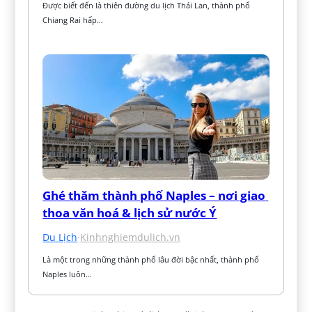
Được biết đến là thiên đường du lịch Thái Lan, thành phố 
Chiang Rai hấp…
Ghé thăm thành phố Naples – nơi giao 
thoa văn hoá & lịch sử nước Ý
Du Lịch
·
Kinhnghiemdulich.vn
Là một trong những thành phố lâu đời bậc nhất, thành phố 
Naples luôn…