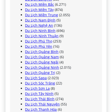
Du Lịch Miền Bắc
(6.271)
Du Lịch Miền Tây
(874)
Du Lịch Miền Trung
(2.055)
Du Lịch Nam Định
(5)
Du Lịch Nghệ An
(136)
Du Lịch Ninh Bình
(696)
Du Lịch Ninh Thuận
(9)
Du Lịch Phú Thọ
(253)
Du Lịch Phú Yên
(16)
Du Lịch Quảng Bình
(3)
Du Lịch Quảng Nam
(6)
Du Lịch Quảng Ngãi
(4)
Du Lịch Quảng Ninh
(2.015)
Du Lịch Quảng Trị
(2)
Du Lịch Sapa
(2.023)
Du Lịch Sóc Trăng
(22)
Du Lịch Sơn La
(8)
Du Lịch Tây Ninh
(5)
Du Lịch Thái Bình
(274)
Du Lịch Thái Nguyên
(55)
Du Lịch Thanh Hóa
(6)