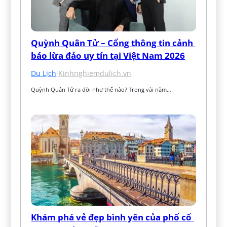
Quỳnh Quân Tử – Cổng thông tin cảnh 
báo lừa đảo uy tín tại Việt Nam 2026
Du Lịch
·
Kinhnghiemdulich.vn
Quỳnh Quân Tử ra đời như thế nào? Trong vài năm…
Khám phá vẻ đẹp bình yên của phố cổ 