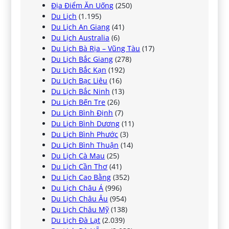
Địa Điểm Ăn Uống
(250)
Du Lịch
(1.195)
Du Lịch An Giang
(41)
Du Lịch Australia
(6)
Du Lịch Bà Rịa – Vũng Tàu
(17)
Du Lịch Bắc Giang
(278)
Du Lịch Bắc Kạn
(192)
Du Lịch Bạc Liêu
(16)
Du Lịch Bắc Ninh
(13)
Du Lịch Bến Tre
(26)
Du Lịch Bình Định
(7)
Du Lịch Bình Dương
(11)
Du Lịch Bình Phước
(3)
Du Lịch Bình Thuận
(14)
Du Lịch Cà Mau
(25)
Du Lịch Cần Thơ
(41)
Du Lịch Cao Bằng
(352)
Du Lịch Châu Á
(996)
Du Lịch Châu Âu
(954)
Du Lịch Châu Mỹ
(138)
Du Lịch Đà Lạt
(2.039)