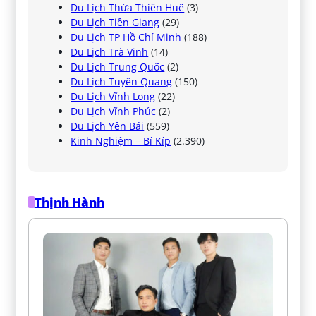
Du Lịch Thừa Thiên Huế
(3)
Du Lịch Tiền Giang
(29)
Du Lịch TP Hồ Chí Minh
(188)
Du Lịch Trà Vinh
(14)
Du Lịch Trung Quốc
(2)
Du Lịch Tuyên Quang
(150)
Du Lịch Vĩnh Long
(22)
Du Lịch Vĩnh Phúc
(2)
Du Lịch Yên Bái
(559)
Kinh Nghiệm – Bí Kíp
(2.390)
Thịnh Hành