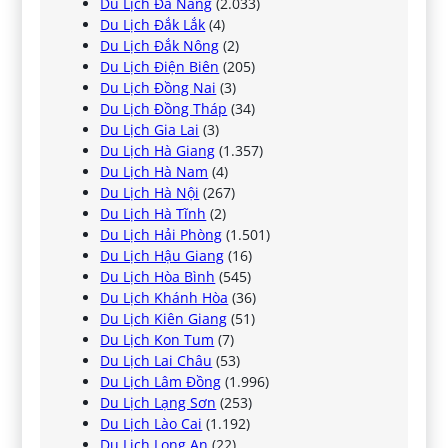
Du Lịch Đà Nẵng
(2.033)
Du Lịch Đắk Lắk
(4)
Du Lịch Đắk Nông
(2)
Du Lịch Điện Biên
(205)
Du Lịch Đồng Nai
(3)
Du Lịch Đồng Tháp
(34)
Du Lịch Gia Lai
(3)
Du Lịch Hà Giang
(1.357)
Du Lịch Hà Nam
(4)
Du Lịch Hà Nội
(267)
Du Lịch Hà Tĩnh
(2)
Du Lịch Hải Phòng
(1.501)
Du Lịch Hậu Giang
(16)
Du Lịch Hòa Bình
(545)
Du Lịch Khánh Hòa
(36)
Du Lịch Kiên Giang
(51)
Du Lịch Kon Tum
(7)
Du Lịch Lai Châu
(53)
Du Lịch Lâm Đồng
(1.996)
Du Lịch Lạng Sơn
(253)
Du Lịch Lào Cai
(1.192)
Du Lịch Long An
(22)