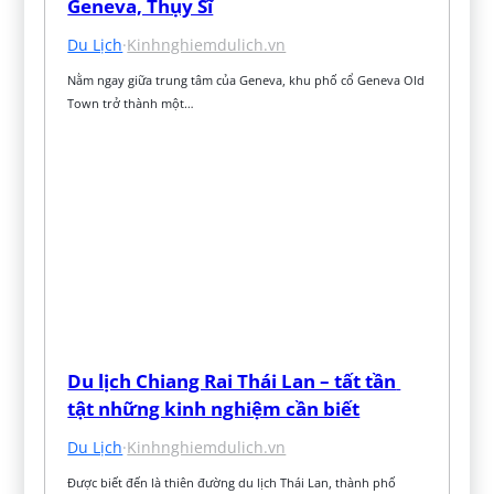
Geneva, Thụy Sĩ
Du Lịch
·
Kinhnghiemdulich.vn
Nằm ngay giữa trung tâm của Geneva, khu phố cổ Geneva Old 
Town trở thành một…
Du lịch Chiang Rai Thái Lan – tất tần 
tật những kinh nghiệm cần biết
Du Lịch
·
Kinhnghiemdulich.vn
Được biết đến là thiên đường du lịch Thái Lan, thành phố 