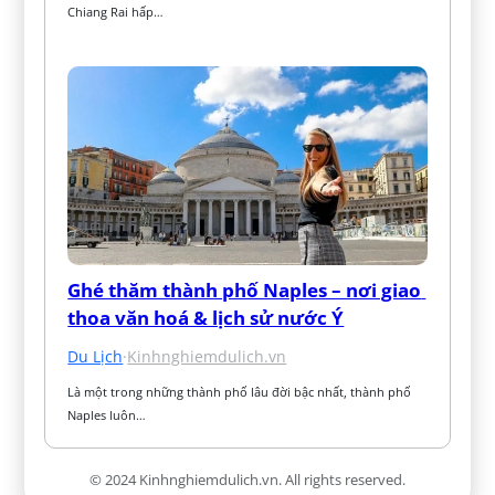
Chiang Rai hấp…
Ghé thăm thành phố Naples – nơi giao 
thoa văn hoá & lịch sử nước Ý
Du Lịch
·
Kinhnghiemdulich.vn
Là một trong những thành phố lâu đời bậc nhất, thành phố 
Naples luôn…
© 2024 Kinhnghiemdulich.vn. All rights reserved.