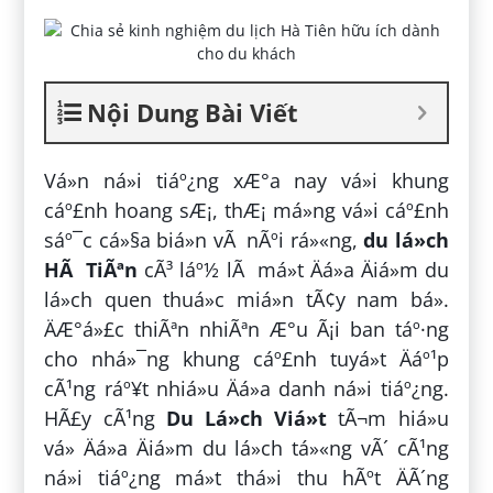
Nội Dung Bài Viết
Vá»n ná»i tiáº¿ng xÆ°a nay vá»i khung
cáº£nh hoang sÆ¡, thÆ¡ má»ng vá»i cáº£nh
sáº¯c cá»§a biá»n vÃ nÃºi rá»«ng,
du lá»ch
HÃ TiÃªn
cÃ³ láº½ lÃ má»t Äá»a Äiá»m du
lá»ch quen thuá»c miá»n tÃ¢y nam bá».
ÄÆ°á»£c thiÃªn nhiÃªn Æ°u Ã¡i ban táº·ng
cho nhá»¯ng khung cáº£nh tuyá»t Äáº¹p
cÃ¹ng ráº¥t nhiá»u Äá»a danh ná»i tiáº¿ng.
HÃ£y cÃ¹ng
Du Lá»ch Viá»t
tÃ¬m hiá»u
vá» Äá»a Äiá»m du lá»ch tá»«ng vÃ´ cÃ¹ng
ná»i tiáº¿ng má»t thá»i thu hÃºt ÄÃ´ng