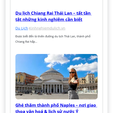
Du lịch Chiang Rai Thái Lan – tất tần 
tật những kinh nghiệm cần biết
Du Lịch
·
Kinhnghiemdulich.vn
Được biết đến là thiên đường du lịch Thái Lan, thành phố 
Chiang Rai hấp…
Ghé thăm thành phố Naples – nơi giao 
thoa văn hoá & lịch sử nước Ý