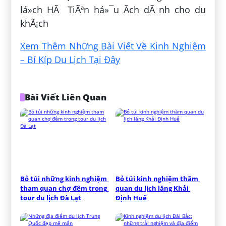
lá»ch HÃ TiÃªn há»¯u Ã­ch dÃ nh cho du
khÃ¡ch
Xem Thêm Những Bài Viết Về Kinh Nghiệm
– Bí Kíp Du Lịch Tại Đây
Bài Viết Liên Quan
Bỏ túi những kinh nghiệm 
Bỏ túi kinh nghiệm thăm 
tham quan chợ đêm trong 
quan du lịch lăng Khải 
tour du lịch Đà Lạt
Định Huế