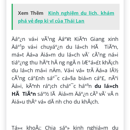
Xem Thêm
Kinh nghiệm du lịch, khám
phá vẻ đẹp kì vĩ của Thái Lan
Äáº¿n vá»i vÃ¹ng Äáº¥t KiÃªn Giang xinh
Äáº¹p vá»i chuyáº¿n du lá»ch HÃ TiÃªn,
má»t Äá»a Äiá»m du lá»ch vÃ´ cÃ¹ng ná»i
tiáº¿ng thu hÃºt hÃ ng ngÃ n lÆ°á»£t khÃ¡ch
du lá»ch má»i nÄm. Vá»i vá» trÃ­ Äá»a lÃ½
cÃ¹ng cáº£nh sáº¯c cá»§a biá»n cáº£, nÃºi
Äá»i, kÃªnh ráº¡ch cháº¯c háº³n
du lá»ch
HÃ TiÃªn
sáº½ lÃ Äiá»m Äáº¿n cÃ³ vÃ´ vÃ n
Äiá»u thÃº vá» dÃ nh cho du khÃ¡ch.
ÄÄng bá»i:
Máº¡nh BÃ¹i Duy
Tá»« khoÃ¡: Chia sáº» kinh nghiá»m du