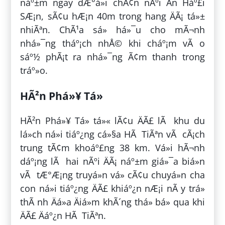
náº±m ngay dÆ°á»i chÃ¢n nÃºi An Háº£i
SÆ¡n, sÃ¢u hÆ¡n 40m trong hang ÄÃ¡ tá»±
nhiÃªn. ChÃ¹a sá» há»¯u cho mÃ¬nh
nhá»¯ng tháº¡ch nhÅ© khi cháº¡m vÃ o
sáº½ phÃ¡t ra nhá»¯ng Ã¢m thanh trong
tráº»o.
HÃ²n Phá»¥ Tá»­
HÃ²n Phá»¥ Tá»­ tá»« lÃ¢u ÄÃ£ lÃ khu du
lá»ch ná»i tiáº¿ng cá»§a HÃ TiÃªn vÃ cÃ¡ch
trung tÃ¢m khoáº£ng 38 km. Vá»i hÃ¬nh
dáº¡ng lÃ hai nÃºi ÄÃ¡ náº±m giá»¯a biá»n
vÃ tÆ°Æ¡ng truyá»n vá» cÃ¢u chuyá»n cha
con ná»i tiáº¿ng ÄÃ£ khiáº¿n nÆ¡i nÃ y trá»
thÃ nh Äá»a Äiá»m khÃ´ng thá» bá» qua khi
ÄÃ£ Äáº¿n HÃ TiÃªn.