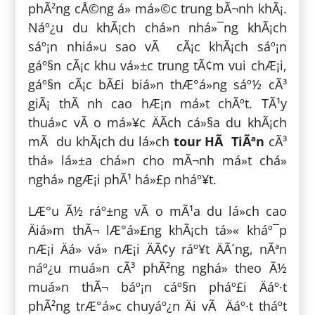
phÃ²ng cÅ©ng á» má»©c trung bÃ¬nh khÃ¡.
Náº¿u du khÃ¡ch chá»n nhá»¯ng khÃ¡ch
sáº¡n nhiá»u sao vÃ cÃ¡c khÃ¡ch sáº¡n
gáº§n cÃ¡c khu vá»±c trung tÃ¢m vui chÆ¡i,
gáº§n cÃ¡c bÃ£i biá»n thÆ°á»ng sáº½ cÃ³
giÃ¡ thÃ nh cao hÆ¡n má»t chÃºt. TÃ¹y
thuá»c vÃ o má»¥c ÄÃ­ch cá»§a du khÃ¡ch
mÃ du khÃ¡ch du lá»ch
tour HÃ TiÃªn
cÃ³
thá» lá»±a chá»n cho mÃ¬nh má»t chá»
nghá» ngÆ¡i phÃ¹ há»£p nháº¥t.
LÆ°u Ã½ ráº±ng vÃ o mÃ¹a du lá»ch cao
Äiá»m thÃ¬ lÆ°á»£ng khÃ¡ch tá»« kháº¯p
nÆ¡i Äá» vá» nÆ¡i ÄÃ¢y ráº¥t ÄÃ´ng, nÃªn
náº¿u muá»n cÃ³ phÃ²ng nghá» theo Ã½
muá»n thÃ¬ báº¡n cáº§n pháº£i Äáº·t
phÃ²ng trÆ°á»c chuyáº¿n Äi vÃ Äáº·t tháº­t