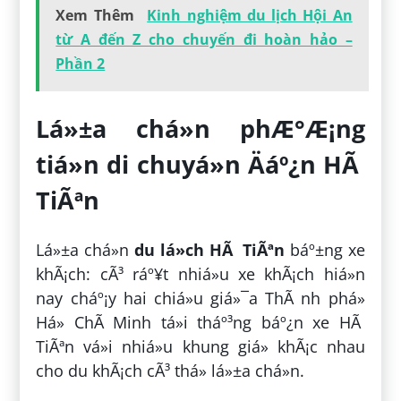
Xem Thêm
Kinh nghiệm du lịch Hội An
từ A đến Z cho chuyến đi hoàn hảo –
Phần 2
Lá»±a chá»n phÆ°Æ¡ng
tiá»n di chuyá»n Äáº¿n HÃ
TiÃªn
Lá»±a chá»n
du lá»ch HÃ TiÃªn
báº±ng xe
khÃ¡ch: cÃ³ ráº¥t nhiá»u xe khÃ¡ch hiá»n
nay cháº¡y hai chiá»u giá»¯a ThÃ nh phá»
Há» ChÃ­ Minh tá»i tháº³ng báº¿n xe HÃ
TiÃªn vá»i nhiá»u khung giá» khÃ¡c nhau
cho du khÃ¡ch cÃ³ thá» lá»±a chá»n.