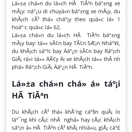
Lá»±a chá»n du lá»ch HÃ TiÃªn báº±ng xe
mÃ¡y: náº¿u di chuyá»n báº±ng xe mÃ¡y, du
khÃ¡ch cÃ³ thá» cháº¡y theo quá»c lá» 1
hoáº·c quá»c lá» 62.
Lá»±a chá»n du lá»ch HÃ TiÃªn báº±ng
mÃ¡y bay: tá»« sÃ¢n bay TÃ¢n SÆ¡n Nháº¥t,
du khÃ¡ch sáº½ bay Äáº¿n sÃ¢n bay Ráº¡ch
GiÃ¡ rá»i tá»« ÄÃ¢y Äi xe khÃ¡ch tá»« thÃ nh
phá» Ráº¡ch GiÃ¡ Äáº¿n HÃ TiÃªn.
Lá»±a chá»n chá» á» táº¡i
HÃ TiÃªn
Du khÃ¡ch cÃ³ thá» khÃ´ng cáº§n quÃ¡ lo
láº¯ng khi cÃ¡c nhÃ nghá» hay cÃ¡c khÃ¡ch
sáº¡n á» HÃ TiÃªn cÃ³ khÃ¡ nhiá»u, giÃ¡ cáº£