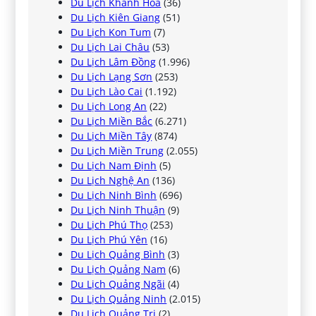
Du Lịch Khánh Hòa
(36)
Du Lịch Kiên Giang
(51)
Du Lịch Kon Tum
(7)
Du Lịch Lai Châu
(53)
Du Lịch Lâm Đồng
(1.996)
Du Lịch Lạng Sơn
(253)
Du Lịch Lào Cai
(1.192)
Du Lịch Long An
(22)
Du Lịch Miền Bắc
(6.271)
Du Lịch Miền Tây
(874)
Du Lịch Miền Trung
(2.055)
Du Lịch Nam Định
(5)
Du Lịch Nghệ An
(136)
Du Lịch Ninh Bình
(696)
Du Lịch Ninh Thuận
(9)
Du Lịch Phú Thọ
(253)
Du Lịch Phú Yên
(16)
Du Lịch Quảng Bình
(3)
Du Lịch Quảng Nam
(6)
Du Lịch Quảng Ngãi
(4)
Du Lịch Quảng Ninh
(2.015)
Du Lịch Quảng Trị
(2)