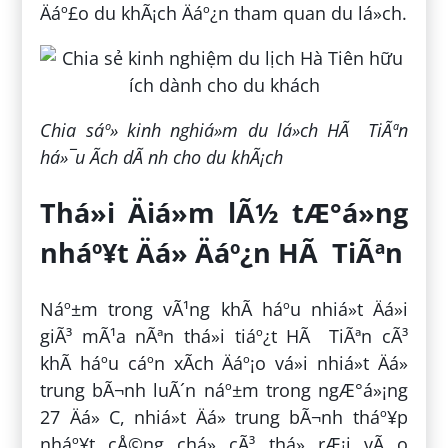
Äáº£o du khÃ¡ch Äáº¿n tham quan du lá»ch.
Chia sáº» kinh nghiá»m du lá»ch HÃ TiÃªn
há»¯u Ã­ch dÃ nh cho du khÃ¡ch
Thá»i Äiá»m lÃ½ tÆ°á»ng
nháº¥t Äá» Äáº¿n HÃ TiÃªn
Náº±m trong vÃ¹ng khÃ­ háº­u nhiá»t Äá»i
giÃ³ mÃ¹a nÃªn thá»i tiáº¿t HÃ TiÃªn cÃ³
khÃ­ háº­u cáº­n xÃ­ch Äáº¡o vá»i nhiá»t Äá»
trung bÃ¬nh luÃ´n náº±m trong ngÆ°á»¡ng
27 Äá» C, nhiá»t Äá» trung bÃ¬nh tháº¥p
nháº¥t cÅ©ng chá» cÃ³ thá» rÆ¡i vÃ o