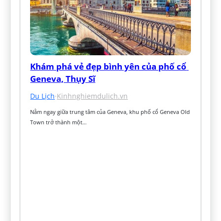
Khám phá vẻ đẹp bình yên của phố cổ 
Geneva, Thụy Sĩ
Du Lịch
·
Kinhnghiemdulich.vn
Nằm ngay giữa trung tâm của Geneva, khu phố cổ Geneva Old 
Town trở thành một…