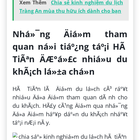
Xem Thêm
Chia sẻ kinh nghiệm du lịch
Tràng An mùa thu hữu ích dành cho bạn
Nhá»¯ng Äiá»m tham
quan ná»i tiáº¿ng táº¡i HÃ
TiÃªn ÄÆ°á»£c nhiá»u du
khÃ¡ch lá»±a chá»n
HÃ TiÃªn lÃ Äiá»m du lá»ch cÃ³ ráº¥t
nhiá»u Äá»a Äiá»m tham quan dÃ nh cho
du khÃ¡ch. HÃ£y cÃ¹ng Äiá»m qua nhá»¯ng
Äá»a Äiá»m háº¥p dáº«n du khÃ¡ch nháº¥t
táº¡i nÆ¡i nÃ y.