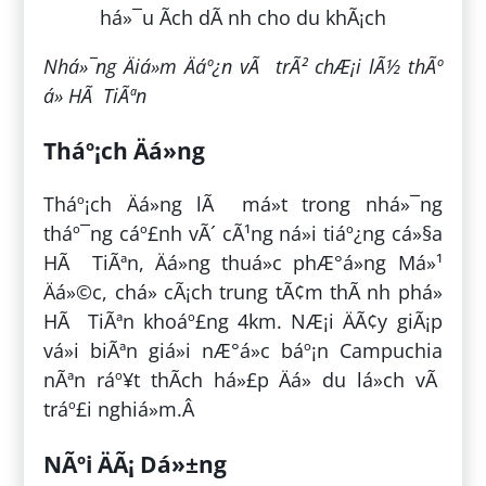
Nhá»¯ng Äiá»m Äáº¿n vÃ trÃ² chÆ¡i lÃ½ thÃº
á» HÃ TiÃªn
Tháº¡ch Äá»ng
Tháº¡ch Äá»ng lÃ má»t trong nhá»¯ng
tháº¯ng cáº£nh vÃ´ cÃ¹ng ná»i tiáº¿ng cá»§a
HÃ TiÃªn, Äá»ng thuá»c phÆ°á»ng Má»¹
Äá»©c, chá» cÃ¡ch trung tÃ¢m thÃ nh phá»
HÃ TiÃªn khoáº£ng 4km. NÆ¡i ÄÃ¢y giÃ¡p
vá»i biÃªn giá»i nÆ°á»c báº¡n Campuchia
nÃªn ráº¥t thÃ­ch há»£p Äá» du lá»ch vÃ
tráº£i nghiá»m.Â
NÃºi ÄÃ¡ Dá»±ng