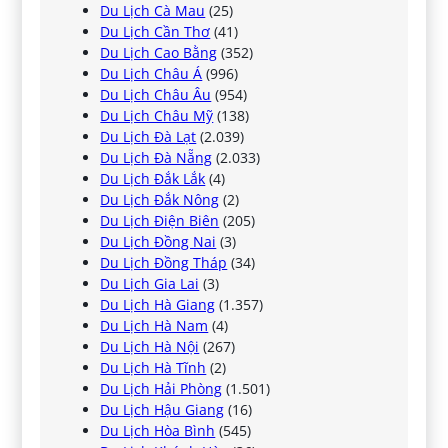
Du Lịch Cà Mau
(25)
Du Lịch Cần Thơ
(41)
Du Lịch Cao Bằng
(352)
Du Lịch Châu Á
(996)
Du Lịch Châu Âu
(954)
Du Lịch Châu Mỹ
(138)
Du Lịch Đà Lạt
(2.039)
Du Lịch Đà Nẵng
(2.033)
Du Lịch Đắk Lắk
(4)
Du Lịch Đắk Nông
(2)
Du Lịch Điện Biên
(205)
Du Lịch Đồng Nai
(3)
Du Lịch Đồng Tháp
(34)
Du Lịch Gia Lai
(3)
Du Lịch Hà Giang
(1.357)
Du Lịch Hà Nam
(4)
Du Lịch Hà Nội
(267)
Du Lịch Hà Tĩnh
(2)
Du Lịch Hải Phòng
(1.501)
Du Lịch Hậu Giang
(16)
Du Lịch Hòa Bình
(545)