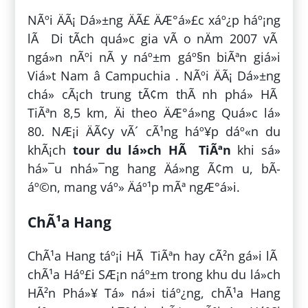
NÃºi ÄÃ¡ Dá»±ng ÄÃ£ ÄÆ°á»£c xáº¿p háº¡ng
lÃ Di tÃ­ch quá»c gia vÃ o nÄm 2007 vÃ
ngá»n nÃºi nÃ y náº±m gáº§n biÃªn giá»i
Viá»t Nam â Campuchia . NÃºi ÄÃ¡ Dá»±ng
chá» cÃ¡ch trung tÃ¢m thÃ nh phá» HÃ
TiÃªn 8,5 km, Äi theo ÄÆ°á»ng Quá»c lá»
80. NÆ¡i ÄÃ¢y vÃ´ cÃ¹ng háº¥p dáº«n du
khÃ¡ch
tour du lá»ch HÃ TiÃªn
khi sá»
há»¯u nhá»¯ng hang Äá»ng Ã¢m u, bÃ­
áº©n, mang váº» Äáº¹p mÃª ngÆ°á»i.
ChÃ¹a Hang
ChÃ¹a Hang táº¡i HÃ TiÃªn hay cÃ²n gá»i lÃ
chÃ¹a Háº£i SÆ¡n náº±m trong khu du lá»ch
HÃ²n Phá»¥ Tá»­ ná»i tiáº¿ng, chÃ¹a Hang