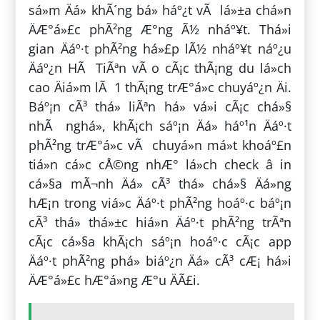
sá»m Äá» khÃ´ng bá» háº¿t vÃ lá»±a chá»n
ÄÆ°á»£c phÃ²ng Æ°ng Ã½ nháº¥t. Thá»i
gian Äáº·t phÃ²ng há»£p lÃ½ nháº¥t náº¿u
Äáº¿n HÃ TiÃªn vÃ o cÃ¡c thÃ¡ng du lá»ch
cao Äiá»m lÃ 1 thÃ¡ng trÆ°á»c chuyáº¿n Äi.
Báº¡n cÃ³ thá» liÃªn há» vá»i cÃ¡c chá»§
nhÃ nghá», khÃ¡ch sáº¡n Äá» háº¹n Äáº·t
phÃ²ng trÆ°á»c vÃ chuyá»n má»t khoáº£n
tiá»n cá»c cÅ©ng nhÆ° lá»ch check â in
cá»§a mÃ¬nh Äá» cÃ³ thá» chá»§ Äá»ng
hÆ¡n trong viá»c Äáº·t phÃ²ng hoáº·c báº¡n
cÃ³ thá» thá»±c hiá»n Äáº·t phÃ²ng trÃªn
cÃ¡c cá»§a khÃ¡ch sáº¡n hoáº·c cÃ¡c app
Äáº·t phÃ²ng phá» biáº¿n Äá» cÃ³ cÆ¡ há»i
ÄÆ°á»£c hÆ°á»ng Æ°u ÄÃ£i.