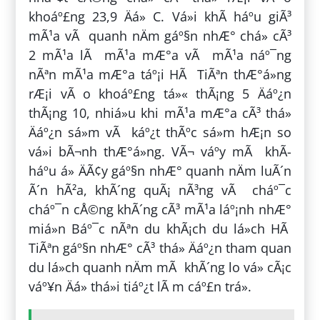
khoáº£ng 23,9 Äá» C. Vá»i khÃ­ háº­u giÃ³
mÃ¹a vÃ quanh nÄm gáº§n nhÆ° chá» cÃ³
2 mÃ¹a lÃ mÃ¹a mÆ°a vÃ mÃ¹a náº¯ng
nÃªn mÃ¹a mÆ°a táº¡i HÃ TiÃªn thÆ°á»ng
rÆ¡i vÃ o khoáº£ng tá»« thÃ¡ng 5 Äáº¿n
thÃ¡ng 10, nhiá»u khi mÃ¹a mÆ°a cÃ³ thá»
Äáº¿n sá»m vÃ káº¿t thÃºc sá»m hÆ¡n so
vá»i bÃ¬nh thÆ°á»ng. VÃ¬ váº­y mÃ khÃ­
háº­u á» ÄÃ¢y gáº§n nhÆ° quanh nÄm luÃ´n
Ã´n hÃ²a, khÃ´ng quÃ¡ nÃ³ng vÃ cháº¯c
cháº¯n cÅ©ng khÃ´ng cÃ³ mÃ¹a láº¡nh nhÆ°
miá»n Báº¯c nÃªn du khÃ¡ch du lá»ch HÃ
TiÃªn gáº§n nhÆ° cÃ³ thá» Äáº¿n tham quan
du lá»ch quanh nÄm mÃ khÃ´ng lo vá» cÃ¡c
váº¥n Äá» thá»i tiáº¿t lÃ m cáº£n trá».