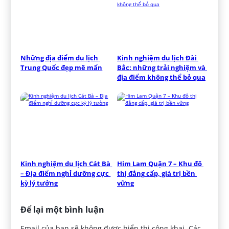
Những địa điểm du lịch 
Kinh nghiệm du lịch Đài 
Trung Quốc đẹp mê mẩn
Bắc: những trải nghiệm và 
địa điểm không thể bỏ qua
Kinh nghiệm du lịch Cát Bà 
Him Lam Quận 7 – Khu đô 
– Địa điểm nghỉ dưỡng cực 
thị đẳng cấp, giá trị bền 
kỳ lý tưởng
vững
Để lại một bình luận
Email của bạn sẽ không được hiển thị công khai.
Các