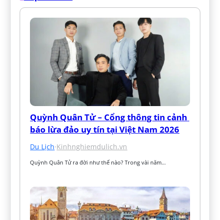
Quỳnh Quân Tử – Cổng thông tin cảnh 
báo lừa đảo uy tín tại Việt Nam 2026
Du Lịch
·
Kinhnghiemdulich.vn
Quỳnh Quân Tử ra đời như thế nào? Trong vài năm…