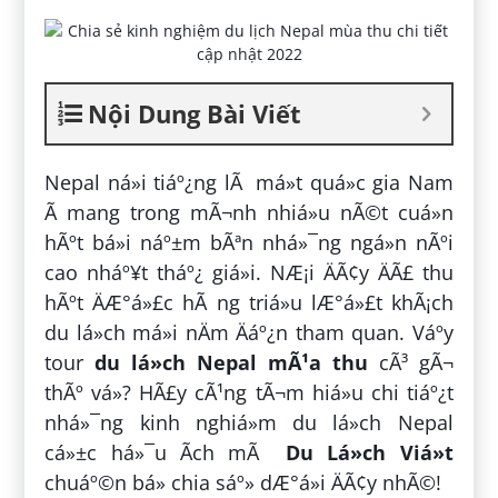
Nội Dung Bài Viết
Nepal ná»i tiáº¿ng lÃ má»t quá»c gia Nam
Ã mang trong mÃ¬nh nhiá»u nÃ©t cuá»n
hÃºt bá»i náº±m bÃªn nhá»¯ng ngá»n nÃºi
cao nháº¥t tháº¿ giá»i. NÆ¡i ÄÃ¢y ÄÃ£ thu
hÃºt ÄÆ°á»£c hÃ ng triá»u lÆ°á»£t khÃ¡ch
du lá»ch má»i nÄm Äáº¿n tham quan. Váº­y
tour
du lá»ch Nepal mÃ¹a thu
cÃ³ gÃ¬
thÃº vá»? HÃ£y cÃ¹ng tÃ¬m hiá»u chi tiáº¿t
nhá»¯ng kinh nghiá»m du lá»ch Nepal
cá»±c há»¯u Ã­ch mÃ
Du Lá»ch Viá»t
chuáº©n bá» chia sáº» dÆ°á»i ÄÃ¢y nhÃ©!