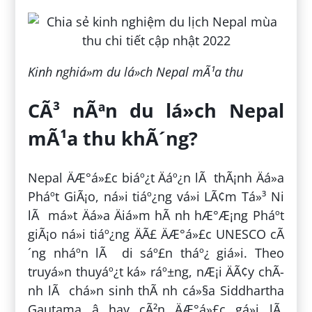
Kinh nghiá»m du lá»ch Nepal mÃ¹a thu
CÃ³ nÃªn du lá»ch Nepal
mÃ¹a thu khÃ´ng?
Nepal ÄÆ°á»£c biáº¿t Äáº¿n lÃ thÃ¡nh Äá»a
Pháº­t GiÃ¡o, ná»i tiáº¿ng vá»i LÃ¢m Tá»³ Ni
lÃ má»t Äá»a Äiá»m hÃ nh hÆ°Æ¡ng Pháº­t
giÃ¡o ná»i tiáº¿ng ÄÃ£ ÄÆ°á»£c UNESCO cÃ
´ng nháº­n lÃ di sáº£n tháº¿ giá»i. Theo
truyá»n thuyáº¿t ká» ráº±ng, nÆ¡i ÄÃ¢y chÃ­
nh lÃ chá»n sinh thÃ nh cá»§a Siddhartha
Gautama â hay cÃ²n ÄÆ°á»£c gá»i lÃ