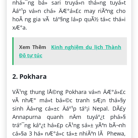
nhá»¯ng bá» sari truyá»n thá»ng tuyá»t
Äáº¹p vá»n chá» ÄÆ°á»£c may riÃªng cho
hoÃ ng gia vÃ táº§ng lá»p quÃ½ tá»c thá»i
xÆ°a.
Xem Thêm
Kinh nghiệm du lịch Thành
Đô tự túc
2. Pokhara
VÃ¹ng thung lÅ©ng Pokhara vá»n ÄÆ°á»£c
vÃ­ nhÆ° má»t bá»©c tranh sÆ¡n thá»§y
sinh Äá»ng cá»±c Äáº¹p táº¡i Nepal. DÃ£y
Annapurna quanh nÄm tuyáº¿t phá»§
tráº¯ng káº¿t há»£p cÃ¹ng sá»± yÃªn bÃ¬nh
cá»§a 3 há» nÆ°á»c tá»± nhiÃªn lÃ Phewa,