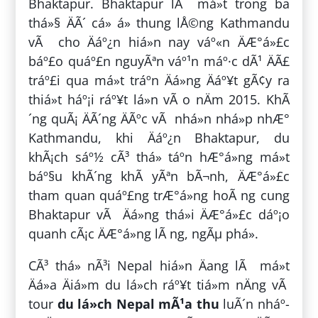
Bhaktapur. Bhaktapur lÃ má»t trong ba
thá»§ ÄÃ´ cá» á» thung lÅ©ng Kathmandu
vÃ cho Äáº¿n hiá»n nay váº«n ÄÆ°á»£c
báº£o quáº£n nguyÃªn váº¹n máº·c dÃ¹ ÄÃ£
tráº£i qua má»t tráº­n Äá»ng Äáº¥t gÃ¢y ra
thiá»t háº¡i ráº¥t lá»n vÃ o nÄm 2015. KhÃ
´ng quÃ¡ ÄÃ´ng ÄÃºc vÃ nhá»n nhá»p nhÆ°
Kathmandu, khi Äáº¿n Bhaktapur, du
khÃ¡ch sáº½ cÃ³ thá» táº­n hÆ°á»ng má»t
báº§u khÃ´ng khÃ­ yÃªn bÃ¬nh, ÄÆ°á»£c
tham quan quáº£ng trÆ°á»ng hoÃ ng cung
Bhaktapur vÃ Äá»ng thá»i ÄÆ°á»£c dáº¡o
quanh cÃ¡c ÄÆ°á»ng lÃ ng, ngÃµ phá».
CÃ³ thá» nÃ³i Nepal hiá»n Äang lÃ má»t
Äá»a Äiá»m du lá»ch ráº¥t tiá»m nÄng vÃ
tour
du lá»ch Nepal mÃ¹a thu
luÃ´n nháº­