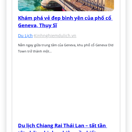
Khám phá vẻ đẹp bình yên của phố cổ 
Geneva, Thụy Sĩ
Du Lịch
·
Kinhnghiemdulich.vn
Nằm ngay giữa trung tâm của Geneva, khu phố cổ Geneva Old 
Town trở thành một…
Du lịch Chiang Rai Thái Lan – tất tần 