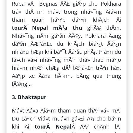
Rupa vÃ Begnas ÄÃ£ giÃºp cho Pokhara
trá» thÃ nh má»t trong nhá»¯ng Äiá»m
tham quan háº¥p dáº«n khÃ¡ch Äi
tourÂ Nepal mÃ¹a thu
ghÃ© thÄm.
Nhá»¯ng nÄm gáº§n ÄÃ¢y, Pokhara Äang
dáº§n ÄÆ°á»£c du khÃ¡ch biáº¿t Äáº¿n
nhiá»u hÆ¡n khi báº¯t Äáº§u phÃ¡t triá»n du
lá»ch vá»i nhá»¯ng mÃ´n thá» thao máº¡o
hiá»m nhÆ° chÆ¡i dÃ¹ lÆ°á»£n trÃªn há»,
Äáº¡p xe Äá»a hÃ¬nh, bÄng qua thung
lÅ©ng,..
3. Bhaktapur
Má»t Äá»a Äiá»m tham quan thÃº vá» mÃ
Du Lá»ch Viá»t muá»n gá»£i Ã½ cho báº¡n
khi Äi
tourÂ Nepal
Â ÄÃ³ chÃ­nh lÃ