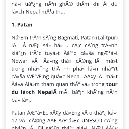
ná»i tiáº¿ng nÃªn ghÃ© thÄm khi Äi du
lá»ch Nepal mÃ¹a thu.
1. Patan
Náº±m trÃªn sÃ´ng Bagmati, Patan (Lalitpur)
lÃ Â nÆ¡i sá» há»¯u cÃ¡c cÃ´ng trÃ¬nh
kiáº¿n trÃºc tuyá»t Äáº¹p cá»§a ngÆ°á»i
Newari vÃ Äá»ng thá»i cÅ©ng lÃ má»t
trong nhá»¯ng thÃ nh phá» lá»n nháº¥t
cá»§a VÆ°Æ¡ng quá»c Nepal. ÄÃ¢y lÃ má»t
Äá»a Äiá»m tham quan thÃº vá» trong
tour
du lá»ch NepalÂ
mÃ báº¡n khÃ´ng nÃªn
bá» lá»¡.
Patan ÄÆ°á»£c xÃ¢y dá»±ng vÃ o tháº¿ ká»·
17 vÃ cÅ©ng ÄÃ£ ÄÆ°á»£c UNESCO cÃ´ng
nháº­n lÃ Di sáº£n tháº¿ giá»i. NÆ¡i ÄÃ¢y