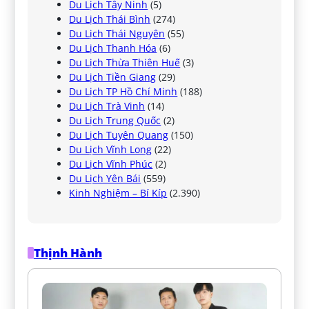
Du Lịch Tây Ninh
(5)
Du Lịch Thái Bình
(274)
Du Lịch Thái Nguyên
(55)
Du Lịch Thanh Hóa
(6)
Du Lịch Thừa Thiên Huế
(3)
Du Lịch Tiền Giang
(29)
Du Lịch TP Hồ Chí Minh
(188)
Du Lịch Trà Vinh
(14)
Du Lịch Trung Quốc
(2)
Du Lịch Tuyên Quang
(150)
Du Lịch Vĩnh Long
(22)
Du Lịch Vĩnh Phúc
(2)
Du Lịch Yên Bái
(559)
Kinh Nghiệm – Bí Kíp
(2.390)
Thịnh Hành