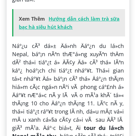
Xem Thêm
Hướng dẫn cách làm trà sữa
bạc hà siêu hút khách
Náº¿u cÃ³ dá»± Äá»nh Äáº¿n du lá»ch
Nepal, báº¡n nÃªn thÆ°á»ng xuyÃªn thÄm
dÃ² thá»i tiáº¿t á» ÄÃ¢y Äá» cÃ³ thá» lÃªn
káº¿ hoáº¡ch chi tiáº¿t nháº¥t. Thá»i gian
tá»t nháº¥t Äá» báº¡n cÃ³ thá» Äáº¿n thÃ¡m
hiá»m cÃ¡c ngá»n nÃºi vÃ phong cáº£nh á»
Äáº¥t nÆ°á»c nÃ y lÃ vÃ o mÃ¹a khÃ´ tá»«
thÃ¡ng 10 cho Äáº¿n thÃ¡ng 11. LÃºc nÃ y,
thá»i tiáº¿t ráº¥t trong lÃ nh, dá»u mÃ¡t vá»i
mÃ u xanh cá»§a cÃ¢y cá»i vÃ sau ÄÃ³ lÃ
giÃ³ mÃ¹a. Äáº·c biá»t, Äi
tour du lá»ch
Nepal mÃ¹a thu
, báº¡n cÃ²n cÃ³ thá» tráº£i