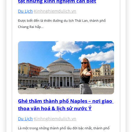
tật những kinh nghiệm cần biết
Du Lịch
·
Kinhnghiemdulich.vn
Được biết đến là thiên đường du lịch Thái Lan, thành phố 
Chiang Rai hấp…
Ghé thăm thành phố Naples – nơi giao 
thoa văn hoá & lịch sử nước Ý
Du Lịch
·
Kinhnghiemdulich.vn
Là một trong những thành phố lâu đời bậc nhất, thành phố 