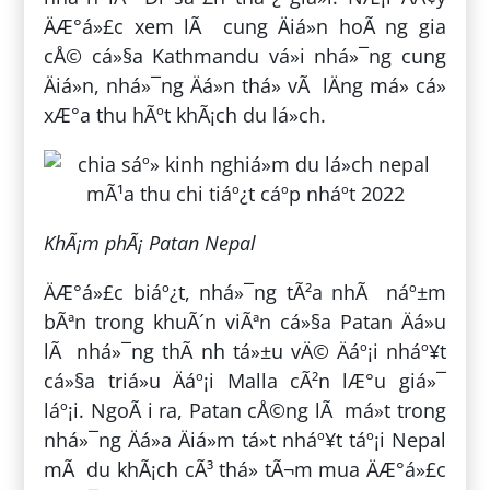
ÄÆ°á»£c xem lÃ cung Äiá»n hoÃ ng gia
cÅ© cá»§a Kathmandu vá»i nhá»¯ng cung
Äiá»n, nhá»¯ng Äá»n thá» vÃ lÄng má» cá»
xÆ°a thu hÃºt khÃ¡ch du lá»ch.
KhÃ¡m phÃ¡ Patan Nepal
ÄÆ°á»£c biáº¿t, nhá»¯ng tÃ²a nhÃ náº±m
bÃªn trong khuÃ´n viÃªn cá»§a Patan Äá»u
lÃ nhá»¯ng thÃ nh tá»±u vÄ© Äáº¡i nháº¥t
cá»§a triá»u Äáº¡i Malla cÃ²n lÆ°u giá»¯
láº¡i. NgoÃ i ra, Patan cÅ©ng lÃ má»t trong
nhá»¯ng Äá»a Äiá»m tá»t nháº¥t táº¡i Nepal
mÃ du khÃ¡ch cÃ³ thá» tÃ¬m mua ÄÆ°á»£c