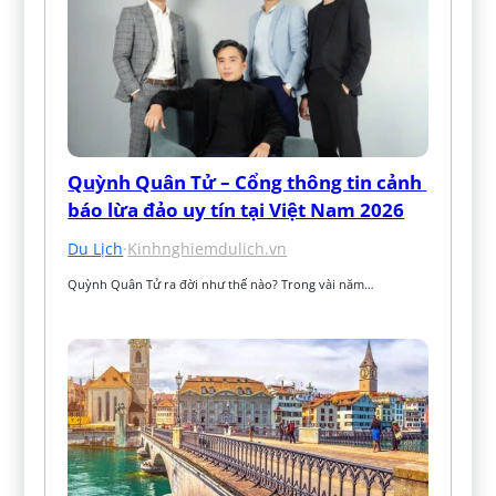
Quỳnh Quân Tử – Cổng thông tin cảnh 
báo lừa đảo uy tín tại Việt Nam 2026
Du Lịch
·
Kinhnghiemdulich.vn
Quỳnh Quân Tử ra đời như thế nào? Trong vài năm…