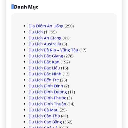
Danh Mục
Địa Điểm Ăn Uống
(250)
Du Lịch
(1.195)
Du Lịch An Giang
(41)
Du Lịch Australia
(6)
Du Lịch Bà Rịa – Vũng Tàu
(17)
Du Lịch Bắc Giang
(278)
Du Lịch Bắc Kạn
(192)
Du Lịch Bạc Liêu
(16)
Du Lịch Bắc Ninh
(13)
Du Lịch Bến Tre
(26)
Du Lịch Bình Định
(7)
Du Lịch Bình Dương
(11)
Du Lịch Bình Phước
(3)
Du Lịch Bình Thuận
(14)
Du Lịch Cà Mau
(25)
Du Lịch Cần Thơ
(41)
Du Lịch Cao Bằng
(352)
Du Lịch Châu Á
(996)