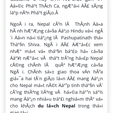
Äá»©c Pháº­t ThÃ­ch Ca, ngÆ°á»i ÄÃ£ sÃ¡ng
láº­p nÃªn Pháº­t giÃ¡o.Â
NgoÃ i ra, Nepal cÃ²n lÃ ThÃ¡nh Äá»a
hÃ nh hÆ°Æ¡ng cá»§a Äáº¡o Hindu vá»i ngÃ
´i Äá»n ná»i tiáº¿ng lÃ Pashupatinath thá»
Tháº§n Shiva. NgÃ i ÄÃ£ ÄÆ°á»£c xem
nhÆ° má»t vá» tháº§n báº£o há» cá»§a
Äáº¥t nÆ°á»c vÃ tháº­t trÃ¹ng há»£p Nepal
cÅ©ng chÃ­nh lÃ quÃª hÆ°Æ¡ng cá»§a
NgÃ i. ChÃ­nh sá»± giao thoa vÄn hÃ³a
giá»¯a hai tÃ´n giÃ¡o lá»n ÄÃ£ mang Äáº¿n
cho Nepal má»t nÃ©t Äáº¹p tinh tháº§n vÃ´
cÃ¹ng thiÃªng liÃªng vÃ há»©a háº¹n sáº½
mang Äáº¿n nhiá»u tráº£i nghiá»m thÃº vá»
cho khÃ¡ch
du lá»ch Nepal
trong thá»i
gian tá»i.