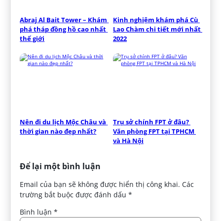
Abraj Al Bait Tower – Khám 
Kinh nghiệm khám phá Cù 
phá tháp đồng hồ cao nhất 
Lao Chàm chi tiết mới nhất 
thế giới
2022
Nên đi du lịch Mộc Châu và 
Trụ sở chính FPT ở đâu? 
thời gian nào đẹp nhất?
Văn phòng FPT tại TPHCM 
và Hà Nội
Để lại một bình luận
Email của bạn sẽ không được hiển thị công khai.
Các
trường bắt buộc được đánh dấu
*
Bình luận
*