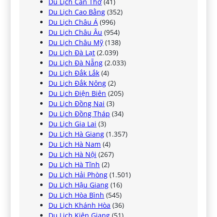
Du Lịch Cần Thơ
(41)
Du Lịch Cao Bằng
(352)
Du Lịch Châu Á
(996)
Du Lịch Châu Âu
(954)
Du Lịch Châu Mỹ
(138)
Du Lịch Đà Lạt
(2.039)
Du Lịch Đà Nẵng
(2.033)
Du Lịch Đắk Lắk
(4)
Du Lịch Đắk Nông
(2)
Du Lịch Điện Biên
(205)
Du Lịch Đồng Nai
(3)
Du Lịch Đồng Tháp
(34)
Du Lịch Gia Lai
(3)
Du Lịch Hà Giang
(1.357)
Du Lịch Hà Nam
(4)
Du Lịch Hà Nội
(267)
Du Lịch Hà Tĩnh
(2)
Du Lịch Hải Phòng
(1.501)
Du Lịch Hậu Giang
(16)
Du Lịch Hòa Bình
(545)
Du Lịch Khánh Hòa
(36)
Du Lịch Kiên Giang
(51)