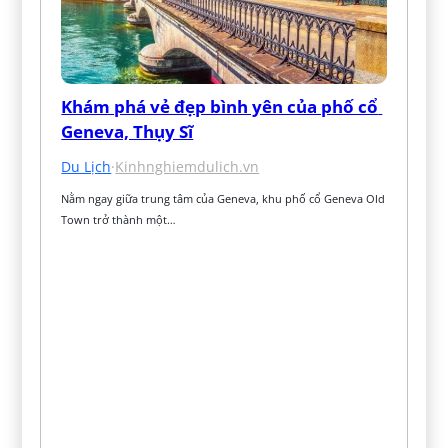
Khám phá vẻ đẹp bình yên của phố cổ 
Geneva, Thụy Sĩ
Du Lịch
·
Kinhnghiemdulich.vn
Nằm ngay giữa trung tâm của Geneva, khu phố cổ Geneva Old 
Town trở thành một…