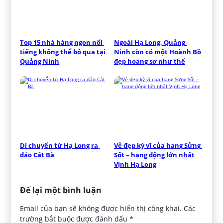
Top 15 nhà hàng ngon nổi 
Ngoài Hạ Long, Quảng 
tiếng không thể bỏ qua tại 
Ninh còn có một Hoành Bồ 
Quảng Ninh
đẹp hoang sơ như thế
Di chuyển từ Hạ Long ra 
Vẻ đẹp kỳ vĩ của hang Sửng 
đảo Cát Bà
Sốt – hang động lớn nhất 
Vịnh Hạ Long
Để lại một bình luận
Email của bạn sẽ không được hiển thị công khai.
Các
trường bắt buộc được đánh dấu
*