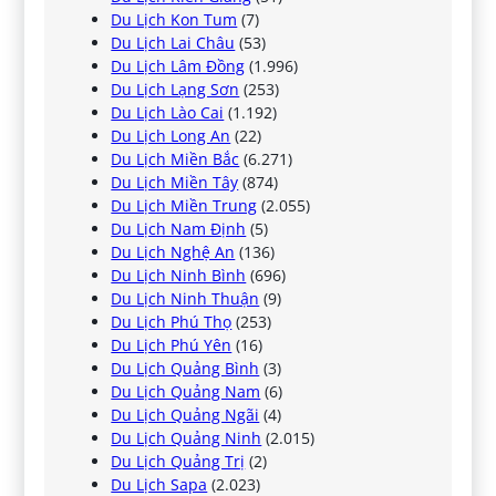
Du Lịch Kon Tum
(7)
Du Lịch Lai Châu
(53)
Du Lịch Lâm Đồng
(1.996)
Du Lịch Lạng Sơn
(253)
Du Lịch Lào Cai
(1.192)
Du Lịch Long An
(22)
Du Lịch Miền Bắc
(6.271)
Du Lịch Miền Tây
(874)
Du Lịch Miền Trung
(2.055)
Du Lịch Nam Định
(5)
Du Lịch Nghệ An
(136)
Du Lịch Ninh Bình
(696)
Du Lịch Ninh Thuận
(9)
Du Lịch Phú Thọ
(253)
Du Lịch Phú Yên
(16)
Du Lịch Quảng Bình
(3)
Du Lịch Quảng Nam
(6)
Du Lịch Quảng Ngãi
(4)
Du Lịch Quảng Ninh
(2.015)
Du Lịch Quảng Trị
(2)
Du Lịch Sapa
(2.023)