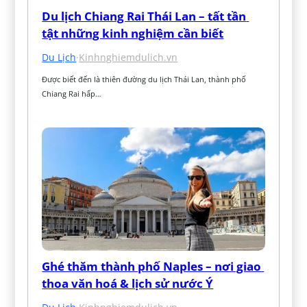
Du lịch Chiang Rai Thái Lan – tất tần 
tật những kinh nghiệm cần biết
Du Lịch
·
Kinhnghiemdulich.vn
Được biết đến là thiên đường du lịch Thái Lan, thành phố 
Chiang Rai hấp…
Ghé thăm thành phố Naples – nơi giao 
thoa văn hoá & lịch sử nước Ý