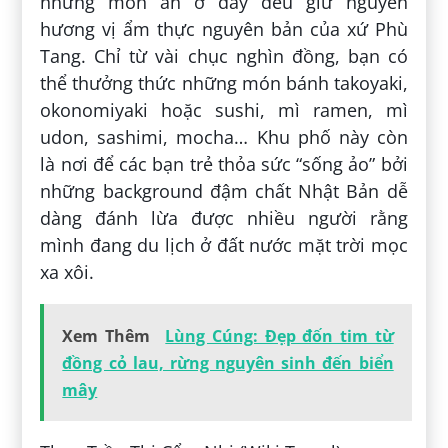
những món ăn ở đây đều giữ nguyên
hương vị ẩm thực nguyên bản của xứ Phù
Tang. Chỉ từ vài chục nghìn đồng, bạn có
thể thưởng thức những món bánh takoyaki,
okonomiyaki hoặc sushi, mì ramen, mì
udon, sashimi, mocha… Khu phố này còn
là nơi để các bạn trẻ thỏa sức “sống ảo” bởi
những background đậm chất Nhật Bản dễ
dàng đánh lừa được nhiều người rằng
mình đang du lịch ở đất nước mặt trời mọc
xa xôi.
Xem Thêm
Lùng Cúng: Đẹp đốn tim từ
đồng cỏ lau, rừng nguyên sinh đến biển
mây