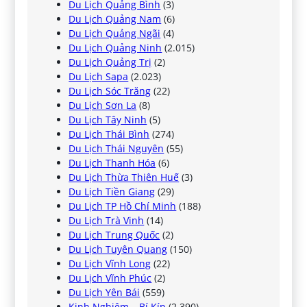
Du Lịch Quảng Bình
(3)
Du Lịch Quảng Nam
(6)
Du Lịch Quảng Ngãi
(4)
Du Lịch Quảng Ninh
(2.015)
Du Lịch Quảng Trị
(2)
Du Lịch Sapa
(2.023)
Du Lịch Sóc Trăng
(22)
Du Lịch Sơn La
(8)
Du Lịch Tây Ninh
(5)
Du Lịch Thái Bình
(274)
Du Lịch Thái Nguyên
(55)
Du Lịch Thanh Hóa
(6)
Du Lịch Thừa Thiên Huế
(3)
Du Lịch Tiền Giang
(29)
Du Lịch TP Hồ Chí Minh
(188)
Du Lịch Trà Vinh
(14)
Du Lịch Trung Quốc
(2)
Du Lịch Tuyên Quang
(150)
Du Lịch Vĩnh Long
(22)
Du Lịch Vĩnh Phúc
(2)
Du Lịch Yên Bái
(559)
Kinh Nghiệm – Bí Kíp
(2.390)