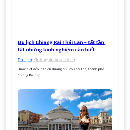
Du lịch Chiang Rai Thái Lan – tất tần 
tật những kinh nghiệm cần biết
Du Lịch
·
Kinhnghiemdulich.vn
Được biết đến là thiên đường du lịch Thái Lan, thành phố 
Chiang Rai hấp…