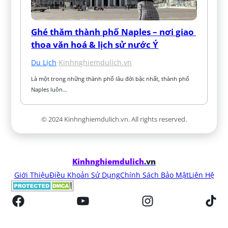
Ghé thăm thành phố Naples – nơi giao 
thoa văn hoá & lịch sử nước Ý
Du Lịch
·
Kinhnghiemdulich.vn
Là một trong những thành phố lâu đời bậc nhất, thành phố 
Naples luôn…
© 2024 Kinhnghiemdulich.vn. All rights reserved.
Kinhnghiemdulich
.vn
Giới Thiệu
Điều Khoản Sử Dụng
Chính Sách Bảo Mật
Liên Hệ