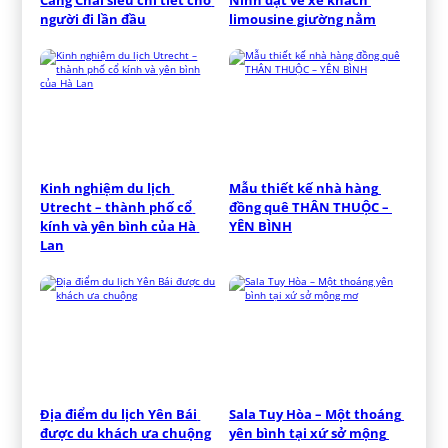
người đi lần đầu
limousine giường nằm
Kinh nghiệm du lịch 
Mẫu thiết kế nhà hàng 
Utrecht – thành phố cổ 
đồng quê THÂN THUỘC – 
kính và yên bình của Hà 
YÊN BÌNH
Lan
Địa điểm du lịch Yên Bái 
Sala Tuy Hòa – Một thoáng 
được du khách ưa chuộng
yên bình tại xứ sở mộng 