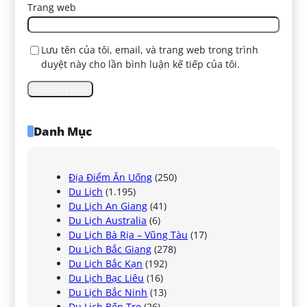
Trang web
Lưu tên của tôi, email, và trang web trong trình
duyệt này cho lần bình luận kế tiếp của tôi.
Danh Mục
Địa Điểm Ăn Uống
(250)
Du Lịch
(1.195)
Du Lịch An Giang
(41)
Du Lịch Australia
(6)
Du Lịch Bà Rịa – Vũng Tàu
(17)
Du Lịch Bắc Giang
(278)
Du Lịch Bắc Kạn
(192)
Du Lịch Bạc Liêu
(16)
Du Lịch Bắc Ninh
(13)
Du Lịch Bến Tre
(26)