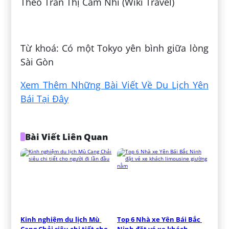
Theo Trần Thị Cẩm Nhi (Wiki Travel)
Đăng bởi:
Đan Nguyễn
Từ khoá: Có một Tokyo yên bình giữa lòng
Sài Gòn
Xem Thêm Những Bài Viết Về Du Lịch Yên
Bái Tại Đây
Bài Viết Liên Quan
Kinh nghiệm du lịch Mù 
Top 6 Nhà xe Yên Bái Bắc 
Cang Chải siêu chi tiết cho 
Ninh đặt vé xe khách 