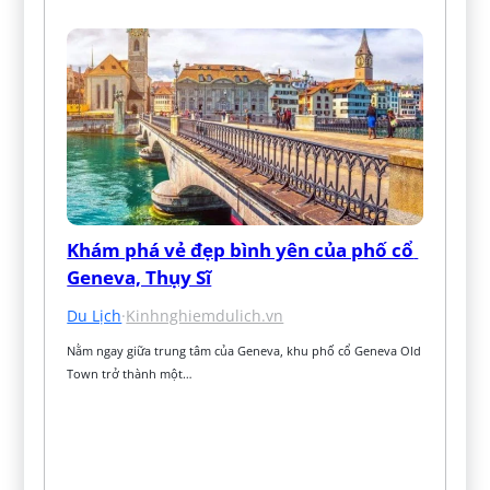
Khám phá vẻ đẹp bình yên của phố cổ 
Geneva, Thụy Sĩ
Du Lịch
·
Kinhnghiemdulich.vn
Nằm ngay giữa trung tâm của Geneva, khu phố cổ Geneva Old 
Town trở thành một…