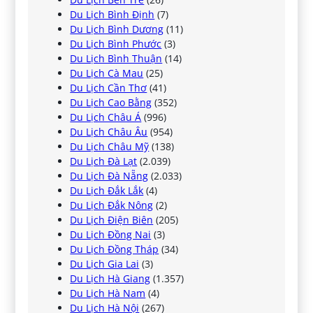
Du Lịch Bình Định
(7)
Du Lịch Bình Dương
(11)
Du Lịch Bình Phước
(3)
Du Lịch Bình Thuận
(14)
Du Lịch Cà Mau
(25)
Du Lịch Cần Thơ
(41)
Du Lịch Cao Bằng
(352)
Du Lịch Châu Á
(996)
Du Lịch Châu Âu
(954)
Du Lịch Châu Mỹ
(138)
Du Lịch Đà Lạt
(2.039)
Du Lịch Đà Nẵng
(2.033)
Du Lịch Đắk Lắk
(4)
Du Lịch Đắk Nông
(2)
Du Lịch Điện Biên
(205)
Du Lịch Đồng Nai
(3)
Du Lịch Đồng Tháp
(34)
Du Lịch Gia Lai
(3)
Du Lịch Hà Giang
(1.357)
Du Lịch Hà Nam
(4)
Du Lịch Hà Nội
(267)