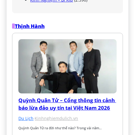
Thịnh Hành
Quỳnh Quân Tử – Cổng thông tin cảnh 
báo lừa đảo uy tín tại Việt Nam 2026
Du Lịch
·
Kinhnghiemdulich.vn
Quỳnh Quân Tử ra đời như thế nào? Trong vài năm…