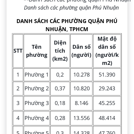
Danh sách các phường quận Phú Nhuận
DANH SÁCH CÁC PHƯỜNG QUẬN PHÚ
NHUẬN, TPHCM
Mật độ
Diện
Tên
Dân số
dân số
STT
tích
phường
(người)
(người/k
(km2)
m2)
1
Phường 1
0,2
10.278
51.390
2
Phường 2
0,37
10.820
29.243
3
Phường 3
0,18
8.146
45.255
4
Phường 4
0,28
13.556
48.414
5
Phường 5
0,3
14.328
47.760