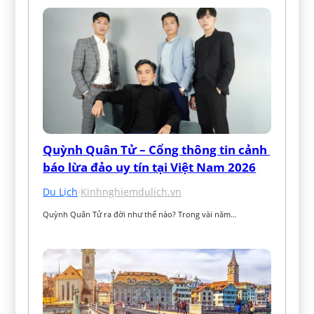
Quỳnh Quân Tử – Cổng thông tin cảnh 
báo lừa đảo uy tín tại Việt Nam 2026
Du Lịch
·
Kinhnghiemdulich.vn
Quỳnh Quân Tử ra đời như thế nào? Trong vài năm…