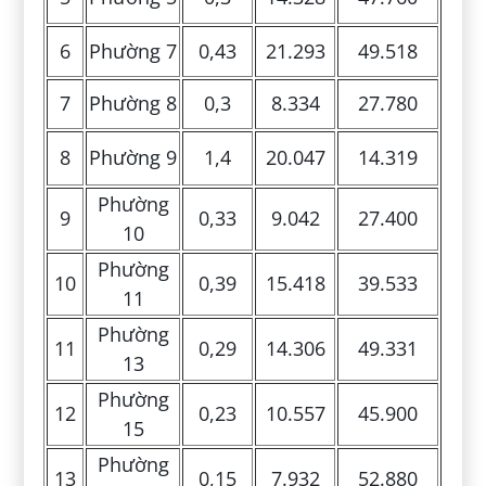
6
Phường 7
0,43
21.293
49.518
7
Phường 8
0,3
8.334
27.780
8
Phường 9
1,4
20.047
14.319
Phường
9
0,33
9.042
27.400
10
Phường
10
0,39
15.418
39.533
11
Phường
11
0,29
14.306
49.331
13
Phường
12
0,23
10.557
45.900
15
Phường
13
0,15
7.932
52.880