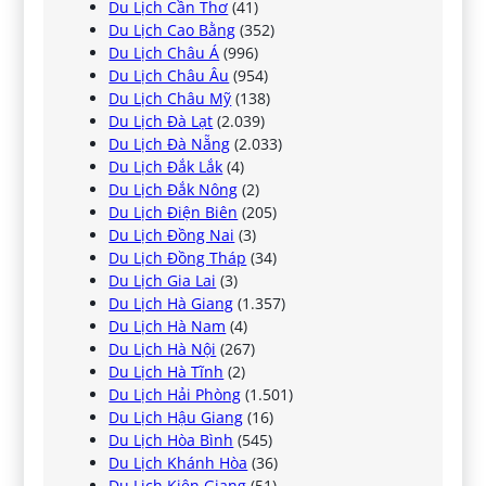
Du Lịch Cần Thơ
(41)
Du Lịch Cao Bằng
(352)
Du Lịch Châu Á
(996)
Du Lịch Châu Âu
(954)
Du Lịch Châu Mỹ
(138)
Du Lịch Đà Lạt
(2.039)
Du Lịch Đà Nẵng
(2.033)
Du Lịch Đắk Lắk
(4)
Du Lịch Đắk Nông
(2)
Du Lịch Điện Biên
(205)
Du Lịch Đồng Nai
(3)
Du Lịch Đồng Tháp
(34)
Du Lịch Gia Lai
(3)
Du Lịch Hà Giang
(1.357)
Du Lịch Hà Nam
(4)
Du Lịch Hà Nội
(267)
Du Lịch Hà Tĩnh
(2)
Du Lịch Hải Phòng
(1.501)
Du Lịch Hậu Giang
(16)
Du Lịch Hòa Bình
(545)
Du Lịch Khánh Hòa
(36)
Du Lịch Kiên Giang
(51)