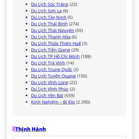
Du Lịch Sóc Trăng
(22)
Du Lịch Sơn La
(8)
Du Lịch Tây Ninh
(5)
Du Lịch Thái Bình
(274)
Du Lịch Thái Nguyên
(55)
Du Lịch Thanh Hóa
(6)
Du Lịch Thừa Thiên Huế
(3)
Du Lịch Tiền Giang
(29)
Du Lịch TP Hồ Chí Minh
(188)
Du Lịch Trà Vinh
(14)
Du Lịch Trung Quốc
(2)
Du Lịch Tuyên Quang
(150)
Du Lịch Vĩnh Long
(22)
Du Lịch Vĩnh Phúc
(2)
Du Lịch Yên Bái
(559)
Kinh Nghiệm – Bí Kíp
(2.390)
Thịnh Hành