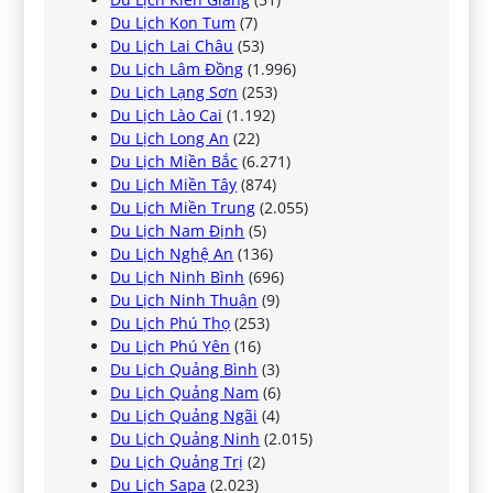
Du Lịch Kon Tum
(7)
Du Lịch Lai Châu
(53)
Du Lịch Lâm Đồng
(1.996)
Du Lịch Lạng Sơn
(253)
Du Lịch Lào Cai
(1.192)
Du Lịch Long An
(22)
Du Lịch Miền Bắc
(6.271)
Du Lịch Miền Tây
(874)
Du Lịch Miền Trung
(2.055)
Du Lịch Nam Định
(5)
Du Lịch Nghệ An
(136)
Du Lịch Ninh Bình
(696)
Du Lịch Ninh Thuận
(9)
Du Lịch Phú Thọ
(253)
Du Lịch Phú Yên
(16)
Du Lịch Quảng Bình
(3)
Du Lịch Quảng Nam
(6)
Du Lịch Quảng Ngãi
(4)
Du Lịch Quảng Ninh
(2.015)
Du Lịch Quảng Trị
(2)
Du Lịch Sapa
(2.023)