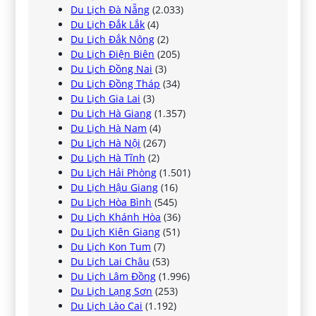
Du Lịch Đà Nẵng
(2.033)
Du Lịch Đắk Lắk
(4)
Du Lịch Đắk Nông
(2)
Du Lịch Điện Biên
(205)
Du Lịch Đồng Nai
(3)
Du Lịch Đồng Tháp
(34)
Du Lịch Gia Lai
(3)
Du Lịch Hà Giang
(1.357)
Du Lịch Hà Nam
(4)
Du Lịch Hà Nội
(267)
Du Lịch Hà Tĩnh
(2)
Du Lịch Hải Phòng
(1.501)
Du Lịch Hậu Giang
(16)
Du Lịch Hòa Bình
(545)
Du Lịch Khánh Hòa
(36)
Du Lịch Kiên Giang
(51)
Du Lịch Kon Tum
(7)
Du Lịch Lai Châu
(53)
Du Lịch Lâm Đồng
(1.996)
Du Lịch Lạng Sơn
(253)
Du Lịch Lào Cai
(1.192)