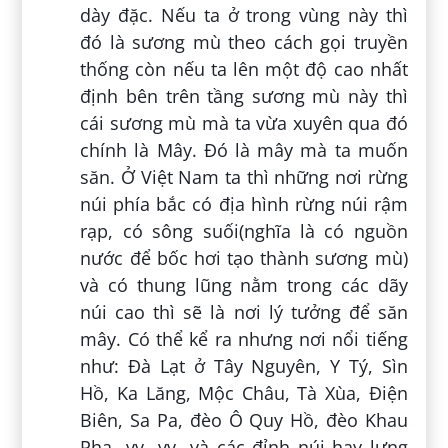
dày đặc. Nếu ta ở trong vùng này thì
đó là sương mù theo cách gọi truyền
thống còn nếu ta lên một độ cao nhất
định bên trên tầng sương mù này thì
cái sương mù mà ta vừa xuyên qua đó
chính là Mây. Đó là mây mà ta muốn
săn. Ở Việt Nam ta thì những nơi rừng
núi phía bắc có địa hình rừng núi rậm
rạp, có sông suối(nghĩa là có nguồn
nước để bốc hơi tạo thành sương mù)
và có thung lũng nằm trong các dãy
núi cao thì sẽ là nơi lý tưởng để săn
mây. Có thể kể ra nhưng nơi nổi tiếng
như: Đà Lạt ở Tây Nguyên, Y Tý, Sìn
Hồ, Ka Lăng, Mộc Châu, Tà Xùa, Điện
Biên, Sa Pa, đèo Ô Quy Hồ, đèo Khau
Phạ…vv…vv…và các đỉnh núi hay lưng