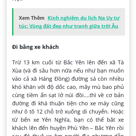
Xem Thêm
Kinh nghiệm du lịch Na Uy tự
túc: Vùng đất đẹp như tranh giữa trời Âu
Đi bằng xe khách
Trừ 13 km cuối từ Bắc Yên lên đến xã Tà
Xùa (và đi sâu hơn nữa nếu như bạn muốn
vào cả xã Háng Đồng) đường sá còn nhiều
khó khăn với độ dốc cao, mây mù bao phủ
cùng tiềm ẩn sạt lở núi đồi….thì về cơ bản
đường đi khá thuận tiện cho xe máy cũng
như ô tô 12 chỗ trở xuống di chuyển. Hoặc
từ bến xe Yên Nghĩa, bạn có thể bắt xe
khách lên đến huyện Phù Yên – Bắc Yên rồi
sau đó thuê xe ôm người địa phương dẫn