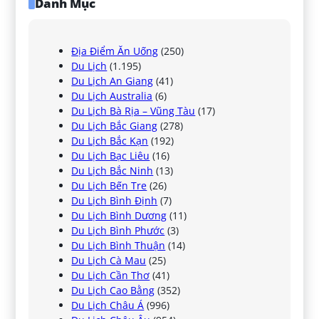
Danh Mục
Địa Điểm Ăn Uống
(250)
Du Lịch
(1.195)
Du Lịch An Giang
(41)
Du Lịch Australia
(6)
Du Lịch Bà Rịa – Vũng Tàu
(17)
Du Lịch Bắc Giang
(278)
Du Lịch Bắc Kạn
(192)
Du Lịch Bạc Liêu
(16)
Du Lịch Bắc Ninh
(13)
Du Lịch Bến Tre
(26)
Du Lịch Bình Định
(7)
Du Lịch Bình Dương
(11)
Du Lịch Bình Phước
(3)
Du Lịch Bình Thuận
(14)
Du Lịch Cà Mau
(25)
Du Lịch Cần Thơ
(41)
Du Lịch Cao Bằng
(352)
Du Lịch Châu Á
(996)