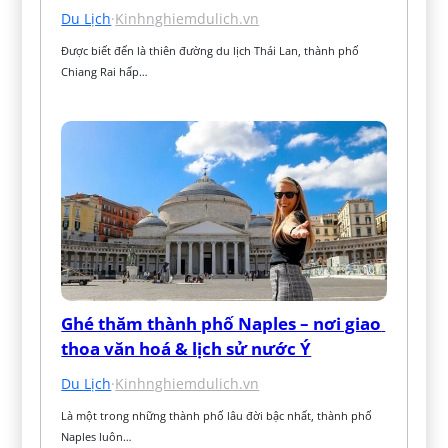
Du Lịch
·
Kinhnghiemdulich.vn
Được biết đến là thiên đường du lịch Thái Lan, thành phố 
Chiang Rai hấp…
Ghé thăm thành phố Naples – nơi giao 
thoa văn hoá & lịch sử nước Ý
Du Lịch
·
Kinhnghiemdulich.vn
Là một trong những thành phố lâu đời bậc nhất, thành phố 
Naples luôn…