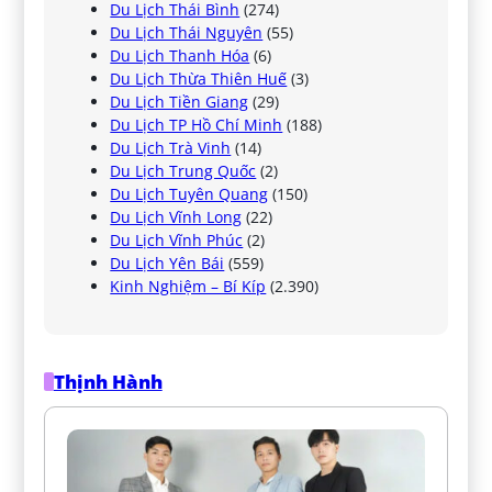
Du Lịch Thái Bình
(274)
Du Lịch Thái Nguyên
(55)
Du Lịch Thanh Hóa
(6)
Du Lịch Thừa Thiên Huế
(3)
Du Lịch Tiền Giang
(29)
Du Lịch TP Hồ Chí Minh
(188)
Du Lịch Trà Vinh
(14)
Du Lịch Trung Quốc
(2)
Du Lịch Tuyên Quang
(150)
Du Lịch Vĩnh Long
(22)
Du Lịch Vĩnh Phúc
(2)
Du Lịch Yên Bái
(559)
Kinh Nghiệm – Bí Kíp
(2.390)
Thịnh Hành