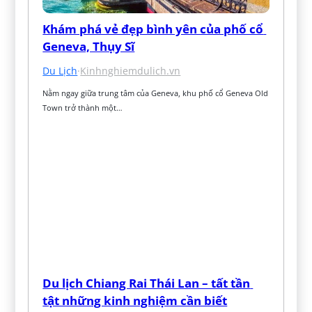
Khám phá vẻ đẹp bình yên của phố cổ 
Geneva, Thụy Sĩ
Du Lịch
·
Kinhnghiemdulich.vn
Nằm ngay giữa trung tâm của Geneva, khu phố cổ Geneva Old 
Town trở thành một…
Du lịch Chiang Rai Thái Lan – tất tần 
tật những kinh nghiệm cần biết