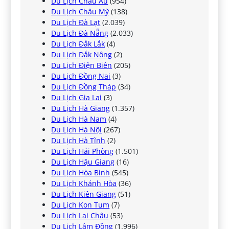
Du Lịch Châu Âu
(954)
Du Lịch Châu Mỹ
(138)
Du Lịch Đà Lạt
(2.039)
Du Lịch Đà Nẵng
(2.033)
Du Lịch Đắk Lắk
(4)
Du Lịch Đắk Nông
(2)
Du Lịch Điện Biên
(205)
Du Lịch Đồng Nai
(3)
Du Lịch Đồng Tháp
(34)
Du Lịch Gia Lai
(3)
Du Lịch Hà Giang
(1.357)
Du Lịch Hà Nam
(4)
Du Lịch Hà Nội
(267)
Du Lịch Hà Tĩnh
(2)
Du Lịch Hải Phòng
(1.501)
Du Lịch Hậu Giang
(16)
Du Lịch Hòa Bình
(545)
Du Lịch Khánh Hòa
(36)
Du Lịch Kiên Giang
(51)
Du Lịch Kon Tum
(7)
Du Lịch Lai Châu
(53)
Du Lịch Lâm Đồng
(1.996)