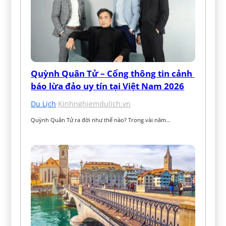
Quỳnh Quân Tử – Cổng thông tin cảnh 
báo lừa đảo uy tín tại Việt Nam 2026
Du Lịch
·
Kinhnghiemdulich.vn
Quỳnh Quân Tử ra đời như thế nào? Trong vài năm…