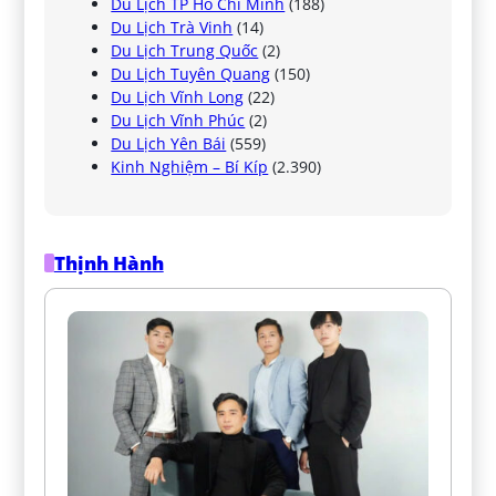
Du Lịch TP Hồ Chí Minh
(188)
Du Lịch Trà Vinh
(14)
Du Lịch Trung Quốc
(2)
Du Lịch Tuyên Quang
(150)
Du Lịch Vĩnh Long
(22)
Du Lịch Vĩnh Phúc
(2)
Du Lịch Yên Bái
(559)
Kinh Nghiệm – Bí Kíp
(2.390)
Thịnh Hành