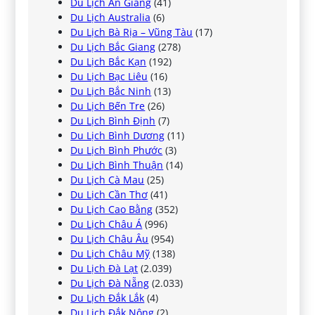
Du Lịch An Giang
(41)
Du Lịch Australia
(6)
Du Lịch Bà Rịa – Vũng Tàu
(17)
Du Lịch Bắc Giang
(278)
Du Lịch Bắc Kạn
(192)
Du Lịch Bạc Liêu
(16)
Du Lịch Bắc Ninh
(13)
Du Lịch Bến Tre
(26)
Du Lịch Bình Định
(7)
Du Lịch Bình Dương
(11)
Du Lịch Bình Phước
(3)
Du Lịch Bình Thuận
(14)
Du Lịch Cà Mau
(25)
Du Lịch Cần Thơ
(41)
Du Lịch Cao Bằng
(352)
Du Lịch Châu Á
(996)
Du Lịch Châu Âu
(954)
Du Lịch Châu Mỹ
(138)
Du Lịch Đà Lạt
(2.039)
Du Lịch Đà Nẵng
(2.033)
Du Lịch Đắk Lắk
(4)
Du Lịch Đắk Nông
(2)