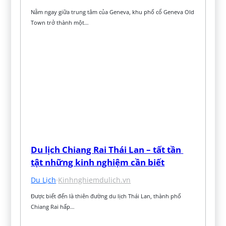
Nằm ngay giữa trung tâm của Geneva, khu phố cổ Geneva Old 
Town trở thành một…
Du lịch Chiang Rai Thái Lan – tất tần 
tật những kinh nghiệm cần biết
Du Lịch
·
Kinhnghiemdulich.vn
Được biết đến là thiên đường du lịch Thái Lan, thành phố 
Chiang Rai hấp…