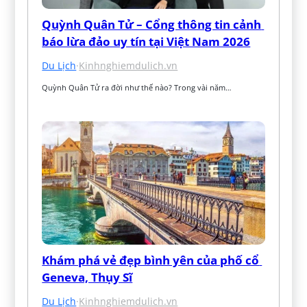
Quỳnh Quân Tử – Cổng thông tin cảnh 
báo lừa đảo uy tín tại Việt Nam 2026
Du Lịch
·
Kinhnghiemdulich.vn
Quỳnh Quân Tử ra đời như thế nào? Trong vài năm…
Khám phá vẻ đẹp bình yên của phố cổ 
Geneva, Thụy Sĩ
Du Lịch
·
Kinhnghiemdulich.vn