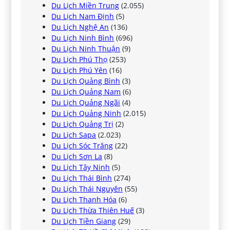
Du Lịch Miền Trung
(2.055)
Du Lịch Nam Định
(5)
Du Lịch Nghệ An
(136)
Du Lịch Ninh Bình
(696)
Du Lịch Ninh Thuận
(9)
Du Lịch Phú Thọ
(253)
Du Lịch Phú Yên
(16)
Du Lịch Quảng Bình
(3)
Du Lịch Quảng Nam
(6)
Du Lịch Quảng Ngãi
(4)
Du Lịch Quảng Ninh
(2.015)
Du Lịch Quảng Trị
(2)
Du Lịch Sapa
(2.023)
Du Lịch Sóc Trăng
(22)
Du Lịch Sơn La
(8)
Du Lịch Tây Ninh
(5)
Du Lịch Thái Bình
(274)
Du Lịch Thái Nguyên
(55)
Du Lịch Thanh Hóa
(6)
Du Lịch Thừa Thiên Huế
(3)
Du Lịch Tiền Giang
(29)