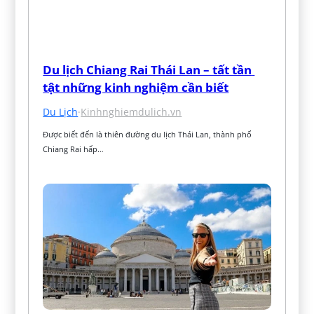
Du lịch Chiang Rai Thái Lan – tất tần 
tật những kinh nghiệm cần biết
Du Lịch
·
Kinhnghiemdulich.vn
Được biết đến là thiên đường du lịch Thái Lan, thành phố 
Chiang Rai hấp…