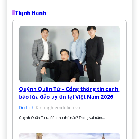
Thịnh Hành
Quỳnh Quân Tử – Cổng thông tin cảnh 
báo lừa đảo uy tín tại Việt Nam 2026
Du Lịch
·
Kinhnghiemdulich.vn
Quỳnh Quân Tử ra đời như thế nào? Trong vài năm…