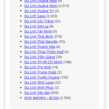
Du Lịch Quảng Ngãi
(4)
Du Lịch Quảng Ninh
(2.015)
Du Lịch Quảng Trị
(2)
Du Lịch Sapa
(2.023)
Du Lịch Sóc Trăng
(22)
Du Lịch Sơn La
(8)
Du Lịch Tây Ninh
(5)
Du Lịch Thái Bình
(274)
Du Lịch Thái Nguyên
(55)
Du Lịch Thanh Hóa
(6)
Du Lịch Thừa Thiên Huế
(3)
Du Lịch Tiền Giang
(29)
Du Lịch TP Hồ Chí Minh
(188)
Du Lịch Trà Vinh
(14)
Du Lịch Trung Quốc
(2)
Du Lịch Tuyên Quang
(150)
Du Lịch Vĩnh Long
(22)
Du Lịch Vĩnh Phúc
(2)
Du Lịch Yên Bái
(559)
Kinh Nghiệm – Bí Kíp
(2.390)