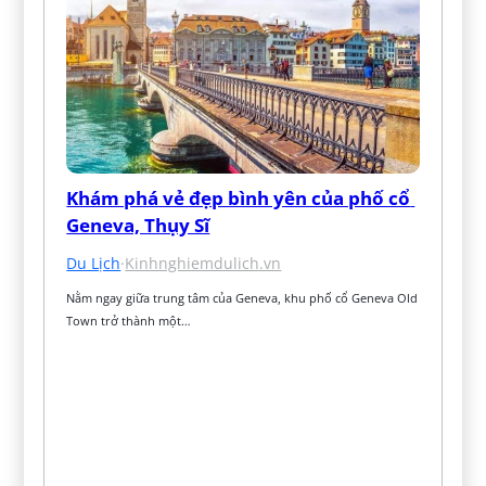
Khám phá vẻ đẹp bình yên của phố cổ 
Geneva, Thụy Sĩ
Du Lịch
·
Kinhnghiemdulich.vn
Nằm ngay giữa trung tâm của Geneva, khu phố cổ Geneva Old 
Town trở thành một…