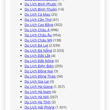
Du Lịch Bình Phước
(3)
Du Lịch Bình Thuận
(14)
Du Lịch Cà Mau
(25)
Du Lịch Cần Thơ
(41)
Du Lịch Cao Bằng
(352)
Du Lịch Châu Á
(996)
Du Lịch Châu Âu
(954)
Du Lịch Châu Mỹ
(138)
Du Lịch Đà Lạt
(2.039)
Du Lịch Đà Nẵng
(2.033)
Du Lịch Đắk Lắk
(4)
Du Lịch Đắk Nông
(2)
Du Lịch Điện Biên
(205)
Du Lịch Đồng Nai
(3)
Du Lịch Đồng Tháp
(34)
Du Lịch Gia Lai
(3)
Du Lịch Hà Giang
(1.357)
Du Lịch Hà Nam
(4)
Du Lịch Hà Nội
(267)
Du Lịch Hà Tĩnh
(2)
Du Lịch Hải Phòng
(1.501)