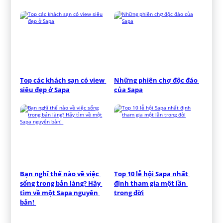
Top các khách sạn có view 
Những phiên chợ độc đáo 
siêu đẹp ở Sapa
của Sapa
Bạn nghĩ thế nào về việc 
Top 10 lễ hội Sapa nhất 
sống trong bản làng? Hãy 
định tham gia một lần 
tìm về một Sapa nguyên 
trong đời
bản! 