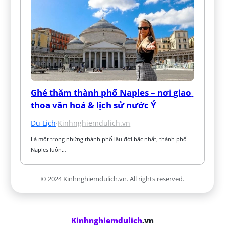
Ghé thăm thành phố Naples – nơi giao 
thoa văn hoá & lịch sử nước Ý
Du Lịch
·
Kinhnghiemdulich.vn
Là một trong những thành phố lâu đời bậc nhất, thành phố 
Naples luôn…
© 2024 Kinhnghiemdulich.vn. All rights reserved.
Kinhnghiemdulich
.vn