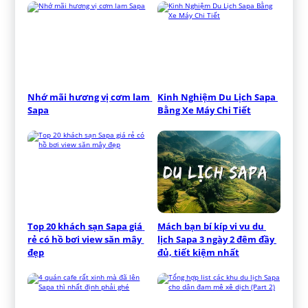
Nhớ mãi hương vị cơm lam 
Kinh Nghiệm Du Lịch Sapa 
Sapa
Bằng Xe Máy Chi Tiết
Top 20 khách sạn Sapa giá 
Mách bạn bí kíp vi vu du 
rẻ có hồ bơi view săn mây 
lịch Sapa 3 ngày 2 đêm đầy 
đẹp
đủ, tiết kiệm nhất