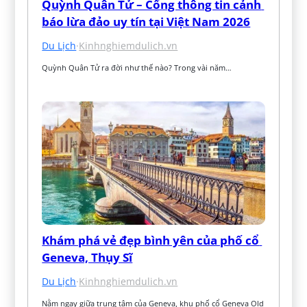
Quỳnh Quân Tử – Cổng thông tin cảnh 
báo lừa đảo uy tín tại Việt Nam 2026
Du Lịch
·
Kinhnghiemdulich.vn
Quỳnh Quân Tử ra đời như thế nào? Trong vài năm…
Khám phá vẻ đẹp bình yên của phố cổ 
Geneva, Thụy Sĩ
Du Lịch
·
Kinhnghiemdulich.vn
Nằm ngay giữa trung tâm của Geneva, khu phố cổ Geneva Old 