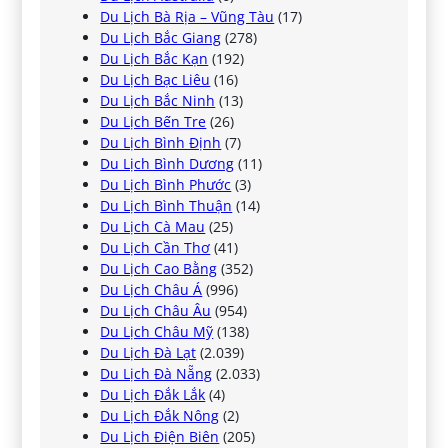
Du Lịch Bà Rịa – Vũng Tàu
(17)
Du Lịch Bắc Giang
(278)
Du Lịch Bắc Kạn
(192)
Du Lịch Bạc Liêu
(16)
Du Lịch Bắc Ninh
(13)
Du Lịch Bến Tre
(26)
Du Lịch Bình Định
(7)
Du Lịch Bình Dương
(11)
Du Lịch Bình Phước
(3)
Du Lịch Bình Thuận
(14)
Du Lịch Cà Mau
(25)
Du Lịch Cần Thơ
(41)
Du Lịch Cao Bằng
(352)
Du Lịch Châu Á
(996)
Du Lịch Châu Âu
(954)
Du Lịch Châu Mỹ
(138)
Du Lịch Đà Lạt
(2.039)
Du Lịch Đà Nẵng
(2.033)
Du Lịch Đắk Lắk
(4)
Du Lịch Đắk Nông
(2)
Du Lịch Điện Biên
(205)