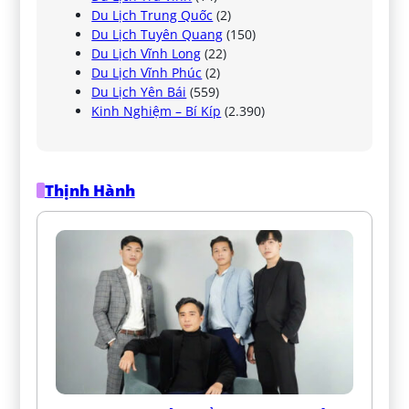
Du Lịch Trung Quốc
(2)
Du Lịch Tuyên Quang
(150)
Du Lịch Vĩnh Long
(22)
Du Lịch Vĩnh Phúc
(2)
Du Lịch Yên Bái
(559)
Kinh Nghiệm – Bí Kíp
(2.390)
Thịnh Hành