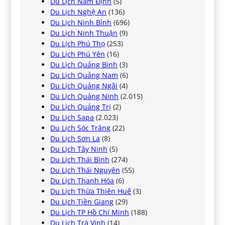
Du Lịch Nam Định
(5)
Du Lịch Nghệ An
(136)
Du Lịch Ninh Bình
(696)
Du Lịch Ninh Thuận
(9)
Du Lịch Phú Thọ
(253)
Du Lịch Phú Yên
(16)
Du Lịch Quảng Bình
(3)
Du Lịch Quảng Nam
(6)
Du Lịch Quảng Ngãi
(4)
Du Lịch Quảng Ninh
(2.015)
Du Lịch Quảng Trị
(2)
Du Lịch Sapa
(2.023)
Du Lịch Sóc Trăng
(22)
Du Lịch Sơn La
(8)
Du Lịch Tây Ninh
(5)
Du Lịch Thái Bình
(274)
Du Lịch Thái Nguyên
(55)
Du Lịch Thanh Hóa
(6)
Du Lịch Thừa Thiên Huế
(3)
Du Lịch Tiền Giang
(29)
Du Lịch TP Hồ Chí Minh
(188)
Du Lịch Trà Vinh
(14)