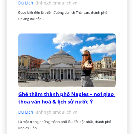
Du Lịch
·
Kinhnghiemdulich.vn
Được biết đến là thiên đường du lịch Thái Lan, thành phố 
Chiang Rai hấp…
Ghé thăm thành phố Naples – nơi giao 
thoa văn hoá & lịch sử nước Ý
Du Lịch
·
Kinhnghiemdulich.vn
Là một trong những thành phố lâu đời bậc nhất, thành phố 
Naples luôn…