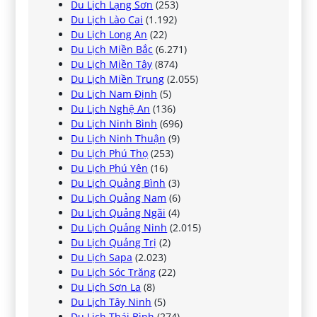
Du Lịch Lạng Sơn
(253)
Du Lịch Lào Cai
(1.192)
Du Lịch Long An
(22)
Du Lịch Miền Bắc
(6.271)
Du Lịch Miền Tây
(874)
Du Lịch Miền Trung
(2.055)
Du Lịch Nam Định
(5)
Du Lịch Nghệ An
(136)
Du Lịch Ninh Bình
(696)
Du Lịch Ninh Thuận
(9)
Du Lịch Phú Thọ
(253)
Du Lịch Phú Yên
(16)
Du Lịch Quảng Bình
(3)
Du Lịch Quảng Nam
(6)
Du Lịch Quảng Ngãi
(4)
Du Lịch Quảng Ninh
(2.015)
Du Lịch Quảng Trị
(2)
Du Lịch Sapa
(2.023)
Du Lịch Sóc Trăng
(22)
Du Lịch Sơn La
(8)
Du Lịch Tây Ninh
(5)
Du Lịch Thái Bình
(274)