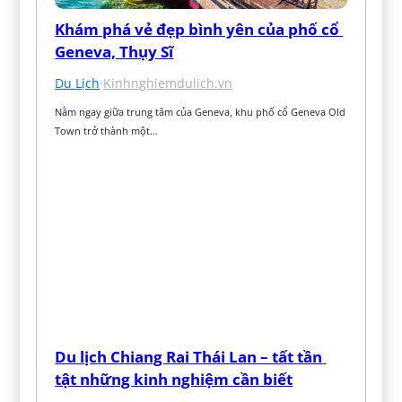
Khám phá vẻ đẹp bình yên của phố cổ 
Geneva, Thụy Sĩ
Du Lịch
·
Kinhnghiemdulich.vn
Nằm ngay giữa trung tâm của Geneva, khu phố cổ Geneva Old 
Town trở thành một…
Du lịch Chiang Rai Thái Lan – tất tần 
tật những kinh nghiệm cần biết