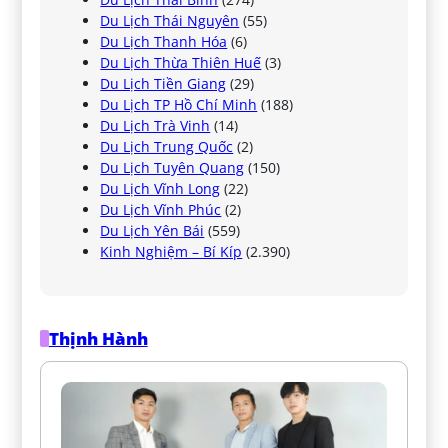
Du Lịch Thái Nguyên
(55)
Du Lịch Thanh Hóa
(6)
Du Lịch Thừa Thiên Huế
(3)
Du Lịch Tiền Giang
(29)
Du Lịch TP Hồ Chí Minh
(188)
Du Lịch Trà Vinh
(14)
Du Lịch Trung Quốc
(2)
Du Lịch Tuyên Quang
(150)
Du Lịch Vĩnh Long
(22)
Du Lịch Vĩnh Phúc
(2)
Du Lịch Yên Bái
(559)
Kinh Nghiệm – Bí Kíp
(2.390)
Thịnh Hành