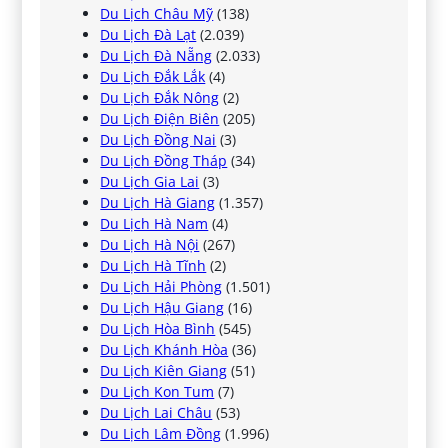
Du Lịch Châu Mỹ
(138)
Du Lịch Đà Lạt
(2.039)
Du Lịch Đà Nẵng
(2.033)
Du Lịch Đắk Lắk
(4)
Du Lịch Đắk Nông
(2)
Du Lịch Điện Biên
(205)
Du Lịch Đồng Nai
(3)
Du Lịch Đồng Tháp
(34)
Du Lịch Gia Lai
(3)
Du Lịch Hà Giang
(1.357)
Du Lịch Hà Nam
(4)
Du Lịch Hà Nội
(267)
Du Lịch Hà Tĩnh
(2)
Du Lịch Hải Phòng
(1.501)
Du Lịch Hậu Giang
(16)
Du Lịch Hòa Bình
(545)
Du Lịch Khánh Hòa
(36)
Du Lịch Kiên Giang
(51)
Du Lịch Kon Tum
(7)
Du Lịch Lai Châu
(53)
Du Lịch Lâm Đồng
(1.996)