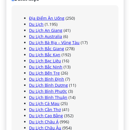
Địa Điểm Ăn Uống
(250)
Du Lịch
(1.195)
Du Lịch An Giang
(41)
Du Lịch Australia
(6)
Du Lịch Bà Rịa – Vũng Tàu
(17)
Du Lịch Bắc Giang
(278)
Du Lịch Bắc Kạn
(192)
Du Lịch Bạc Liêu
(16)
Du Lịch Bắc Ninh
(13)
Du Lịch Bến Tre
(26)
Du Lịch Bình Định
(7)
Du Lịch Bình Dương
(11)
Du Lịch Bình Phước
(3)
Du Lịch Bình Thuận
(14)
Du Lịch Cà Mau
(25)
Du Lịch Cần Thơ
(41)
Du Lịch Cao Bằng
(352)
Du Lịch Châu Á
(996)
Du Lịch Châu Âu
(954)