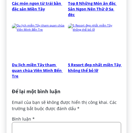
Các món ngon từ trái bần 
Top 8 Những Món ăn đặc 
đặc sản Miền Tây
Sản Ngon Nên Thử ở Sa 
đéc
Du lịch miền Tây tham 
5 Resort đẹp nhất miền Tây 
quan chùa Viên Minh Bến 
không thể bỏ lỡ
Tre
Để lại một bình luận
Email của bạn sẽ không được hiển thị công khai.
Các
trường bắt buộc được đánh dấu
*
Bình luận
*