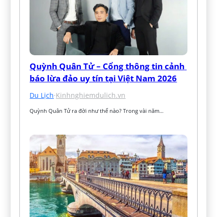
Quỳnh Quân Tử – Cổng thông tin cảnh 
báo lừa đảo uy tín tại Việt Nam 2026
Du Lịch
·
Kinhnghiemdulich.vn
Quỳnh Quân Tử ra đời như thế nào? Trong vài năm…