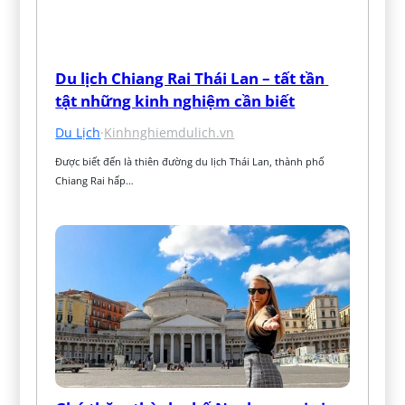
Du lịch Chiang Rai Thái Lan – tất tần 
tật những kinh nghiệm cần biết
Du Lịch
·
Kinhnghiemdulich.vn
Được biết đến là thiên đường du lịch Thái Lan, thành phố 
Chiang Rai hấp…