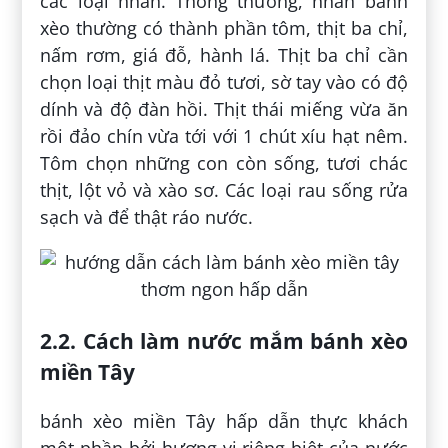
các loại nhân. Thông thường, nhân bánh
xèo thường có thành phần tôm, thịt ba chỉ,
nấm rơm, giá đỗ, hành lá. Thịt ba chỉ cần
chọn loại thịt màu đỏ tươi, sờ tay vào có độ
dính và độ đàn hồi. Thịt thái miếng vừa ăn
rồi đảo chín vừa tới với 1 chút xíu hạt nêm.
Tôm chọn những con còn sống, tươi chác
thịt, lột vỏ và xào sơ. Các loại rau sống rửa
sạch và để thật ráo nước.
2.2. Cách làm nước mắm bánh xèo
miền Tây
bánh xèo miền Tây hấp dẫn thực khách
một phần bởi hương vị riêng biệt của nước