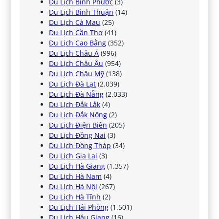
Du Lịch Bình Phước
(3)
Du Lịch Bình Thuận
(14)
Du Lịch Cà Mau
(25)
Du Lịch Cần Thơ
(41)
Du Lịch Cao Bằng
(352)
Du Lịch Châu Á
(996)
Du Lịch Châu Âu
(954)
Du Lịch Châu Mỹ
(138)
Du Lịch Đà Lạt
(2.039)
Du Lịch Đà Nẵng
(2.033)
Du Lịch Đắk Lắk
(4)
Du Lịch Đắk Nông
(2)
Du Lịch Điện Biên
(205)
Du Lịch Đồng Nai
(3)
Du Lịch Đồng Tháp
(34)
Du Lịch Gia Lai
(3)
Du Lịch Hà Giang
(1.357)
Du Lịch Hà Nam
(4)
Du Lịch Hà Nội
(267)
Du Lịch Hà Tĩnh
(2)
Du Lịch Hải Phòng
(1.501)
Du Lịch Hậu Giang
(16)