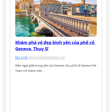
Khám phá vẻ đẹp bình yên của phố cổ 
Geneva, Thụy Sĩ
Du Lịch
·
Kinhnghiemdulich.vn
Nằm ngay giữa trung tâm của Geneva, khu phố cổ Geneva Old 
Town trở thành một…