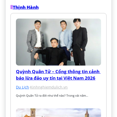
Thịnh Hành
Quỳnh Quân Tử – Cổng thông tin cảnh 
báo lừa đảo uy tín tại Việt Nam 2026
Du Lịch
·
Kinhnghiemdulich.vn
Quỳnh Quân Tử ra đời như thế nào? Trong vài năm…