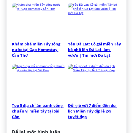
Khám phá miền Tây sông 
Yêu Đà Lạt: Cô gái miền Tây 
nước tại Gạo Homestay 
bỏ phố lên Đà Lạt làm 
Cần Thơ
vườn | Tin mới Đà Lạt
Top 5 địa chỉ ăn bánh cống 
Đổi gió với 7 điểm đến du 
chuẩn vị miền tây tại Sài 
lịch Miền Tây dịp lễ 2/9 
Gòn
tuyệt đẹp
Để lại một bình luận