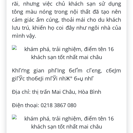
rãi, nhưng việc chủ khách sạn sử dụng
tông màu nóng trong nội thất đã tạo nên
cảm giác ấm cúng, thoải mái cho du khách
lưu trú, khiến họ coi đây như ngôi nhà của
mình vậy.
KhГґng gian phГІng бєҐm cГєng, cбєЈm
giГЎc thoбєЈi mГЎi nhЖ° б»џ nhГ
Địa chỉ: thị trấn Mai Châu, Hòa Bình
Điện thoại: 0218 3867 080