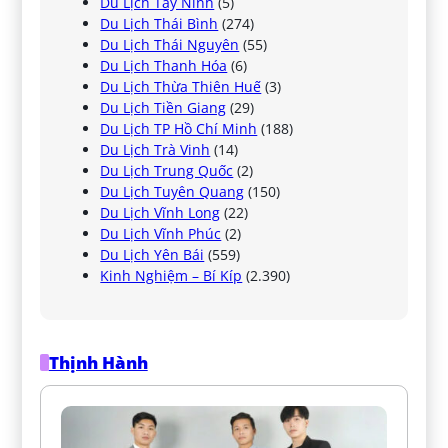
Du Lịch Tây Ninh
(5)
Du Lịch Thái Bình
(274)
Du Lịch Thái Nguyên
(55)
Du Lịch Thanh Hóa
(6)
Du Lịch Thừa Thiên Huế
(3)
Du Lịch Tiền Giang
(29)
Du Lịch TP Hồ Chí Minh
(188)
Du Lịch Trà Vinh
(14)
Du Lịch Trung Quốc
(2)
Du Lịch Tuyên Quang
(150)
Du Lịch Vĩnh Long
(22)
Du Lịch Vĩnh Phúc
(2)
Du Lịch Yên Bái
(559)
Kinh Nghiệm – Bí Kíp
(2.390)
Thịnh Hành