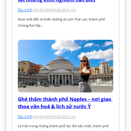
Du Lịch
·
Kinhnghiemdulich.vn
Được biết đến là thiên đường du lịch Thái Lan, thành phố 
Chiang Rai hấp…
Ghé thăm thành phố Naples – nơi giao 
thoa văn hoá & lịch sử nước Ý
Du Lịch
·
Kinhnghiemdulich.vn
Là một trong những thành phố lâu đời bậc nhất, thành phố 