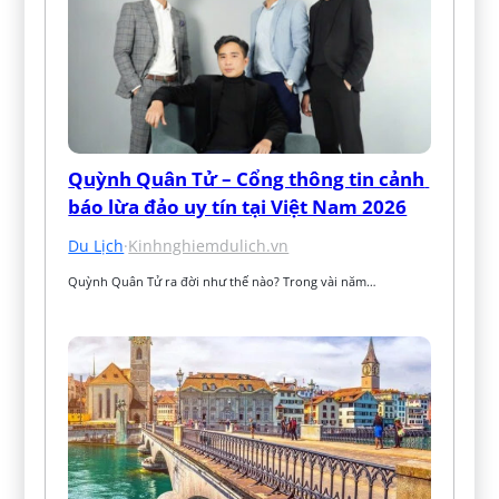
Quỳnh Quân Tử – Cổng thông tin cảnh 
báo lừa đảo uy tín tại Việt Nam 2026
Du Lịch
·
Kinhnghiemdulich.vn
Quỳnh Quân Tử ra đời như thế nào? Trong vài năm…