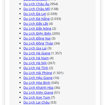
Du Lịch Châu Âu
(954)
Du Lịch Châu Mỹ
(138)
Du Lịch Đà Lạt
(2.039)
Du Lịch Đà Nẵng
(2.033)
Du Lịch Đắk Lắk
(4)
Du Lịch Đắk Nông
(2)
Du Lịch Điện Biên
(205)
Du Lịch Đồng Nai
(3)
Du Lịch Đồng Tháp
(34)
Du Lịch Gia Lai
(3)
Du Lịch Hà Giang
(1.357)
Du Lịch Hà Nam
(4)
Du Lịch Hà Nội
(267)
Du Lịch Hà Tĩnh
(2)
Du Lịch Hải Phòng
(1.501)
Du Lịch Hậu Giang
(16)
Du Lịch Hòa Bình
(545)
Du Lịch Khánh Hòa
(36)
Du Lịch Kiên Giang
(51)
Du Lịch Kon Tum
(7)
Du Lịch Lai Châu
(53)