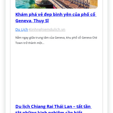
Khám phá vẻ đẹp bình yên của phố cổ 
Geneva, Thụy Sĩ
Du Lịch
·
Kinhnghiemdulich.vn
Nằm ngay giữa trung tâm của Geneva, khu phố cổ Geneva Old 
Town trở thành một…
Du lịch Chiang Rai Thái Lan – tất tần 
tật những kinh nghiệm cần biết