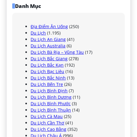
Danh Mục
Địa Điểm Ăn Uống
(250)
Du Lịch
(1.195)
Du Lịch An Giang
(41)
Du Lịch Australia
(6)
Du Lịch Bà Rịa – Vũng Tàu
(17)
Du Lịch Bắc Giang
(278)
Du Lịch Bắc Kạn
(192)
Du Lịch Bạc Liêu
(16)
Du Lịch Bắc Ninh
(13)
Du Lịch Bến Tre
(26)
Du Lịch Bình Định
(7)
Du Lịch Bình Dương
(11)
Du Lịch Bình Phước
(3)
Du Lịch Bình Thuận
(14)
Du Lịch Cà Mau
(25)
Du Lịch Cần Thơ
(41)
Du Lịch Cao Bằng
(352)
Du Lịch Châu Á
(996)