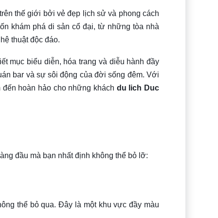
Du Lịch Yên Bái
(559)
hóa,
Kinh Nghiệm – Bí Kíp
(2.390)
n bờ
hững
 đất
Thịnh Hành
hàng
Quỳnh Quân Tử – Cổng thông 
hông
tin cảnh báo lừa đảo uy tín tại 
hững
Việt Nam 2026
Du Lịch
·
Kinhnghiemdulich.vn