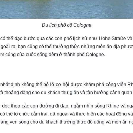
u lịch phố cổ Cologne
ẽ có thể dạo bước qua các con phố lịch sử như Hohe Straß
công, quà lưu niệm và đặc sản địa phương. Ngoài ra, bạn cũn
 các nhà hàng, quán cà phê và quán bar truyền thống, trải ng
đêm ở thành phố Cologne.
n nhất định không thể bỏ lỡ cơ hội được khám phá công viên R
ng Rhine, nổi bật với không gian xanh mát và thoáng đãng ch
 đẹp.
ớc dọc theo các con đường đi dạo, ngắm nhìn sông Rhine và 
 này ngoài ra cũng là nơi lý tưởng để bạn có thể tổ chức cắm t
g như đạp xe và chạy bộ. Ngoài ra, công viên Rhein còn có n