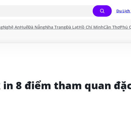
Du Lịch 
ng
Nghệ An
Huế
Đà Nẵng
Nha Trang
Đà Lạt
Hồ Chí Minh
Cần Thơ
Phú 
 in 8 điểm tham quan đặc
 Cologne
Sha