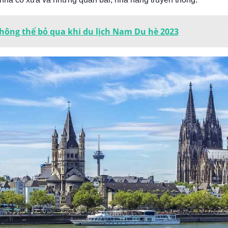
không thể bỏ qua khi du lịch Nam Du hè 2023