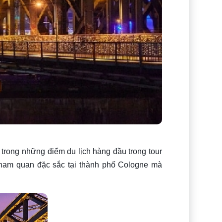
Du Lịch Hà Nội
(267)
Du Lịch Hà Tĩnh
(2)
Du Lịch Hải Phòng
(1.501)
Du Lịch Hậu Giang
(16)
Du Lịch Hòa Bình
(545)
rong
Du Lịch Khánh Hòa
(36)
Du Lịch Kiên Giang
(51)
 lưu
Du Lịch Kon Tum
(7)
 hợp
Du Lịch Lai Châu
(53)
Du Lịch Lâm Đồng
(1.996)
Du Lịch Lạng Sơn
(253)
Du Lịch Lào Cai
(1.192)
Du Lịch Long An
(22)
Du Lịch Miền Bắc
(6.271)
Du Lịch Miền Tây
(874)
Du Lịch Miền Trung
(2.055)
Du Lịch Nam Định
(5)
Du Lịch Nghệ An
(136)
Du Lịch Ninh Bình
(696)
Du Lịch Ninh Thuận
(9)
Du Lịch Phú Thọ
(253)