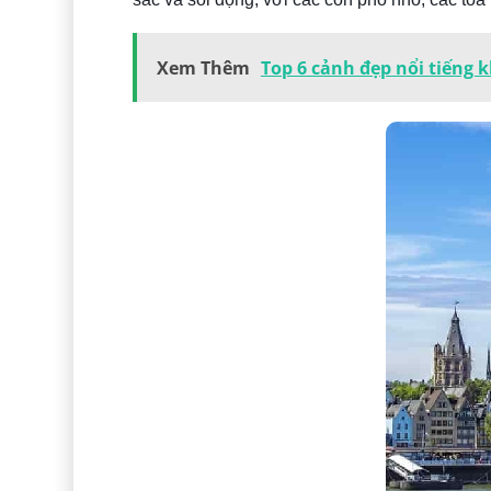
Xem Thêm
Top 6 cảnh đẹp nổi tiếng 